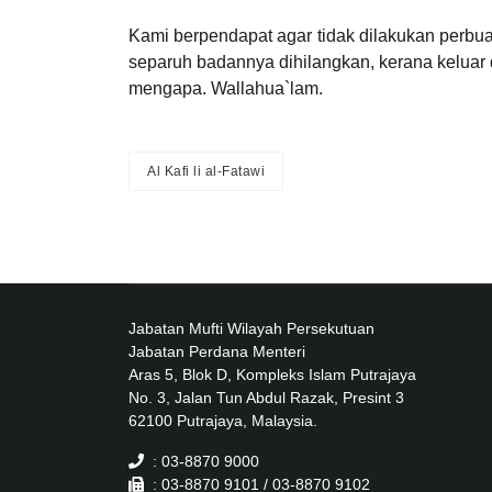
Kami berpendapat agar tidak dilakukan perbu
separuh badannya dihilangkan, kerana keluar d
mengapa. Wallahua`lam.
Al Kafi li al-Fatawi
Jabatan Mufti Wilayah Persekutuan
Jabatan Perdana Menteri
Aras 5, Blok D, Kompleks Islam Putrajaya
No. 3, Jalan Tun Abdul Razak, Presint 3
62100 Putrajaya, Malaysia.
: 03-8870 9000
: 03-8870 9101 / 03-8870 9102