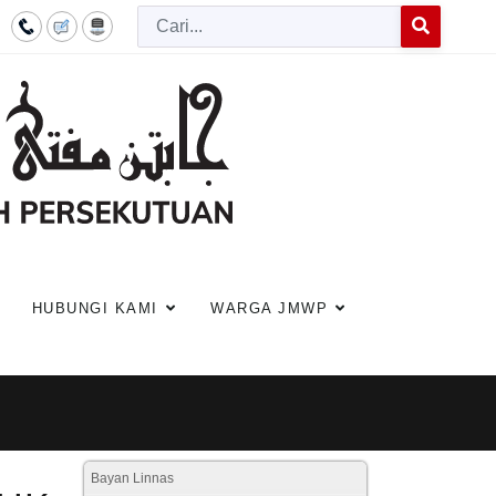
Cari
Type 2 or more c
HUBUNGI KAMI
WARGA JMWP
Bayan Linnas