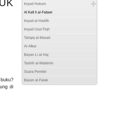
UK
Irsyad Hukum
Al Kafi li al-Fatawi
Irsyad al-Hadith
Irsyad Usul Fiqh
Tahqiq al-Masail
Al-Afkar
Bayan Li al-Haj
Tashih al-Mafahim
Suara Pemikir
 buku?
Bayan al-Falak
tung di