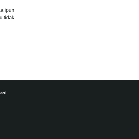
kalipun
u tidak
asi