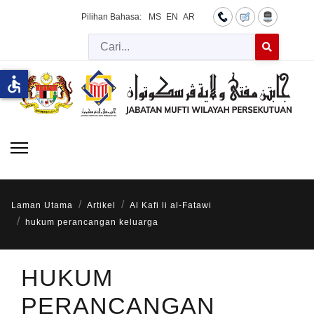
Pilihan Bahasa:
MS
EN
AR
Cari
Type 2 or more 
accessible
Laman Utama
Artikel
Al Kafi li al-Fatawi
hukum perancangan keluarga
HUKUM
PERANCANGAN