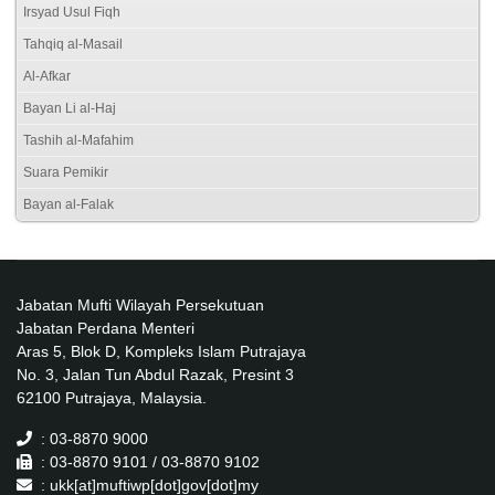
Irsyad Usul Fiqh
Tahqiq al-Masail
Al-Afkar
Bayan Li al-Haj
Tashih al-Mafahim
Suara Pemikir
Bayan al-Falak
Jabatan Mufti Wilayah Persekutuan
Jabatan Perdana Menteri
Aras 5, Blok D, Kompleks Islam Putrajaya
No. 3, Jalan Tun Abdul Razak, Presint 3
62100 Putrajaya, Malaysia.
: 03-8870 9000
: 03-8870 9101 / 03-8870 9102
: ukk[at]muftiwp[dot]gov[dot]my