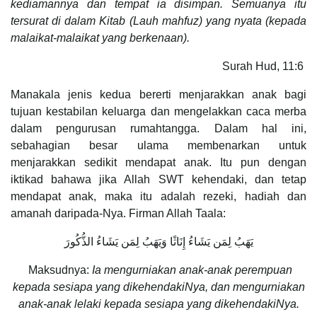
kediamannya dan tempat ia disimpan. Semuanya itu
tersurat di dalam Kitab (Lauh mahfuz) yang nyata (kepada
malaikat-malaikat yang berkenaan).
Surah Hud, 11:6
Manakala jenis kedua bererti menjarakkan anak bagi
tujuan kestabilan keluarga dan mengelakkan caca merba
dalam pengurusan rumahtangga. Dalam hal ini,
sebahagian besar ulama membenarkan untuk
menjarakkan sedikit mendapat anak. Itu pun dengan
iktikad bahawa jika Allah SWT kehendaki, dan tetap
mendapat anak, maka itu adalah rezeki, hadiah dan
amanah daripada-Nya. Firman Allah Taala:
يَهَبُ لِمَن يَشَاءُ إِنَاثًا وَيَهَبُ لِمَن يَشَاءُ الذُّكُورَ
Maksudnya:
Ia mengurniakan anak-anak perempuan
kepada sesiapa yang dikehendakiNya, dan mengurniakan
anak-anak lelaki kepada sesiapa yang dikehendakiNya.