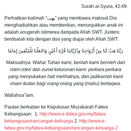
Surah al-Syura, 42:49
Perhatikan kalimah “يهب” yang membawa maksud Dia
menghadiahkan atau memberikan, menunjukkan anak ini
adalah anugerah istimewa daripada Allah SWT. Justeru
berdoalah kita dengan doa yang diajar oleh Allah SWT:
رَبَّنَا هَبْ لَنَا مِنْ أَزْوَاجِنَا وَذُرِّيَّاتِنَا قُرَّةَ أَعْيُنٍ وَاجْعَلْنَا لِلْمُتَّقِينَ إِمَامًا
Maksudnya:
Wahai Tuhan kami, berilah kami beroleh dari
isteri-isteri dan zuriat keturunan kami: perkara-perkara
yang menyukakan hati melihatnya, dan jadikanlah kami
imam ikutan bagi orang-orang yang (mahu) bertaqwa.
Wallahua`lam.
Pautan berkaitan ke Keputusan Muzakarah Fatwa
Kebangsaan: 1.
http://www.e-fatwa.gov.my/fatwa-
kebangsaan/rancangan-keluarga
2.
http://www.e-
fatwa.gov.my/fatwa-kebangsaan/rancangan-keluarga-2