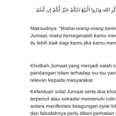
ْرِ الله وَذَرُوا الْبَيْعَ ذَلِكُمْ خَيْرٌ لَّكُمْ إِن كُنتُمْ
Maksudnya:
“Wahai orang-orang beri
Jumaat, maka bersegeralah kamu mengi
itu lebih baik bagi kamu 
Khutbah Jumaat yang menjadi salah sa
pandangan Islam terhadap isu-isu yan
relevan kepada masyarakat.
Kefarduan solat Jumaat serta dua khu
terpencil atau sekadar memenuhi rut
antara manifestasi keagungan syiar 
dan falsafahnya perlu diberi perhatian