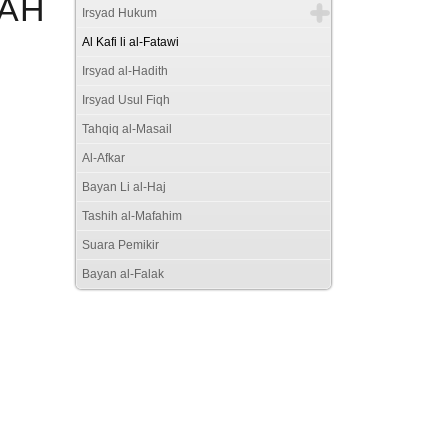
BAH
Irsyad Hukum
Al Kafi li al-Fatawi
Irsyad al-Hadith
Irsyad Usul Fiqh
Tahqiq al-Masail
Al-Afkar
Bayan Li al-Haj
Tashih al-Mafahim
Suara Pemikir
Bayan al-Falak