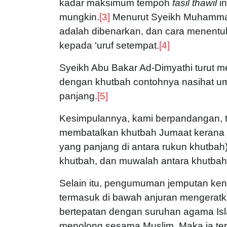
kadar maksimum tempoh
fasil thawil
in
mungkin.
[3]
Menurut Syeikh Muhammad
adalah dibenarkan, dan cara menentuk
kepada ‘uruf setempat.
[4]
Syeikh Abu Bakar Ad-Dimyathi turut me
dengan khutbah contohnya nasihat u
panjang.
[5]
Kesimpulannya, kami berpandangan, ti
membatalkan khutbah Jumaat kerana 
yang panjang di antara rukun khutb
khutbah, dan muwalah antara khutbah
Selain itu, pengumuman jemputan ken
termasuk di bawah anjuran mengeratk
bertepatan dengan suruhan agama Isl
menolong sesama Muslim. Maka ia ter