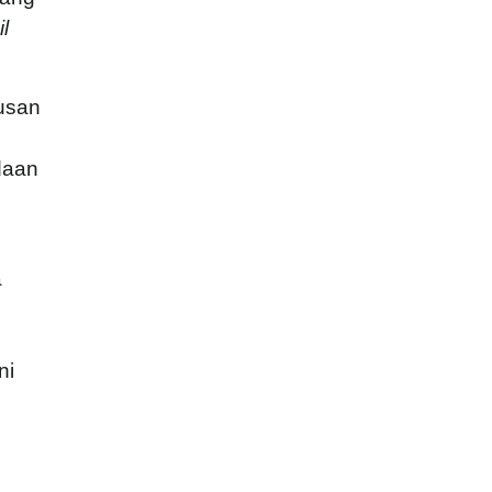
il
usan
daan
a
ni