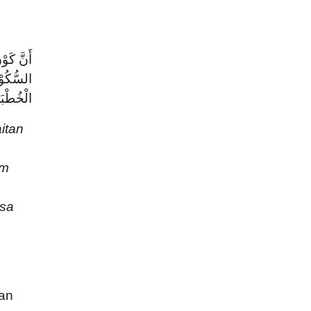
أَنَّ كَوْ
السُّكُوْت
الْخُطْبَة
itan
am
asa
dan