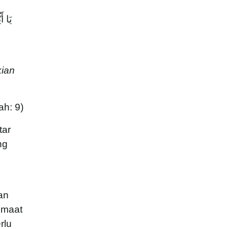
يَا أ
kian
ah: 9)
tar
ng
an
umaat
rlu