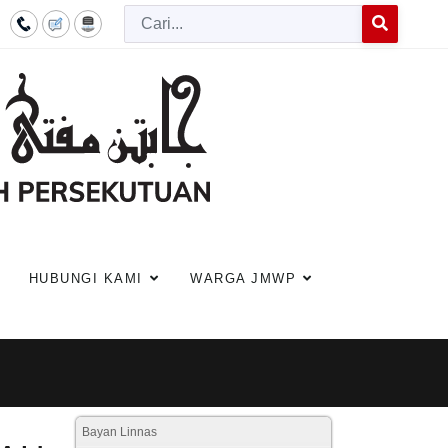
Cari
Type 2 or more c
HUBUNGI KAMI
WARGA JMWP
Bayan Linnas