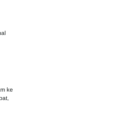
al
am ke
bat,