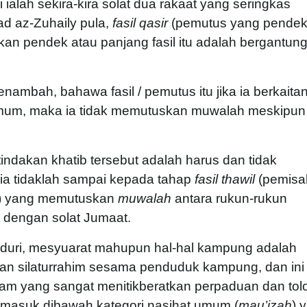
i ialah sekira-kira solat dua rakaat yang seringkas
 az-Zuhaily pula,
fasil qasir
(pemutus yang pendek
an pendek atau panjang fasil itu adalah bergantun
nambah, bahawa fasil / pemutus itu jika ia berkaita
mum, maka ia tidak memutuskan muwalah meskipun 
ndakan khatib tersebut adalah harus dan tidak
ia tidaklah sampai kepada tahap
fasil thawil
(pemisa
ah) yang memutuskan
muwalah
antara rukun-rukun
 dengan solat Jumaat.
duri, mesyuarat mahupun hal-hal kampung adalah
an silaturrahim sesama penduduk kampung, dan ini
am yang sangat menitikberatkan perpaduan dan tol
masuk dibawah kategori nasihat umum (
mau’izah
) 