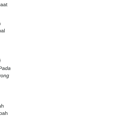
aat
n
al
i
 Pada
yong
ah
tbah