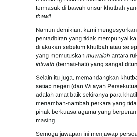
termasuk di bawah unsur khutbah yan
thawil
.
Namun demikian, kami mengesyorkan
pentadbiran yang tidak mempunyai ka
dilakukan sebelum khutbah atau sele
yang memutuskan
muwalah
antara ru
ihtiyath
(berhati-hati) yang sangat dit
Selain itu juga, memandangkan khutb
setiap negeri (dan Wilayah Persekutu
adalah amat baik sekiranya para khati
menambah-nambah perkara yang tidak
pihak berkuasa agama yang berperana
masing.
Semoga jawapan ini menjawap persoa