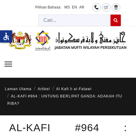
Pilihan Bahasa:
MS
EN
AR
Cari
Type 2 or more 
accessible
Laman Utama
Artikel
Al Kafi li al-Fatawi
AL-KAFI #964 : UNTUNG BERLIPAT GANDA: ADAKAH ITU
RIBA?
AL-KAFI #964 :