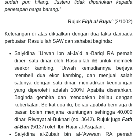
sudah pun hilang. Justeru tidak diperlukan kepada
penetapan harga barang.”
Rujuk
Fiqh al-Buyu`
(2/1002)
Keterangan di atas dikuatkan dengan dua fakta daripada
perbuatan Rasulullah SAW dan sahabat baginda:
Saiyidina `Urwah Ibn al-Ja`d al-Bariqi RA pernah
diberi satu dinar oleh Rasulullah ﷺ untuk membeli
seekor kambing. `Urwah kemudiannya berjaya
membeli dua ekor kambing, dan menjual salah
satunya dengan satu dinar, menjadikan keuntungan
yang diperolehi adalah 100%! Apabila diserahkan,
Baginda gembira dan mendoakan beliau dengan
keberkatan. Berkat doa itu, beliau apabila berniaga di
pasar, boleh menjana keuntungan sehingga 40,000
dinar! Riwayat al-Bukhari (no. 3642). Rujuk juga
Fath
al-Bari
(5/137) oleh Ibn Hajar al-Asqalani.
Saiyidina al-Zubair bin al-`Awwam RA pernah