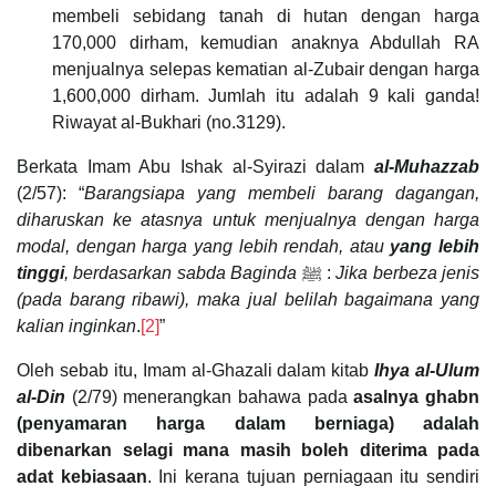
membeli sebidang tanah di hutan dengan harga
170,000 dirham, kemudian anaknya Abdullah RA
menjualnya selepas kematian al-Zubair dengan harga
1,600,000 dirham. Jumlah itu adalah 9 kali ganda!
Riwayat al-Bukhari (no.3129).
Berkata Imam Abu Ishak al-Syirazi dalam
al-Muhazzab
(2/57): “
Barangsiapa yang membeli barang dagangan,
diharuskan ke atasnya untuk menjualnya dengan harga
modal, dengan harga yang lebih rendah, atau
yang lebih
tinggi
, berdasarkan sabda Baginda
ﷺ :
Jika berbeza jenis
(pada barang ribawi), maka jual belilah bagaimana yang
kalian inginkan
.
[2]
”
Oleh sebab itu, Imam al-Ghazali dalam kitab
Ihya al-Ulum
al-Din
(2/79) menerangkan bahawa pada
asalnya ghabn
(penyamaran harga dalam berniaga) adalah
dibenarkan selagi mana masih boleh diterima pada
adat kebiasaan
. Ini kerana tujuan perniagaan itu sendiri