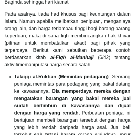
Baginda sehingga hari kiamat.
Pada asalnya, tiada had khusus bagi keuntungan dalam
Islam. Namun apabila melibatkan penipuan, menganiaya
orang lain, dan harga terlampau tinggi bagi barang-barang
keperluan, maka di sana fiqh membincangkan hak khiyar
(pilihan untuk membatalkan akad) bagi pihak yang
terperdaya. Berikut kami sebutkan beberapa contoh
berdasarkan kitab
al-Fiqh al-Manhaji
(6/42) tentang
aktivitimemanipulasi harga secara salah:
Talaqqi al-Rukban (Memintas pedagang):
Seorang
peniaga memintas para pedagang yang bakal datang
ke kawasannya.
Dia memperdaya mereka dengan
mengatakan barangan yang bakal mereka jual
sudah bertimbun di kawasannya dan dijual
dengan harga yang rendah.
Perbuatan peniaga ini
bertujuan membeli barangan tersebut dengan harga
yang lebih rendah daripada harga asal. Jual beli
tersebut
sah tetapi haram
kerana wujudnya unsur