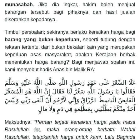
munasabah
. Jika dia ingkar, hakim boleh menjual
barangan tersebut bagi pihaknya dan hasil jualan
diserahkan kepadanya.
Timbul persoalan; sekiranya berlaku kenaikan harga bagi
barang yang bukan keperluan
, seperti tudung dengan
rekaan tertentu, dan bukan bekalan kain yang merupakan
keperluan asas masyarakat, apakah Kerajaan berhak
menentukan harga barang? Bagi menjawab soalan ini,
kami menyebut hadis Anas bin Malik RA:
غَلَا السِّعْرُ عَلَى عَهْدِ رَسُولِ اللَّهِ صَلَّى اللَّهُ عَلَيْهِ وَسَلَّمَ
فَقَالُوا يَا رَسُولَ اللَّهِ سَعِّرْ لَنَا فَقَالَ إِنَّ اللَّهَ هُوَ الْمُسَعِّرُ
الْقَابِضُ الْبَاسِطُ الرَّزَّاقُ وَإِنِّي لَأَرْجُو أَنْ أَلْقَى رَبِّي وَلَيْسَ
أَحَدٌ مِنْكُمْ يَطْلُبُنِي بِمَظْلِمَةٍ فِي دَمٍ وَلَا مَالٍ
Maksudnya:
“Pernah terjadi kenaikan harga pada masa
Rasulullah
ﷺ,
maka orang-orang berkata: Wahai
Rasulullah, tetapkanlah harga untuk kami. Lalu Baginda