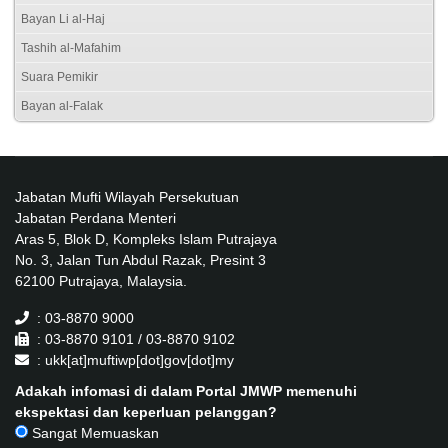
Bayan Li al-Haj
Tashih al-Mafahim
Suara Pemikir
Bayan al-Falak
Jabatan Mufti Wilayah Persekutuan
Jabatan Perdana Menteri
Aras 5, Blok D, Kompleks Islam Putrajaya
No. 3, Jalan Tun Abdul Razak, Presint 3
62100 Putrajaya, Malaysia.
: 03-8870 9000
: 03-8870 9101 / 03-8870 9102
: ukk[at]muftiwp[dot]gov[dot]my
Adakah infomasi di dalam Portal JMWP memenuhi
ekspektasi dan keperluan pelanggan?
Sangat Memuaskan