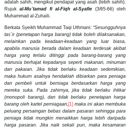
adalah sahih, mengikut pendapat yang asah (lebih sahih).
Rujuk
al-Mu`tamad fi al-Fiqh al-Syafie
(3/65-66) oleh
Muhammad al-Zuhaili.
Berkata Syeikh Muhammad Taqi Uthmani:
“Sesungguhnya
tas`ir (penetapan harga barang) tidak boleh dilaksanakan,
melainkan pada keadaan-keadaan yang luar biasa,
apabila manusia berada dalam keadaan terdesak akibat
harga yang terlalu ditinggi pada barang-barang yang
manusia berhajat kepadanya seperti makanan, minuman
dan pakaian. Jika tidak berlaku keadaan sedemikian,
maka hukum asalnya hendaklah dibiarkan para peniaga
dan pembeli untuk berniaga berdasarkan harga yang
mereka suka. Pada zahirnya, jika tidak berlaku ihtikar
(monopoli barang), dan tidak berlaku penetapan harga
barang oleh kartel perniagaan
,
[1]
maka ini akan membuka
peluang persaingan bebas dalam pasaran sehingga para
peniaga tidak mungkin menaikkan harga lebih daripada
harga pasaran. Jika naik sekali pun, maka kesamaran