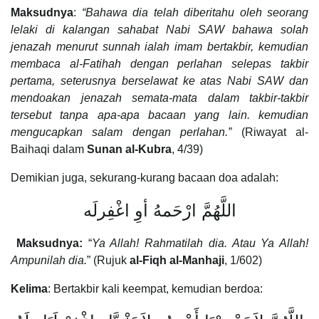
Maksudnya
:
“Bahawa dia telah diberitahu oleh seorang
lelaki di kalangan sahabat Nabi SAW bahawa solah
jenazah menurut sunnah ialah imam bertakbir, kemudian
membaca al-Fatihah dengan perlahan selepas takbir
pertama, seterusnya berselawat ke atas Nabi SAW dan
mendoakan jenazah semata-mata dalam takbir-takbir
tersebut tanpa apa-apa bacaan yang lain. kemudian
mengucapkan salam dengan perlahan.”
(Riwayat al-
Baihaqi dalam
Sunan al-Kubra
, 4/39)
Demikian juga, sekurang-kurang bacaan doa adalah:
اللَّهُمَّ ارْحَمهُ أوِ اغْفِرلَه
Maksudnya:
“
Ya Allah! Rahmatilah dia. Atau Ya Allah!
Ampunilah dia.
” (Rujuk
al-Fiqh al-Manhaji
, 1/602)
Kelima
: Bertakbir kali keempat, kemudian berdoa: