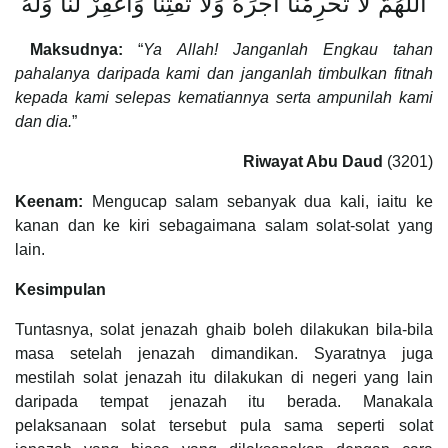
اللَّهُمَّ لاَ تَحْرِمْنَا أَجْرَهُ وَلاَ تَفْتِنَّا وَاغْفِرْ لَنَا وَلَهُ
Maksudnya:
“
Ya Allah! Janganlah Engkau tahan
pahalanya daripada kami dan janganlah timbulkan fitnah
kepada kami selepas kematiannya serta ampunilah kami
dan dia.
”
Riwayat Abu Daud
(3201)
Keenam:
Mengucap salam sebanyak dua kali, iaitu ke
kanan dan ke kiri sebagaimana salam solat-solat yang
lain.
Kesimpulan
Tuntasnya, solat jenazah ghaib boleh dilakukan bila-bila
masa setelah jenazah dimandikan. Syaratnya juga
mestilah solat jenazah itu dilakukan di negeri yang lain
daripada tempat jenazah itu berada. Manakala
pelaksanaan solat tersebut pula sama seperti solat