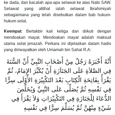
ke dada, dan bacalah apa-apa selawat ke atas Nabi SAW.
Selawat yang afdhal ialah selawat Ibrahimiyah
sebagaimana yang telah disebutkan dalam bab hukum-
hukum solat.
Keempat
: Bertakbir kali ketiga dan diikuti dengan
mendoakan mayat. Mendoakan mayat adalah maksud
utama solat jenazah. Perkara ini dijelaskan dalam hadis
yang diriwayatkan oleh Umamah bin Sahal R.A:
أَنَّهُ أَخْبَرَهُ رَجُلٌ مِنْ أَصْخَابِ النَّبِيِّ أَنَّ السُّنَةَ
فِي الصَّلاَةِ عَلَى الجَنَاَزَةِ أَنْ يُكَبِّرَ الإِمَامُ، ثُمَّ
يَقْرَأُ بِفَاتِحَةِ الْكِتَابِ بَعْدَ التَكْبِيْرَةِ الأُوْلَى سِرًّا
فِي نَفْسِهِ ثُمَّ يُصَلِّى عَلَى النَّبِيِّ وَيُخَلِّصَ
الدُّعَاءَ لِلْجَنَازَةِ فِي التَكْبِيْرَاتِ وَلاَ يَقْرَأَ فِي
شَيْءٍ مِنْهُنَّ ثُمَّ يُسَلِّمَ سِرًّا فِي نَفْسِهِ