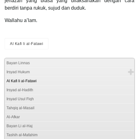
jenazah yang biasa yang dilaksanakan dengan cara
berdiri tanpa rukuk, sujud dan duduk.
Wallahu a’lam.
Al Kafi li al-Fatawi
Bayan Linnas
Irsyad Hukum
Al Kafi li al-Fatawi
Irsyad al-Hadith
Irsyad Usul Fiqh
Tahqiq al-Masail
Al-Afkar
Bayan Li al-Haj
Tashih al-Mafahim