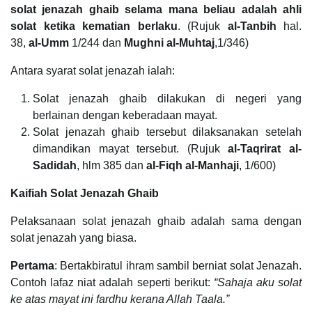
solat jenazah ghaib selama mana beliau adalah ahli
solat ketika kematian berlaku
. (Rujuk
al-Tanbih
hal.
38,
al-Umm
1/244 dan
Mughni al-Muhtaj
,1/346)
Antara syarat solat jenazah ialah:
Solat jenazah ghaib dilakukan di negeri yang
berlainan dengan keberadaan mayat.
Solat jenazah ghaib tersebut dilaksanakan setelah
dimandikan mayat tersebut. (Rujuk
al-Taqrirat al-
Sadidah
, hlm 385 dan
al-Fiqh al-Manhaji
, 1/600)
Kaifiah Solat Jenazah Ghaib
Pelaksanaan solat jenazah ghaib adalah sama dengan
solat jenazah yang biasa.
Pertama
: Bertakbiratul ihram sambil berniat solat Jenazah.
Contoh lafaz niat adalah seperti berikut:
“Sahaja aku solat
ke atas mayat ini fardhu kerana Allah Taala.”