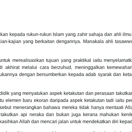
an kepada rukun-rukun Islam yang zahir sahaja dan ahli ilm
an-kajian yang berkaitan dengannya. Manakala ahli tasawwu
ntuk merealisasikan tujuan yang praktikal iaitu menyelamatk
 akhirat melalui cara berzuhud, meninggalkan kemewahan
kukannya dengan bersumberkan kepada adab syarak dan ket
didik yang menyatukan aspek ketakutan dan perasaan takutkan
satu elemen baru ekoran daripada aspek ketakutan tadi iaitu p
 tersebut menerangkan bahawa mereka tidak hanya mentaati Al
takutkan api neraka dan bukan juga kerana mahukan keni
kasihkan Allah dan mencari jalan untuk mendekatkan diri kepa