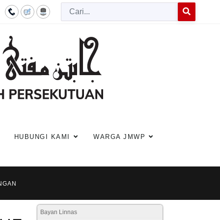
Cari
Type 2 or more c
HUBUNGI KAMI
WARGA JMWP
ANGAN
Bayan Linnas