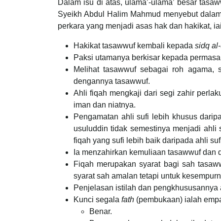
Dalam isu di atas, ulama’-ulama’ besar tasa
Syeikh Abdul Halim Mahmud menyebut dalam
perkara yang menjadi asas hak dan hakikat, iai
Hakikat tasawwuf kembali kepada
sidq al
Paksi utamanya berkisar kepada permasal
Melihat tasawwuf sebagai roh agama, s
dengannya tasawwuf.
Ahli fiqah mengkaji dari segi zahir per
iman dan niatnya.
Pengamatan ahli sufi lebih khusus daripa
usuluddin tidak semestinya menjadi ahli s
fiqah yang sufi lebih baik daripada ahli suf
Ia menzahirkan kemuliaan tasawwuf dan da
Fiqah merupakan syarat bagi sah tasaww
syarat sah amalan tetapi untuk kesempur
Penjelasan istilah dan pengkhususannya
Kunci segala
fath
(pembukaan) ialah empa
Benar.