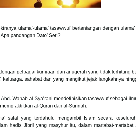
ekiranya ulama’-ulama’ tasawwuf bertentangan dengan ulama’
. Apa pandangan Dato’ Seri?
 dengan pelbagai kurniaan dan anugerah yang tidak terhitung bu
 keluarga, sahabat dan yang mengikut jejak langkahnya hingg
 Abd. Wahab al-Sya’rani mendefinisikan tasawwuf sebagai il
ka mempraktikkan al-Quran dan al-Sunnah.
ma’ salaf yang terdahulu mengambil Islam secara keseluru
lam hadis Jibril yang masyhur itu, dalam martabat-martabat 