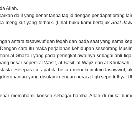
da Allah.
arkan dalil yang benar tanpa taqlid dengan pendapat orang lai
iasa mengikut yang terbaik. (Lihat buku kami bertajuk
Soal Jaw
ungan antara tasawwuf dan feqah dan pada saat yang sama ke
Dengan cara itu maka perjalanan kehidupan seseorang Muslim
am al-Ghazali yang pada peringkat awalnya sebagai ahli fiq
yang besar seperti al-Wasit, al-Basit, al-Wajiz dan al-Khulasah.
stasfa. Selepas itu, apabila beliau menekuni ilmu tasawwuf, a
segi kerohanian yang disulami dengan neraca fiqh seperti Ihya’ U
benar memahami konsep sebagai hamba Allah di muka bumi