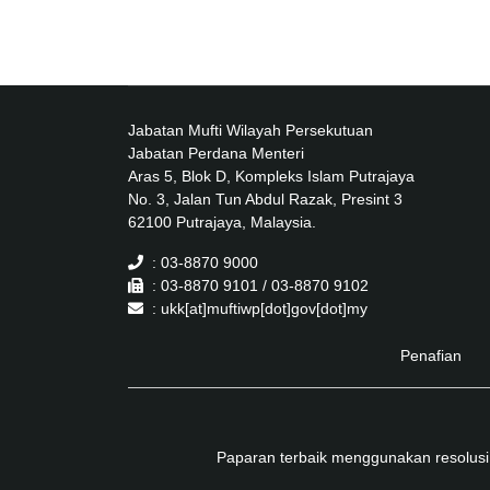
Jabatan Mufti Wilayah Persekutuan
Jabatan Perdana Menteri
Aras 5, Blok D, Kompleks Islam Putrajaya
No. 3, Jalan Tun Abdul Razak, Presint 3
62100 Putrajaya, Malaysia.
: 03-8870 9000
: 03-8870 9101 / 03-8870 9102
: ukk[at]muftiwp[dot]gov[dot]my
Penafian
Paparan terbaik menggunakan resolusi 