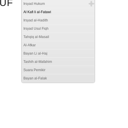
WUF
Irsyad Hukum
Al Kafi li al-Fatawi
Irsyad al-Hadith
Irsyad Usul Fiqh
Tahqiq al-Masail
Al-Afkar
Bayan Li al-Haj
Tashih al-Mafahim
Suara Pemikir
Bayan al-Falak