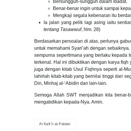
Bersungguh-sungguh dalam ibadat.
Benar-benar ingin untuk sampai kepa
Mengkaji segala kebenaran itu berdas
Ia jalan yang pelik lagi asing iaitu sent
tentang Tasawwuf
, hlm. 28)
Berdasarkan persoalan di atas, perlunya gab
untuk memahami Syari’ah dengan sebaiknya. 
sempurna sepertimana yang berlaku kepada Im
terkenal. Hal ini dibuktikan dengan karya fiqh 
juga dengan kitab Usul Fiqhnya seperti al-Mu
lahirlah kitab-kitab yang bernilai tinggi dari 
Din, Minhaj al-‘Abidin dan lain-lain.
Semoga Allah SWT menjadikan kita benar-
mengabdikan kepada-Nya. Amin.
Al Kafi li al-Fatawi