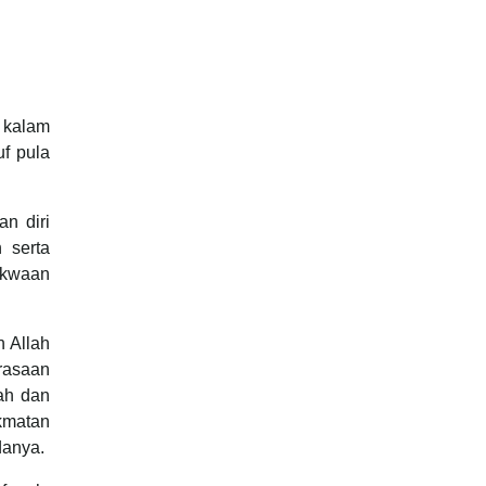
u kalam
f pula
an diri
 serta
akwaan
 Allah
erasaan
lah dan
kmatan
danya.