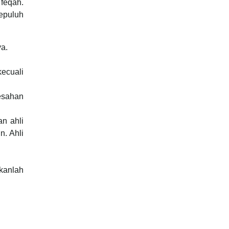
 feqah.
epuluh
ya.
ecuali
gesahan
an ahli
n. Ahli
kanlah