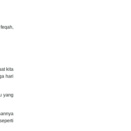
 feqah,
at kita
a hari
mu yang
hannya
seperti