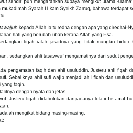
wwuf sendiri pun mengarahkan supaya mengikut ulama’-ulama’
 mukadimah Syarah Hikam Syeikh Zarruq, bahawa terdapat s
tu:
-tawajjuh
kepada Allah iaitu redha dengan apa yang diredhai-N
ahan hati yang berubah-ubah kerana Allah yang Esa.
edangkan fiqah ialah jasadnya yang tidak mungkin hidup k
lakuan, sedangkan ahli tasawwuf mengamatinya dari sudut pen
da pengamatan faqih dan ahli usuluddin. Justeru ahli fiqah d
ufi. Sebaliknya ahli sufi wajib menjadi ahli fiqah dan usuluddi
i yang faqih.
lilnya dengan nyata dan jelas.
uf. Justeru fiqah didahulukan daripadanya tetapi beramal bu
naan.
 adalah mengikut bidang masing-masing.
t: