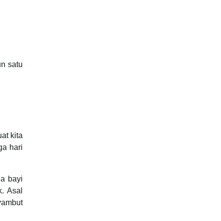
un satu
at kita
a hari
a bayi
. Asal
yambut