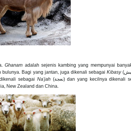
uga.
Ghanam
adalah sejenis kambing yang mempunyai banyak
 bulunya. Bagi yang jantan, juga dikenali sebagai
Kibasy
a dikenali sebagai
Na'jah
(نعجة) dan yang kecilnya dikenali 
ustralia, New Zealand dan China.