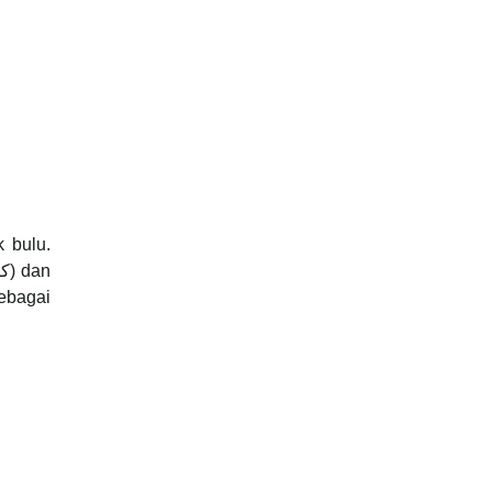
 bulu.
(كبش) dan
sebagai