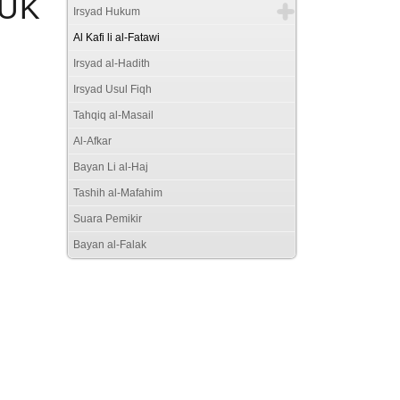
UK
Irsyad Hukum
Al Kafi li al-Fatawi
Irsyad al-Hadith
Irsyad Usul Fiqh
Tahqiq al-Masail
Al-Afkar
Bayan Li al-Haj
Tashih al-Mafahim
Suara Pemikir
Bayan al-Falak