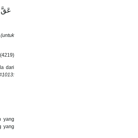
عَقَّ
(untuk
 (4219)
la dari
 #1013:
n yang
g yang