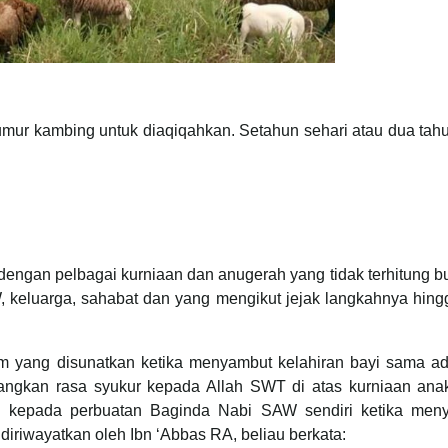
umur kambing untuk diaqiqahkan. Setahun sehari atau dua tah
 dengan pelbagai kurniaan dan anugerah yang tidak terhitung bu
 keluarga, sahabat dan yang mengikut jejak langkahnya hingg
lam yang disunatkan ketika menyambut kelahiran bayi sama ad
angkan rasa syukur kepada Allah SWT di atas kurniaan anak
an kepada perbuatan Baginda Nabi SAW sendiri ketika men
 diriwayatkan oleh Ibn ‘Abbas RA, beliau berkata: