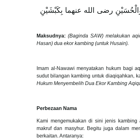
لْحُسَيْنِ رضى الله عنهما بِكَبْشَيْنِ
Maksudnya:
(Baginda SAW) melakukan aqi
Hasan) dua ekor kambing (untuk Husain).
Imam al-Nawawi menyatakan hukum bagi aq
sudut bilangan kambing untuk diaqiqahkan, k
Hukum Menyembelih Dua Ekor Kambing Aqiqa
Perbezaan Nama
Kami mengemukakan di sini jenis kambing a
makruf dan masyhur. Begitu juga dalam me
berkaitan. Antaranya: