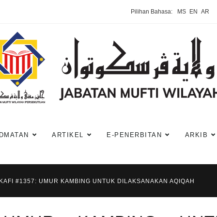
Pilihan Bahasa:
MS
EN
AR
DMATAN
ARTIKEL
E-PENERBITAN
ARKIB
-KAFI #1357: UMUR KAMBING UNTUK DILAKSANAKAN AQIQAH