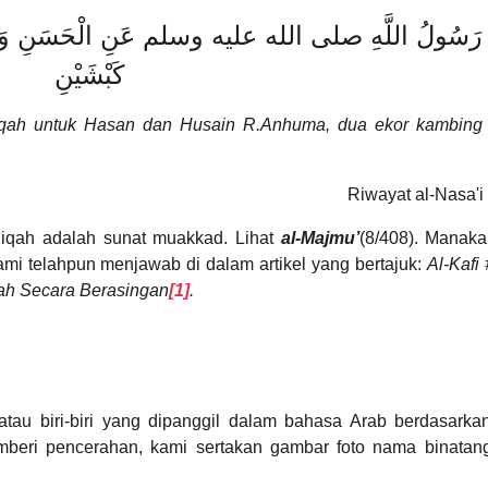
 رَسُولُ اللَّهِ صلى الله عليه وسلم عَنِ الْحَسَنِ وَا
كَبْشَيْنِ
qah untuk Hasan dan Husain R.Anhuma, dua ekor kambing 
Riwayat al-Nasa'i
iqah adalah sunat muakkad. Lihat
al-Majmu’
(8/408). Manaka
ami telahpun menjawab di dalam artikel yang bertajuk:
Al-Kafi
h Secara Berasingan
[1]
.
tau biri-biri yang dipanggil dalam bahasa Arab berdasarka
mberi pencerahan, kami sertakan gambar foto nama binatan