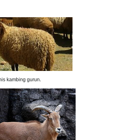
ضأن برب). Iaitu sejenis kambing gurun.