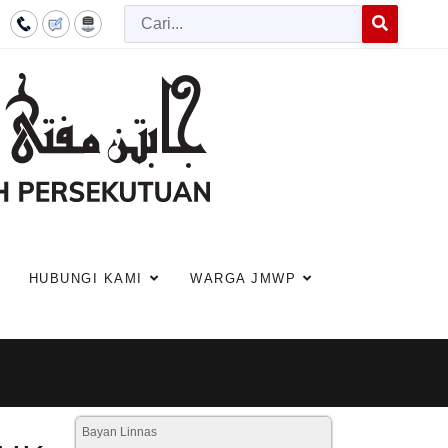
Cari
Type 2 or more c
HUBUNGI KAMI
WARGA JMWP
Bayan Linnas