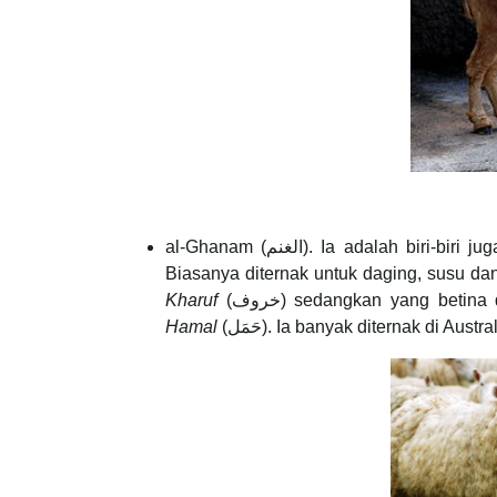
al-Ghanam (الغنم). Ia adalah biri-biri j
Biasanya diternak untuk daging, susu dan
Kharuf
(خروف) sedangkan yang betin
Hamal
(حَمَل). Ia banyak diternak di A