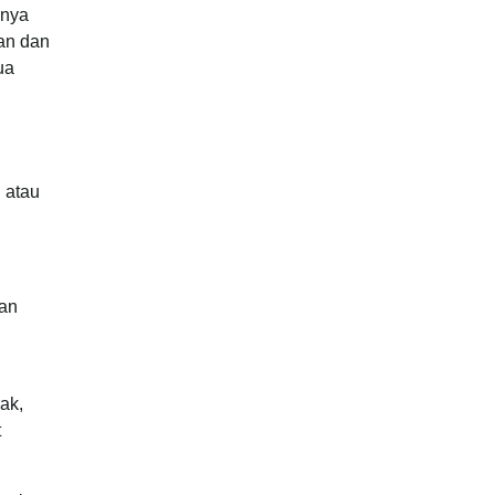
anya
an dan
ua
 atau
dan
ak,
t