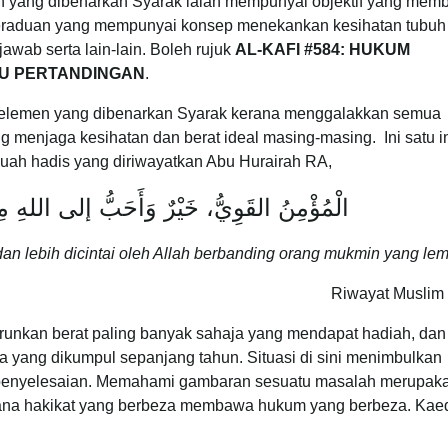
n yang dibenarkan Syarak ialah mempunyai objektif yang me
ti peraduan yang mempunyai konsep menekankan kesihatan tubuh
awab serta lain-lain. Boleh rujuk
AL-KAFI #584: HUKUM
U PERTANDINGAN
.
emen-elemen yang dibenarkan Syarak kerana menggalakkan semua
 menjaga kesihatan dan berat ideal masing-masing. Ini satu ini
ebuah hadis yang diriwayatkan Abu Hurairah RA,
الْمُؤْمِنُ القَوِيُّ، خَيْرٌ وَأَحَبُّ إلى اللهِ 
dan lebih dicintai oleh Allah berbanding orang mukmin yang le
Riwayat Muslim 
urunkan berat paling banyak sahaja yang mendapat hadiah, dan
da yang dikumpul sepanjang tahun. Situasi di sini menimbulkan
 penyelesaian. Memahami gambaran sesuatu masalah merupaka
kerana hakikat yang berbeza membawa hukum yang berbeza. Ka