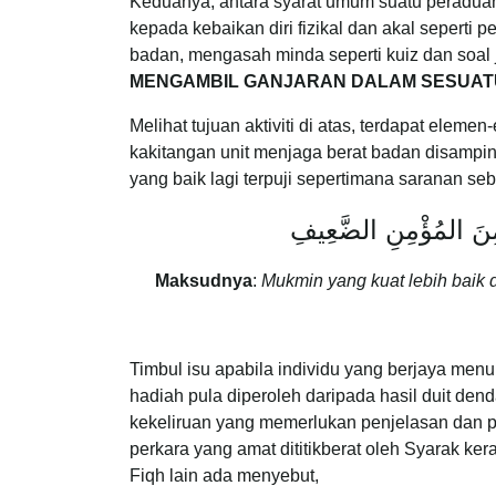
Keduanya, antara syarat umum suatu peradua
kepada kebaikan diri fizikal dan akal seper
badan, mengasah minda seperti kuiz dan soal j
MENGAMBIL GANJARAN DALAM SESUAT
Melihat tujuan aktiviti di atas, terdapat el
kakitangan unit menjaga berat badan disamping
yang baik lagi terpuji sepertimana saranan s
مِنَ المُؤْمِنِ الضَّعِيفِ
Maksudnya
:
Mukmin yang kuat lebih baik 
Timbul isu apabila individu yang berjaya men
hadiah pula diperoleh daripada hasil duit den
kekeliruan yang memerlukan penjelasan dan
perkara yang amat dititikberat oleh Syarak 
Fiqh lain ada menyebut,