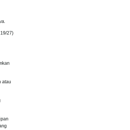
ya.
 19/27)
amkan
n atau
g
tipan
yang