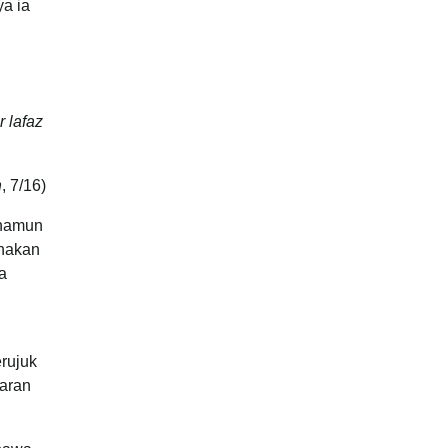
ya ia
 lafaz
h
, 7/16)
 namun
unakan
a
rujuk
aran