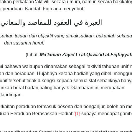
akan perkataan ‘aktiviti’ secara umum, namun secara hakikatn
au peraduan. Kaedah Fiqh ada menyebut,
العبرة في العقود للمقاصد والمعاني ل
sarkan tujuan dan objektif yang dimaksudkan, bukanlah sekadar
dan susunan huruf.
(Lihat:
Ma’lamah Zayid Li al-Qawa’id al-Fiqhiyya
ami bahawa walaupun dinamakan sebagai ‘aktiviti tahunan unit’
ngan dan peraduan. Hujahnya kerana hadiah yang dibeli mengg
nit tersebut tidak dikongsi kepada semua staf sebaliknya hany
runkan berat badan paling banyak. Gambaran ini merupakan
rtandingan.
rkaitan peraduan termasuk peserta dan penganjur, bolehlah me
nduan Peraduan Berasaskan Hadiah”
[1]
supaya mendapat gamb