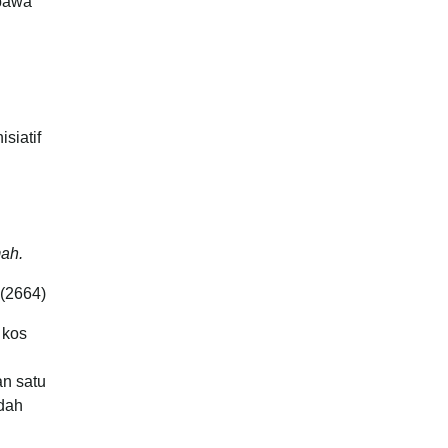
mbawa
siatif
mah.
(2664)
 kos
n satu
edah