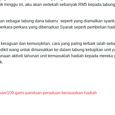
naik minggu ini, aku akan sedekah sebanyak RM5 kepada tabung 
an sebagai tabung dana tabarruʿ seperti yang diamalkan syarik
 perkara-perkara yang dibenarkan Syarak seperti pembelian had
eraguan dan kemusykilan, cara yang paling terbaik ialah seti
dikit wang untuk dimasukkan ke dalam tabung kebajikan unit 
unaan aktiviti tahunan unit termasuklah hadiah kepada mereka
k.
nduan/109-garis-panduan-peraduan-berasaskan-hadiah