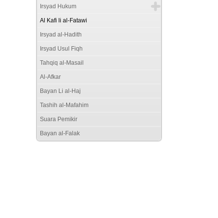
Irsyad Hukum
Al Kafi li al-Fatawi
Irsyad al-Hadith
Irsyad Usul Fiqh
Tahqiq al-Masail
Al-Afkar
Bayan Li al-Haj
Tashih al-Mafahim
Suara Pemikir
Bayan al-Falak