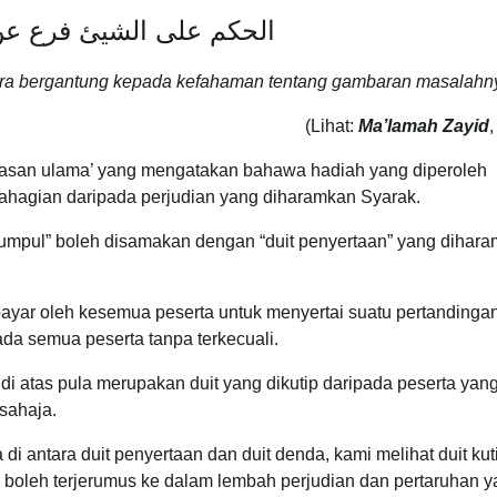
الحكم على الشيئ فرع ع
ra bergantung kepada kefahaman tentang gambaran masalahn
(Lihat:
Ma’lamah Zayid
,
rbahasan ulama’ yang mengatakan bahawa hadiah yang diperoleh
bahagian daripada perjudian yang diharamkan Syarak.
ikumpul” boleh disamakan dengan “duit penyertaan” yang dihar
ibayar oleh kesemua peserta untuk menyertai suatu pertandinga
da semua peserta tanpa terkecuali.
 di atas pula merupakan duit yang dikutip daripada peserta yan
sahaja.
di antara duit penyertaan dan duit denda, kami melihat duit ku
g boleh terjerumus ke dalam lembah perjudian dan pertaruhan 