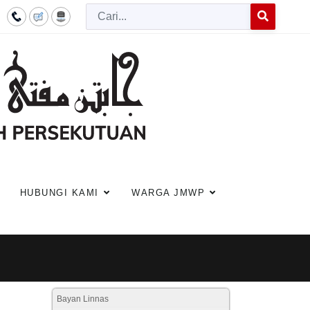
Cari
Type 2 or more c
HUBUNGI KAMI
WARGA JMWP
Bayan Linnas