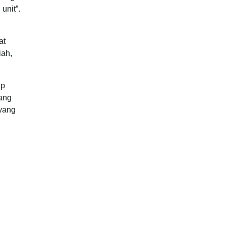
unit”.
at
iah,
ap
yang
 yang