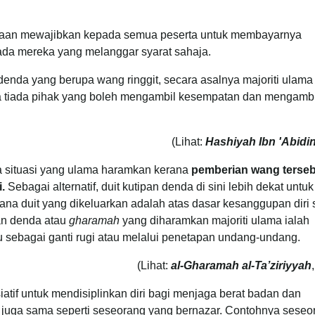
ertaan mewajibkan kepada semua peserta untuk membayarnya
ada mereka yang melanggar syarat sahaja.
da yang berupa wang ringgit, secara asalnya majoriti ulama
 tiada pihak yang boleh mengambil kesempatan dan mengambi
(Lihat:
Hashiyah Ibn 'Abidi
da situasi yang ulama haramkan kerana
pemberian wang terse
.
Sebagai alternatif, duit kutipan denda di sini lebih dekat untuk
ana duit yang dikeluarkan adalah atas dasar kesanggupan diri 
an denda atau
gharamah
yang diharamkan majoriti ulama ialah
u sebagai ganti rugi atau melalui penetapan undang-undang.
(Lihat:
al-Gharamah al-Ta’ziriyyah
atif untuk mendisiplinkan diri bagi menjaga berat badan dan
ini juga sama seperti seseorang yang bernazar. Contohnya seseo