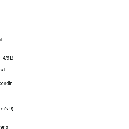
l
n
, 4/61)
but
sendiri
, m/s 9)
rang