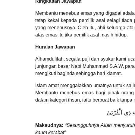
Ringkasan Jawapan
Membantu menebus emas yang digadai adalah 
tetap kekal kepada pemilik asal selagi tiad
yang menebusnya. Oleh itu, ahli keluarga at
atas emas itu jika pemilik asal masih hidup.
Huraian Jawapan
Alhamdulilah, segala puji dan syukur kami uc
junjungan besar Nabi Muhammad S.A.W, para i
mengikuti baginda sehingga hari kiamat.
Islam amat menggalakkan umatnya untuk salin
Membantu menebus emas bagi pihak orang 
dalam kategori ihsan, iaitu berbuat baik tan
َاءِ ذِي الْقُرْبَىٰ
Maksudnya:
“Sesungguhnya Allah menyuruh b
kaum kerabat”