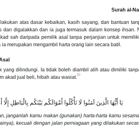
Surah al-Na
kukan atas dasar kebaikan, kasih sayang, dan bantuan tanp
s dan digalakkan dan ia juga termasuk dalam konsep ihsan.
akad sah daripada pemilik asal tanpa perjanjian untuk memili
a merupakan mengambil harta orang lain secara batil.
 Asal
yang dilindungi. Ia tidak boleh diambil alih atau dimiliki tan
[1]
 akad jual beli, hibah atau wasiat.
يَا أَيُّهَا الَّذِينَ آمَنُوا لَا تَأْكُلُوا أَمْوَالَكُم بَيْنَكُم بِالْبَاطِلِ  ۚ
an, janganlah kamu makan (gunakan) harta-harta kamu sesam
gainya), kecuali dengan jalan perniagaan yang dilakukan seca