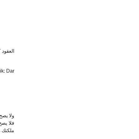
العقود 
ik: Dar
ولا ‌يصح
فلا يصح
ملكتك ه