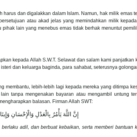
harus dan digalakkan dalam Islam. Namun, hak milik emas te
a persetujuan atau akad jelas yang memindahkan milik kepad
au pihak lain yang menebus emas tidak berhak menuntut pemil
apkan kepada Allah S.W.T. Selawat dan salam kami panjatkan 
steri dan keluarga baginda, para sahabat, seterusnya golong
g membantu, lebih-lebih lagi kepada mereka yang ditimpa kes
lain tanpa mengenakan bayaran atau mengambil untung te
pa mengharapkan balasan. Firman Allah SWT:
إِنَّ اللَّهَ يَأْمُرُ بِالْعَدْلِ وَالْإِحْسَانِ وَإِيت
erlaku adil, dan berbuat kebaikan, serta memberi bantuan 