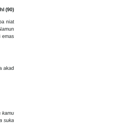
hl (90)
a niat
 Namun
ki emas
pa akad
a kamu
ra suka