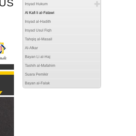
BUS
Irsyad Hukum
Al Kafi li al-Fatawi
Irsyad al-Hadith
Irsyad Usul Fiqh
Tahqiq al-Masail
Al-Afkar
Bayan Li al-Haj
Tashih al-Mafahim
Suara Pemikir
Bayan al-Falak