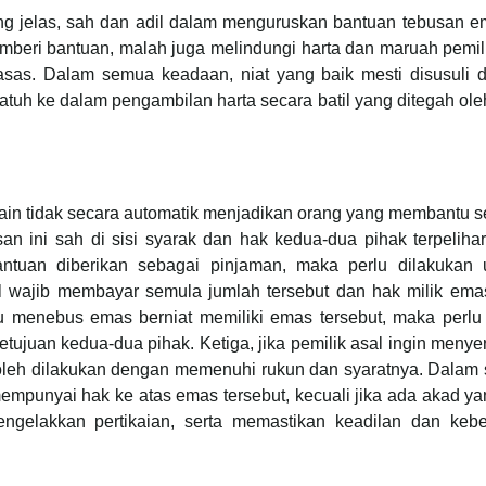
yang jelas, sah dan adil dalam menguruskan bantuan tebusan e
mberi bantuan, malah juga melindungi harta dan maruah pemil
rasas. Dalam semua keadaan, niat yang baik mesti disusuli 
jatuh ke dalam pengambilan harta secara batil yang ditegah ole
in tidak secara automatik menjadikan orang yang membantu s
n ini sah di sisi syarak dan hak kedua-dua pihak terpelihar
antuan diberikan sebagai pinjaman, maka perlu dilakukan 
l wajib membayar semula jumlah tersebut dan hak milik emas
 menebus emas berniat memiliki emas tersebut, maka perlu 
etujuan kedua-dua pihak. Ketiga, jika pemilik asal ingin meny
boleh dilakukan dengan memenuhi rukun dan syaratnya. Dalam
 mempunyai hak ke atas emas tersebut, kecuali jika ada akad y
engelakkan pertikaian, serta memastikan keadilan dan kebe