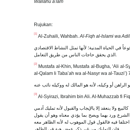
Wallahu a'lam
Rujukan:
[1]
Al-Zuhaili, Wahbah.
Al-Fiqh al-Islami wa Adil
عاً في الحياة المدنية؛ لأنها تمثل النشاط الاقتصادي
الذي يحقق حاجات الناس من طريق التعامل.
[2]
Mustafa al-Khin, Mustafa al-Bugha, ‘Ali al-S
al-Qalam li Taba’ah wa al-Nasyr wa al-Tauzi’) 
الراهن أو وكيله، لأنه هو المالك له ووكيله نائب عنه
[3]
Al-Syirazi, Ibrahim bin Ali. Al-Muhazzab fi Fiq
ف ‌كالبيع ولا ينعقد إلا يالإيجاب والقبول لأنه تمليك آدمي
لشرع ورد بهما ويصح بما يؤدي معناه وهو أن يقول
ختلفا فيه فالقول قول الموهوب له لأنه الظاهر معه
فإن التمليك من غير ذكر عوض هبة في الظاهر