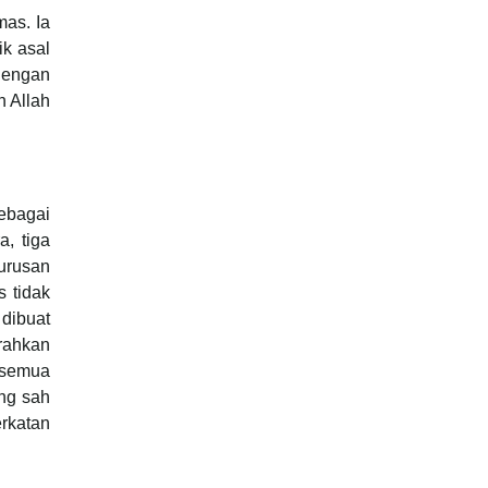
mas. Ia
ik asal
dengan
h Allah
ebagai
a, tiga
urusan
 tidak
dibuat
erahkan
 semua
ang sah
rkatan