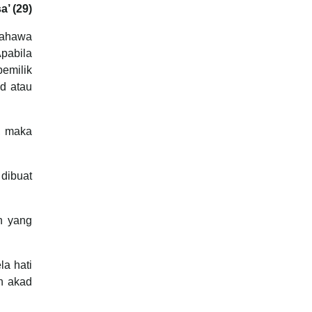
a’ (29)
bahawa
Apabila
pemilik
ad atau
h, maka
dibuat
n yang
la hati
n akad