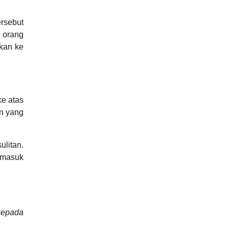
rsebut
a orang
ikan ke
ke atas
an yang
ulitan.
rmasuk
kepada