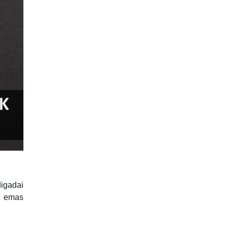
igadai
n emas