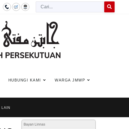
Cari
Type 2 or more c
HUBUNGI KAMI
WARGA JMWP
 LAIN
Bayan Linnas