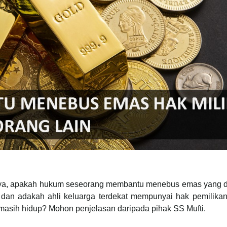
anya, apakah hukum seseorang membantu menebus emas yang d
s dan adakah ahli keluarga terdekat mempunyai hak pemilika
t masih hidup? Mohon penjelasan daripada pihak SS Mufti.