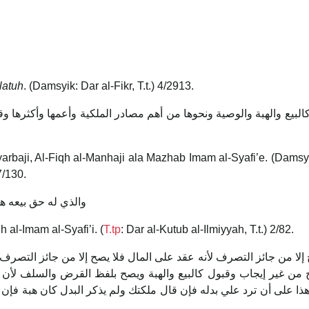
latuh
. (Damsyik: Dar al-Fikr, T.t.) 4/2913.
كالبيع والهبة والوصية ونحوها من أهم مصادر الملكية وأعمها وأكثرها وقو
yarbaji, Al-Fiqh al-Manhaji ala Mazhab Imam al-Syafi’e. (Damsy
7/130.
والذي له حق بيعه هو 
h al-Imam al-Syafi’i. (
T.tp
: Dar al-Kutub al-Ilmiyyah, T.t.) 2/82.
 ‌إلا ‌من ‌جائز ‌التصرف ‌لأنه ‌عقد ‌على ‌المال ‌فلا ‌يصح ‌إلا ‌من ‌جائز ‌التصر
 من غير إيجاب وقبول كالبيع والهبة ويصح بلفظ القرض والسلف لأن ا
ذا على أن ترد علي بدله فإن قال ملكتك ولم يذكر البدل كان هبة فإن ا