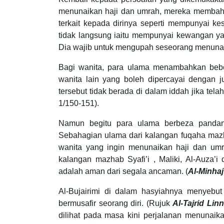
menunaikan haji dan umrah, mereka membaha
terkait kepada dirinya seperti mempunyai
tidak langsung iaitu mempunyai kewangan ya
Dia wajib untuk mengupah seseorang menunai
Bagi wanita, para ulama menambahkan bebe
wanita lain yang boleh dipercayai dengan 
tersebut tidak berada di dalam iddah jika tela
1/150-151).
Namun begitu para ulama berbeza pandan
Sebahagian ulama dari kalangan fuqaha maz
wanita yang ingin menunaikan haji dan um
kalangan mazhab Syafi’i , Maliki, Al-Auza’
adalah aman dari segala ancaman. (
Al-Minha
Al-Bujairimi di dalam hasyiahnya menyebut
bermusafir seorang diri. (Rujuk
Al-Tajrid Linn
dilihat pada masa kini perjalanan menunaikan