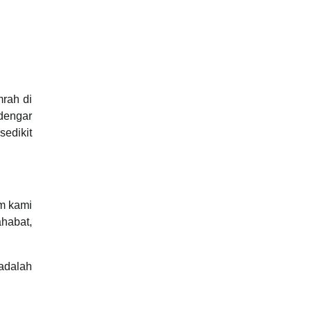
rah di
rdengar
sedikit
am kami
habat,
adalah