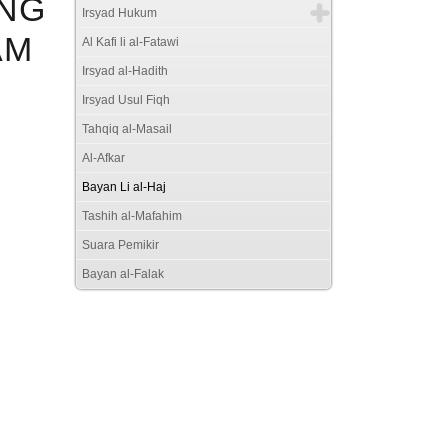
ANG
Irsyad Hukum
AM
Al Kafi li al-Fatawi
Irsyad al-Hadith
Irsyad Usul Fiqh
Tahqiq al-Masail
Al-Afkar
Bayan Li al-Haj
Tashih al-Mafahim
Suara Pemikir
Bayan al-Falak