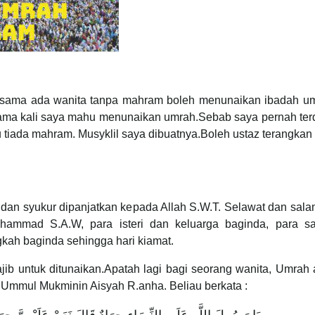
a sama ada wanita tanpa mahram boleh menunaikan ibadah um
rtama kali saya mahu menunaikan umrah.Sebab saya pernah te
u tiada mahram. Musyklil saya dibuatnya.Boleh ustaz terangkan 
 dan syukur dipanjatkan kepada Allah S.W.T. Selawat dan sal
ammad S.A.W, para isteri dan keluarga baginda, para sa
gkah baginda sehingga hari kiamat.
ib untuk ditunaikan.Apatah lagi bagi seorang wanita, Umrah 
n Ummul Mukminin Aisyah R.anha. Beliau berkata :