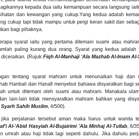
gikannya kepada dua iaitu kemampuan secara langsung iait
 kesihatan dan kewangan yang cukup.Yang kedua adalah kem
ng cukup tapi tidak mampu untuk pergi keran sakit dan sebag
kan bagi pihaknya.
rapa syarat iaitu yang pertama ditemani suami atau mahra
jumlah paling kurang dua orang. Syarat yang kedua adalah 
h diceraikan. (Rujuk
Fiqh Al-Manhaji ‘Ala Mazhab Al-Imam Al-S
gan tentang syarat mahram untuk menunaikan haji dan 
hab Hanbali dan Hanafi menyebut bahawa disyaratkan bagi s
rah untuk ditemani oleh suami atau mahram. Manakala ulam
i dan lain-lain tidak mensyaratkan mahram bahkan yang disya
j Syarh Sahih Muslim
, 4/500).
 jika perjalanan tersebut aman maka harus untuk wanita te
af’i Al-‘Abid Hasyiah Al-Bujairimi ‘Ala Minhaj Al-Tullab
, 6/3
 umrah atau haji tidak lagi seperti dahulu. Jika dahulu per