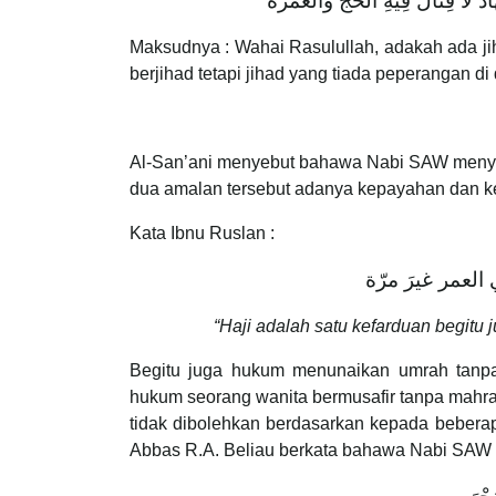
ٌ لاَ قِتَالَ فِيهِ الْحَجُّ وَالْعُمْرَةُ
Maksudnya : Wahai Rasulullah, adakah ada ji
berjihad tetapi jihad yang tiada peperangan di
Al-San’ani menyebut bahawa Nabi SAW menya
dua amalan tersebut adanya kepayahan dan k
Kata Ibnu Ruslan :
العمر غيرَ مرّة
“Haji adalah satu kefarduan begitu
Begitu juga hukum menunaikan umrah tanpa
hukum seorang wanita bermusafir tanpa mahr
tidak dibolehkan berdasarkan kepada beberap
Abbas R.A. Beliau berkata bahawa Nabi SAW 