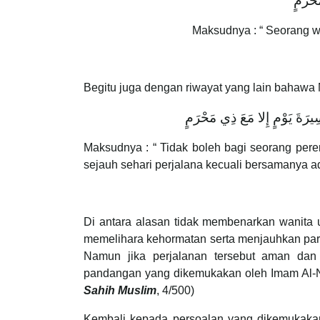
َحْرَمٍ
Maksudnya : “ Seorang wa
Begitu juga dengan riwayat yang lain bahawa
َسِيرَةَ يَوْمٍ إِلا مَعَ ذِي مَحْرَمٍ
Maksudnya : “ Tidak boleh bagi seorang pere
sejauh sehari perjalana kecuali bersamanya 
Di antara alasan tidak membenarkan wanita 
memelihara kehormatan serta menjauhkan par
Namun jika perjalanan tersebut aman dan
pandangan yang dikemukakan oleh Imam Al-N
Sahih Muslim
, 4/500)
Kembali kepada persoalan yang dikemukaka