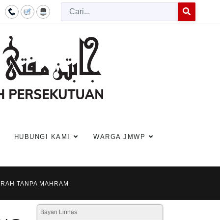
Cari
Type 2 or more c
HUBUNGI KAMI
WARGA JMWP
UMRAH TANPA MAHRAM
Bayan Linnas