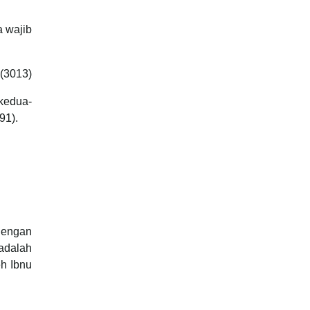
a wajib
 (3013)
kedua-
/91).
dengan
adalah
eh Ibnu