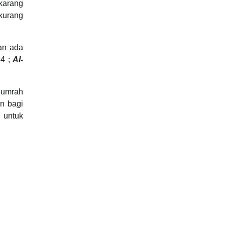
karang
kurang
an ada
34 ;
Al-
 umrah
n bagi
 untuk