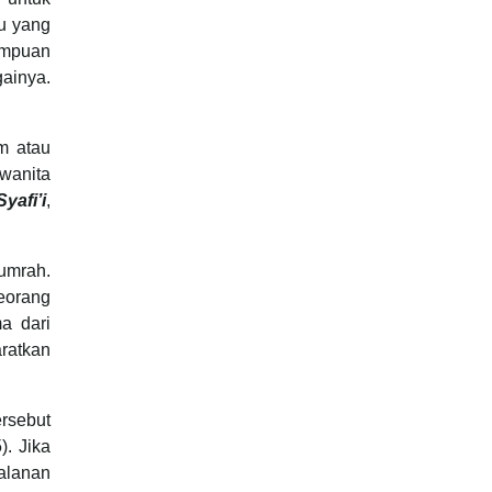
u yang
ampuan
ainya.
m atau
wanita
yafi’i
,
umrah.
eorang
a dari
ratkan
rsebut
5). Jika
jalanan