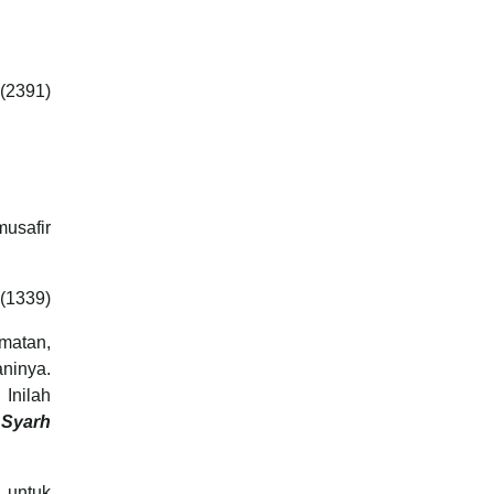
 (2391)
musafir
(1339)
matan,
ninya.
Inilah
 Syarh
 untuk