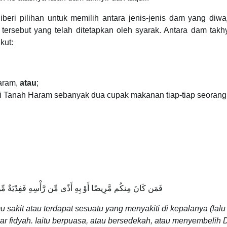
beri pilihan untuk memilih antara jenis-jenis dam yang diwa
tersebut yang telah ditetapkan oleh syarak. Antara dam takh
kut:
aram,
atau
;
di Tanah Haram sebanyak dua cupak makanan tiap-tiap seorang
فَمَن كَانَ مِنكُم مَّرِيضًا أَوْ بِهِ أَذًى مِّن رَّأْسِهِ فَفِدْيَةٌ مِّ
 sakit atau terdapat sesuatu yang menyakiti di kepalanya (lalu 
 fidyah. Iaitu berpuasa, atau bersedekah, atau menyembelih 