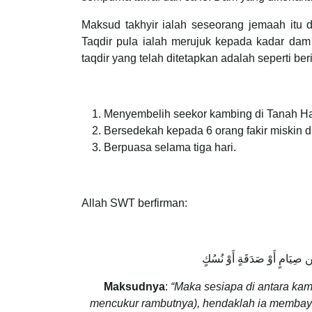
Maksud takhyir ialah seseorang jemaah itu di
Taqdir pula ialah merujuk kepada kadar dam 
taqdir yang telah ditetapkan adalah seperti beri
Menyembelih seekor kambing di Tanah H
Bersedekah kepada 6 orang fakir miskin 
Berpuasa selama tiga hari.
Allah SWT berfirman:
ن صِيَامٍ أَوْ صَدَقَةٍ أَوْ نُسُكٍ
Maksudnya
:
“Maka sesiapa di antara kamu
mencukur rambutnya), hendaklah ia membayar