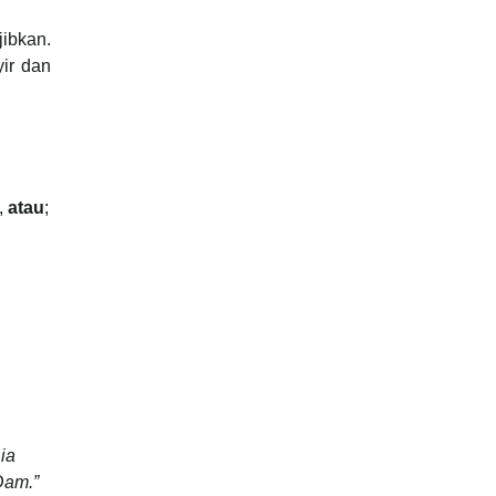
jibkan.
yir dan
,
atau
;
ia
Dam.”