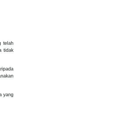
 telah
 tidak
aripada
sanakan
ra yang