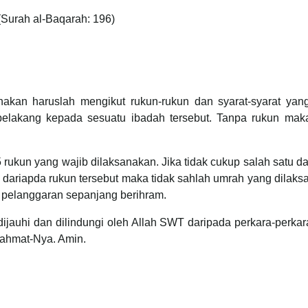
(Surah al-Baqarah: 196)
nakan haruslah mengikut rukun-rukun dan syarat-syarat yang
g belakang kepada sesuatu ibadah tersebut. Tanpa rukun maka
ukun yang wajib dilaksanakan. Jika tidak cukup salah satu d
a dariapda rukun tersebut maka tidak sahlah umrah yang dilak
t pelanggaran sepanjang berihram.
 dijauhi dan dilindungi oleh Allah SWT daripada perkara-perka
rahmat-Nya. Amin.