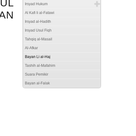
LUL
Irsyad Hukum
AN
Al Kafi li al-Fatawi
Irsyad al-Hadith
Irsyad Usul Fiqh
Tahqiq al-Masail
Al-Afkar
Bayan Li al-Haj
Tashih al-Mafahim
Suara Pemikir
Bayan al-Falak