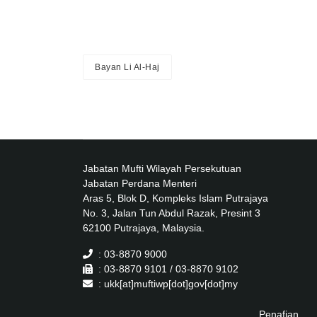
Bayan Li Al-Haj
Jabatan Mufti Wilayah Persekutuan
Jabatan Perdana Menteri
Aras 5, Blok D, Kompleks Islam Putrajaya
No. 3, Jalan Tun Abdul Razak, Presint 3
62100 Putrajaya, Malaysia.
: 03-8870 9000
: 03-8870 9101 / 03-8870 9102
: ukk[at]muftiwp[dot]gov[dot]my
Penafian