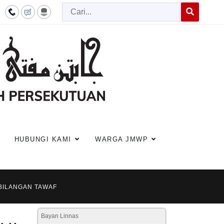
Cari
Type 2 or more c
HUBUNGI KAMI
WARGA JMWP
 BILANGAN TAWAF
Bayan Linnas