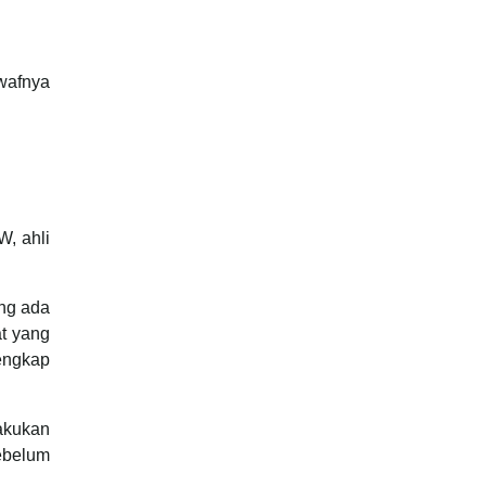
wafnya
, ahli
ng ada
at yang
lengkap
akukan
ebelum