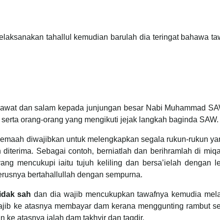
ksanakan tahallul kemudian barulah dia teringat bahawa ta
 selawat dan salam kepada junjungan besar Nabi Muhammad SAW
erta orang-orang yang mengikuti jejak langkah baginda SAW.
emaah diwajibkan untuk melengkapkan segala rukun-rukun ya
diterima. Sebagai contoh, berniatlah dan berihramlah di miq
yang mencukupi iaitu tujuh keliling dan bersa’ielah dengan 
terusnya bertahallullah dengan sempurna.
tidak sah
dan dia wajib mencukupkan tawafnya kemudia mel
 Wajib ke atasnya membayar dam kerana menggunting rambut s
ke atasnya ialah dam takhyir dan taqdir.