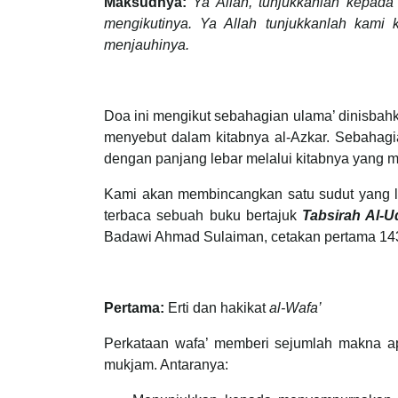
Maksudnya:
Ya Allah, tunjukkanlah kepada
mengikutinya. Ya Allah tunjukkanlah kami 
menjauhinya.
Doa ini mengikut sebahagian ulama’ dinisba
menyebut dalam kitabnya al-Azkar. Sebahagi
dengan panjang lebar melalui kitabnya yang m
Kami akan membincangkan satu sudut yang lai
terbaca sebuah buku bertajuk
Tabsirah Al-U
Badawi Ahmad Sulaiman, cetakan pertama 143
Pertama:
Erti dan hakikat
al-Wafa’
Perkataan wafa’ memberi sejumlah makna apa
mukjam. Antaranya: