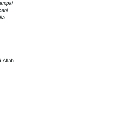
sampai
bani
dia
i Allah