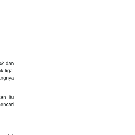
ok
dan
k tiga.
rangnya
an itu
encari