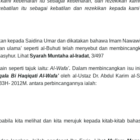
 kami kebenaran itu sebagai kebenaran, dan rezekikan kami
kebatilan itu sebagai kebatilan dan rezekikan kepada kami
hkan kepada Saidina Umar dan dikatakan bahawa Imam Nawawi
an ulama’ seperti al-Buhuti telah menyebut dan membincang
asyhur. Lihat
Syarah Muntaha al-Iradat
, 3/497
n seperti tajuk iaitu:
Al-Wafa’
.
Dalam membincangkan isu ini
qala Bi Haqiqati Al-Wafa’
oleh al-Ustaz Dr. Abdul Karim al-S
3H- 2012M. antara perbincangannya ialah:
bila kita melihat dan kita merujuk kepada kitab-kitab baha