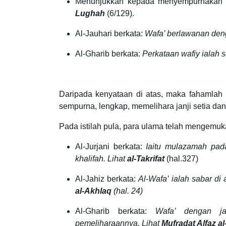
Menunjukkan kepada menyempurnakan da
Lughah
(6/129).
Al-Jauhari berkata:
Wafa’ berlawanan den
Al-Gharib berkata:
Perkataan wafiy ialah
Daripada kenyataan di atas, maka fahamlah 
sempurna, lengkap, memelihara janji setia da
Pada istilah pula, para ulama telah mengem
Al-Jurjani berkata:
Iaitu mulazamah pad
khalifah. Lihat
al-Takrifat
(hal.327)
Al-Jahiz berkata:
Al-Wafa’ ialah sabar di
al-Akhlaq
(hal. 24)
Al-Gharib berkata:
Wafa’ dengan j
pemeliharaannya. Lihat
Mufradat Alfaz a