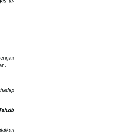
is al-
dengan
an.
rhadap
Tahzib
alkan