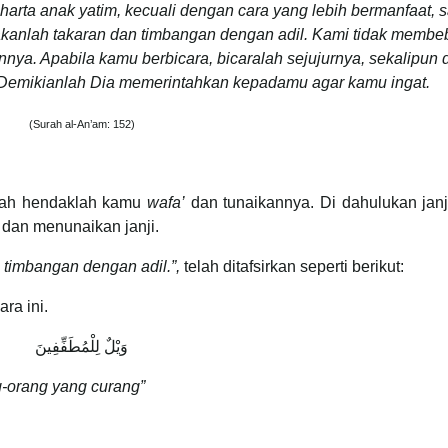
arta anak yatim, kecuali dengan cara yang lebih bermanfaat, 
kanlah takaran dan timbangan dengan adil. Kami tidak membe
a. Apabila kamu berbicara, bicaralah sejujurnya, sekalipun 
. Demikianlah Dia memerintahkan kepadamu agar kamu ingat.
(Surah al-An’am: 152)
llah hendaklah kamu
wafa’
dan tunaikannya. Di dahulukan janj
dan menunaikan janji.
timbangan dengan adil.”,
telah ditafsirkan seperti berikut:
ra ini.
وَيْلٌ لِلْمُطَفِّفِينَ
g-orang yang curang”