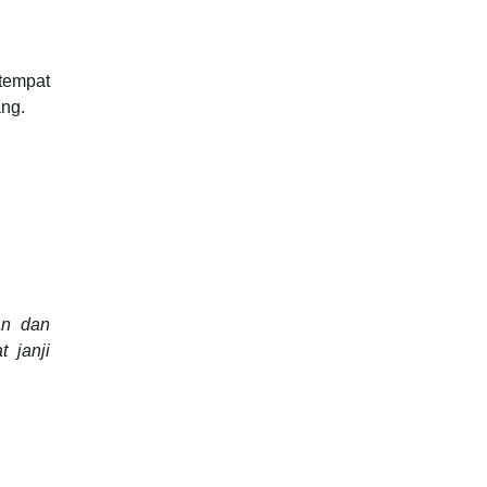
 tempat
ang.
an dan
 janji