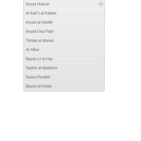
Irsyad Hukum
Al Kafi li al-Fatawi
Irsyad al-Hadith
Irsyad Usul Fiqh
Tahqiq al-Masail
Al-Afkar
Bayan Li al-Haj
Tashih al-Mafahim
Suara Pemikir
Bayan al-Falak