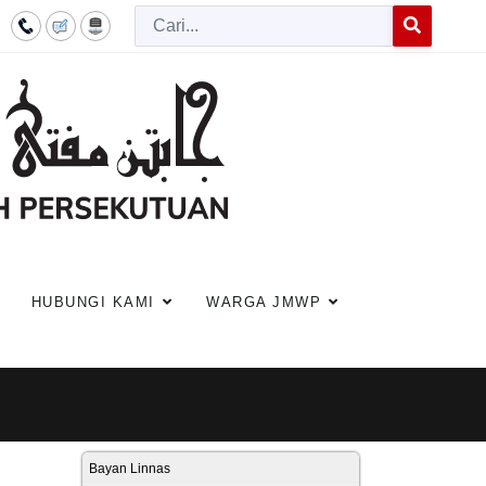
Cari
Type 2 or more c
HUBUNGI KAMI
WARGA JMWP
Bayan Linnas