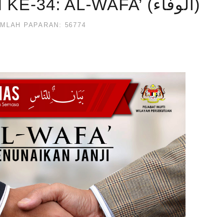
BAYAN LINNAS SIRI KE-34: AL-WAFA’ (الوفاء)
MLAH PAPARAN: 56774