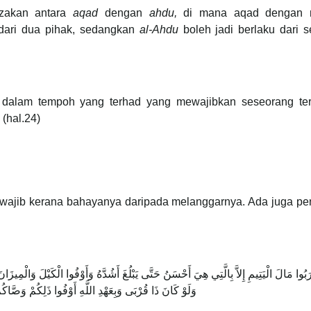
bezakan antara
aqad
dengan
ahdu,
di mana aqad dengan
 dari dua pihak, sedangkan
al-Ahdu
boleh jadi berlaku dari 
 dalam tempoh yang terhad yang mewajibkan seseorang te
(hal.24)
wajib kerana bahayanya daripada melanggarnya. Ada juga pe
رَبُوا مَالَ الْيَتِيمِ إِلاَّ بِالَّتِي هِيَ أَحْسَنُ حَتَّى يَبْلُغَ أَشُدَّهُ وَأَوْفُوا الْكَيْلَ وَالْمِيزَان
وَلَوْ كَانَ ذَا قُرْبَى وَبِعَهْدِ اللَّهِ أَوْفُوا ذَلِكُمْ وَصَّاكُمْ