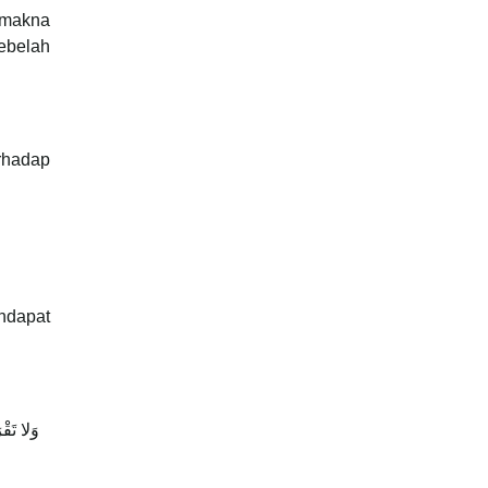
 makna
sebelah
rhadap
ndapat
وَلا تَقْ