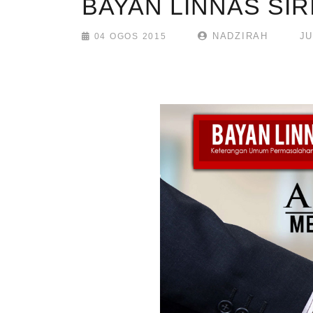
NADZIRAH
JU
04 OGOS 2015