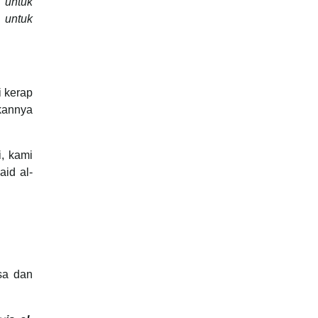
 untuk
 untuk
 kerap
kannya
, kami
aid al-
sa dan