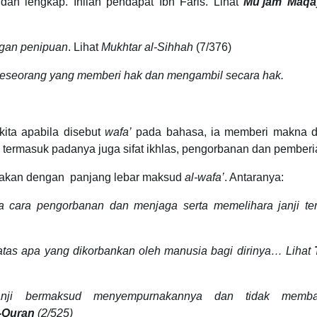
n lengkap. Inilah pendapat Ibn Faris. Lihat
Mu’jam Maqay
gan penipuan
. Lihat
Mukhtar al-Sihhah
(7/376)
 seseorang yang memberi hak dan mengambil secara hak.
kita apabila disebut
wafa’
pada bahasa, ia memberi makna 
n termasuk padanya juga sifat ikhlas, pengorbanan dan pemberi
ukakan dengan panjang lebar maksud
al-wafa’
. Antaranya:
a cara pengorbanan dan menjaga serta memelihara janji te
 atas apa yang dikorbankan oleh manusia bagi dirinya… Lihat
anji bermaksud menyempurnakannya dan tidak membat
l-Quran
(2/525)