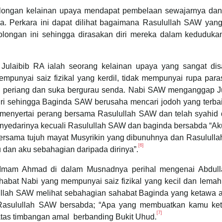
longan kelainan upaya mendapat pembelaan sewajarnya dan 
. Perkara ini dapat dilihat bagaimana Rasulullah SAW yang 
golongan ini sehingga dirasakan diri mereka dalam keduduka
ulaibib RA ialah seorang kelainan upaya yang sangat dis
mpunyai saiz fizikal yang kerdil, tidak mempunyai rupa para
ng periang dan suka bergurau senda. Nabi SAW menganggap Ju
diri sehingga Baginda SAW berusaha mencari jodoh yang terba
h menyertai perang bersama Rasulullah SAW dan telah syahid 
nyedarinya kecuali Rasulullah SAW dan baginda bersabda “Aku
i bersama tujuh mayat Musyrikin yang dibunuhnya dan Rasulul
[6]
u dan aku sebahagian daripada dirinya”.
eh Imam Ahmad di dalam Musnadnya perihal mengenai Abdull
abat Nabi yang mempunyai saiz fizikal yang kecil dan lemah
llah SAW melihat sebahagian sahabat Baginda yang ketawa a
as Rasulullah SAW bersabda; “Apa yang membuatkan kamu ke
[7]
 atas timbangan amal berbanding Bukit Uhud.