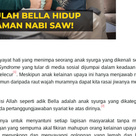
nyayat hati yang menimpa seorang anak syurga yang dikenali 
Syndrome
yang tular di media sosial dijumpai dalam keadaan
[1]
elecur
. Meskipun anak kelainan upaya ini hanya menjawab r
mun daripada raut wajah muramnya dapat kita rasai jiwanya m
si Allah seperti adik Bella adalah anak syurga yang dikate
[2]
iada pertanggungjawaban syariat ke atas dirinya.
 untuk menyantuni setiap lapisan masyarakat tanpa m
an yang sempurna akal fikiran mahupun orang kelainan upay
a menyokong dan menyayangi golongan yang lemah dan 