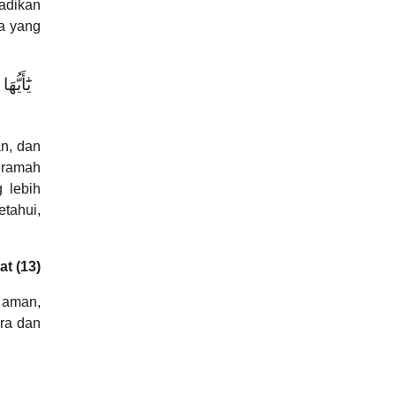
jadikan
ya yang
يَٰٓأَيّ
n, dan
eramah
 lebih
tahui,
at (13)
 aman,
era dan