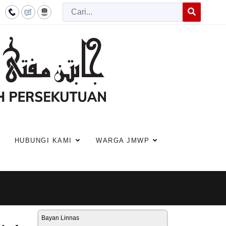
Cari
Type 2 or more c
HUBUNGI KAMI
WARGA JMWP
Bayan Linnas