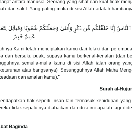
 darjat antara manusia. Seorang yang sihat dan kuat tidak men
emah dan sakit. Yang paling mulia di sisi Allah adalah hamban
ُهَا ٱلنَّاسُ إِنَّا خَلَقْنَٰكُم مِّن ذَكَرٍ وَأُنثَىٰ وَجَعَلْنَٰكُمْ شُعُوبًا وَقَبَآئِلَ لِتَعَا
عَلِيمٌ خَبِيرٌ
hnya Kami telah menciptakan kamu dari lelaki dan perempua
sa dan bersuku puak, supaya kamu berkenal-kenalan (dan b
gguhnya semulia-mulia kamu di sisi Allah ialah orang yang
 keturunan atau bangsanya). Sesungguhnya Allah Maha Menge
keadaan dan amalan kamu).”
Surah al-Hujur
endapatkan hak seperti insan lain termasuk kehidupan yang
eka tidak sepatutnya diabaikan dan dizalimi apatah lagi did
abat Baginda