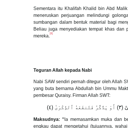
Sementara itu Khalifah Khalid bin Abd Mal
meneruskan perjuangan melindungi golong
sumbangan dalam bentuk material bagi men
Beliau juga menyediakan tempat khas dan 
[8]
mereka.
Teguran Allah kepada Nabi
Nabi SAW sendiri pernah ditegur oleh Allah
yang buta bernama Abdullah bin Ummu Makt
pembesar Quraisy. Firman Allah SWT:
Maksudnya: “
Ia memasamkan muka dan berp
engkau dapat mengetahui (tujuannya, waha