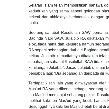
Sejarah Islam telah membuktikan bahawa go
kedudukan yang sama seperti golongan biasa
pekerti dan akhlaknya berinteraksi dengan 
mulia.
Seorang sahabat Rasulullah SAW bernama J
Baginda Nabi SAW. Julaibib RA dikatakan me
elok, tiada harta dan keluarga namun seora
RA seperti sebahagian dari diri Baginda sen
beliau. Julaibib kemudiannya dikatakan tela
sebahagian sahabat Rasulullah SAW tidak me
kehilangan Julaibib”. Jasad Julaibib ditemu
bersabda lagi; “Dia sebahagian daripada dirik
Terdapat kisah lain yang diriwayatkan ol
Mas’ud RA yang dikenali sebagai seorang sah
Ibn Mas’ud memanjat sebatang pokok, Rasulu
melihat kaki Ibn Mas’ud yang kecil. Lant
Sesungguhnya kaki Ibn Mas’ud lebih berat di