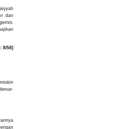
aiyyah
an dan
gemis.
ajikan
: 8/58]
miskin
besar-
lannya
dengan