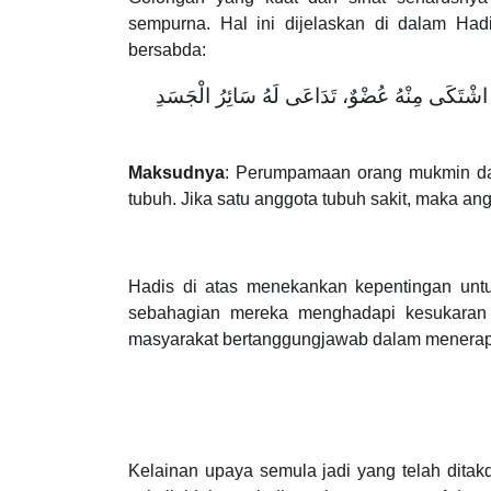
sempurna. Hal ini dijelaskan di dalam Ha
bersabda:
ذَا اشْتَكَى مِنْهُ عُضْوٌ، تَدَاعَى لَهُ سَائِرُ الْجَسَدِ
Maksudnya
: Perumpamaan orang mukmin da
tubuh. Jika satu anggota tubuh sakit, maka a
Hadis di atas menekankan kepentingan unt
sebahagian mereka menghadapi kesukaran at
masyarakat bertanggungjawab dalam menerapka
Kelainan upaya semula jadi yang telah dit