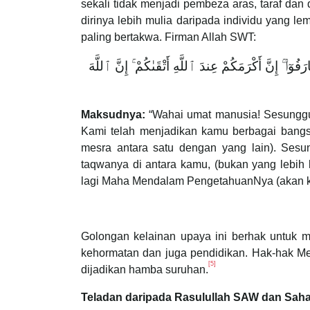
sekali tidak menjadi pembeza aras, taraf dan
dirinya lebih mulia daripada individu yang l
paling bertakwa. Firman Allah SWT:
رَفُوٓا۟ ۚ إِنَّ أَكْرَمَكُمْ عِندَ ٱللَّهِ أَتْقَىٰكُمْ ۚ إِنَّ ٱللَّهَ
Maksudnya:
“Wahai umat manusia! Sesunggu
Kami telah menjadikan kamu berbagai bang
mesra antara satu dengan yang lain). Sesun
taqwanya di antara kamu, (bukan yang lebih
lagi Maha Mendalam PengetahuanNya (akan 
Golongan kelainan upaya ini berhak untuk m
kehormatan dan juga pendidikan. Hak-hak Mer
[5]
dijadikan hamba suruhan.
Teladan daripada Rasulullah SAW dan Sah