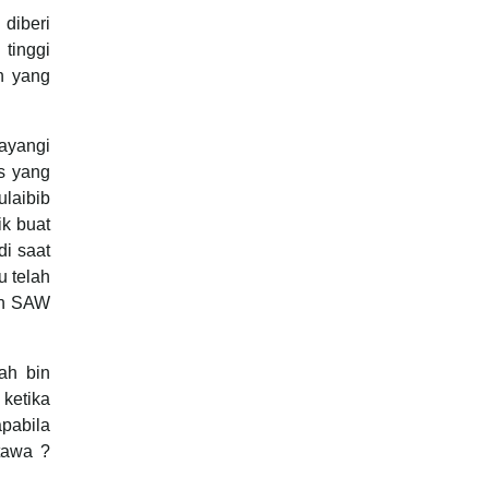
diberi
tinggi
n yang
ayangi
s yang
laibib
ik buat
di saat
 telah
lah SAW
ah bin
 ketika
pabila
tawa ?