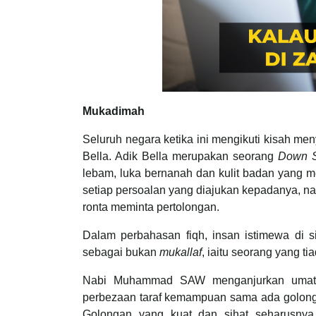
Mukadimah
Seluruh negara ketika ini mengikuti kisah me
Bella. Adik Bella merupakan seorang
Down 
lebam, luka bernanah dan kulit badan yang m
setiap persoalan yang diajukan kepadanya, na
ronta meminta pertolongan.
Dalam perbahasan fiqh, insan istimewa di si
sebagai bukan
mukallaf
, iaitu seorang yang t
Nabi Muhammad SAW menganjurkan umatnya
perbezaan taraf kemampuan sama ada golong
Golongan yang kuat dan sihat seharusny