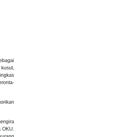
sebagai
 kusut,
ingkas
eronta-
gorikan
engira
a OKU.
kurang