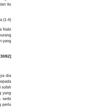
tan itu
a (1-4)
a Nabi
kurang
n yang
 30/62]
ya dia
kepada
 sufah
g yang
 serbi
 perlu