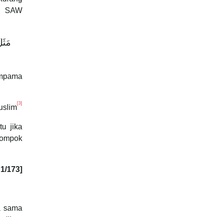
bi SAW
مَثَل
umpama
[3]
uslim
u jika
lompok
 1/173]
a sama