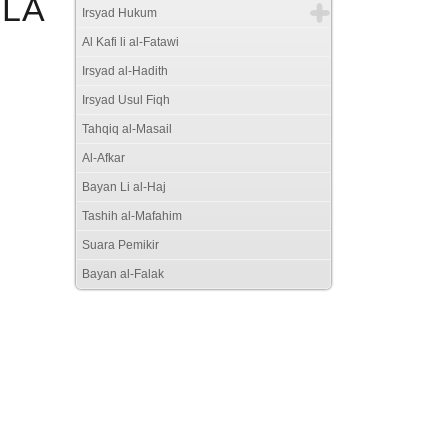
LLA
Irsyad Hukum
Al Kafi li al-Fatawi
Irsyad al-Hadith
Irsyad Usul Fiqh
Tahqiq al-Masail
Al-Afkar
Bayan Li al-Haj
Tashih al-Mafahim
Suara Pemikir
Bayan al-Falak