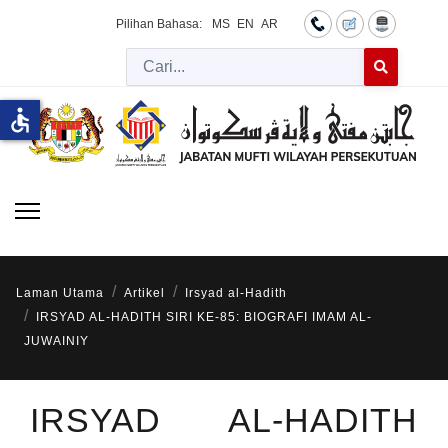
Pilihan Bahasa:
MS
EN
AR
Cari
Type 2 or more 
accessible
Laman Utama
Artikel
Irsyad al-Hadith
IRSYAD AL-HADITH SIRI KE-85: BIOGRAFI IMAM AL-
JUWAINIY
IRSYAD AL-HADITH