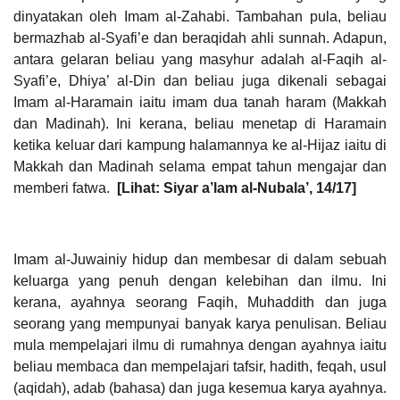
dinyatakan oleh Imam al-Zahabi. Tambahan pula, beliau
bermazhab al-Syafi’e dan beraqidah ahli sunnah. Adapun,
antara gelaran beliau yang masyhur adalah al-Faqih al-
Syafi’e, Dhiya’ al-Din dan beliau juga dikenali sebagai
Imam al-Haramain iaitu imam dua tanah haram (Makkah
dan Madinah). Ini kerana, beliau menetap di Haramain
ketika keluar dari kampung halamannya ke al-Hijaz iaitu di
Makkah dan Madinah selama empat tahun mengajar dan
memberi fatwa.
[Lihat: Siyar a’lam al-Nubala’, 14/17]
Imam al-Juwainiy hidup dan membesar di dalam sebuah
keluarga yang penuh dengan kelebihan dan ilmu. Ini
kerana, ayahnya seorang Faqih, Muhaddith dan juga
seorang yang mempunyai banyak karya penulisan. Beliau
mula mempelajari ilmu di rumahnya dengan ayahnya iaitu
beliau membaca dan mempelajari tafsir, hadith, feqah, usul
(aqidah), adab (bahasa) dan juga kesemua karya ayahnya.