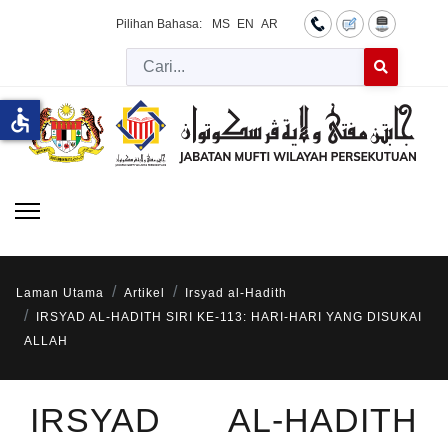
Pilihan Bahasa:
MS
EN
AR
Cari
Type 2 or more 
accessible
Laman Utama
Artikel
Irsyad al-Hadith
IRSYAD AL-HADITH SIRI KE-113: HARI-HARI YANG DISUKAI
ALLAH
IRSYAD AL-HADITH