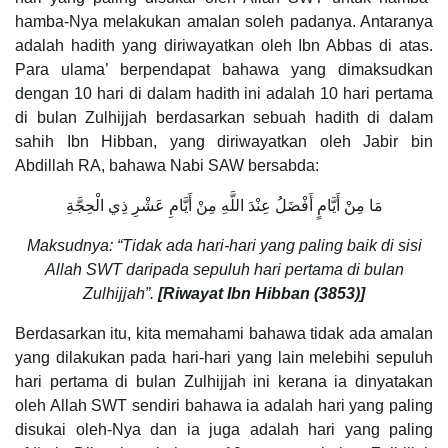
hamba-Nya melakukan amalan soleh padanya. Antaranya
adalah hadith yang diriwayatkan oleh Ibn Abbas di atas.
Para ulama’ berpendapat bahawa yang dimaksudkan
dengan 10 hari di dalam hadith ini adalah 10 hari pertama
di bulan Zulhijjah berdasarkan sebuah hadith di dalam
sahih Ibn Hibban, yang diriwayatkan oleh Jabir bin
Abdillah RA, bahawa Nabi SAW bersabda:
مَا مِنْ أَيَّامٍ أَفْضَلُ عِنْدَ اللَّهِ مِنْ أَيَّامِ عَشْرِ ذِي الْحِجَّةِ
Maksudnya: “Tidak ada hari-hari yang paling baik di sisi
Allah SWT daripada sepuluh hari pertama di bulan
Zulhijjah”.
[Riwayat Ibn Hibban (3853)]
Berdasarkan itu, kita memahami bahawa tidak ada amalan
yang dilakukan pada hari-hari yang lain melebihi sepuluh
hari pertama di bulan Zulhijjah ini kerana ia dinyatakan
oleh Allah SWT sendiri bahawa ia adalah hari yang paling
disukai oleh-Nya dan ia juga adalah hari yang paling