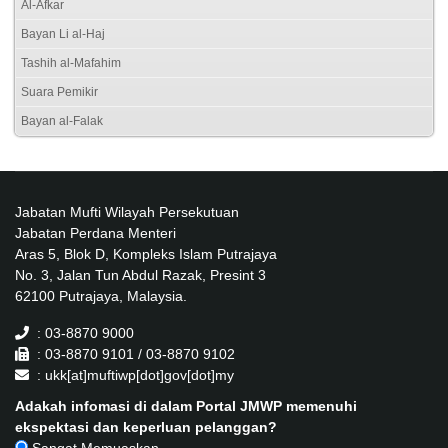
Al-Afkar
Bayan Li al-Haj
Tashih al-Mafahim
Suara Pemikir
Bayan al-Falak
Jabatan Mufti Wilayah Persekutuan
Jabatan Perdana Menteri
Aras 5, Blok D, Kompleks Islam Putrajaya
No. 3, Jalan Tun Abdul Razak, Presint 3
62100 Putrajaya, Malaysia.
: 03-8870 9000
: 03-8870 9101 / 03-8870 9102
: ukk[at]muftiwp[dot]gov[dot]my
Adakah infomasi di dalam Portal JMWP memenuhi
ekspektasi dan keperluan pelanggan?