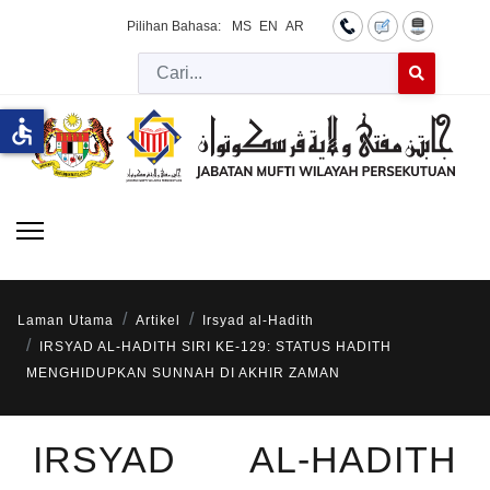
Pilihan Bahasa:
MS
EN
AR
Cari
Type 2 or more 
accessible
Laman Utama
Artikel
Irsyad al-Hadith
IRSYAD AL-HADITH SIRI KE-129: STATUS HADITH
MENGHIDUPKAN SUNNAH DI AKHIR ZAMAN
IRSYAD AL-HADITH