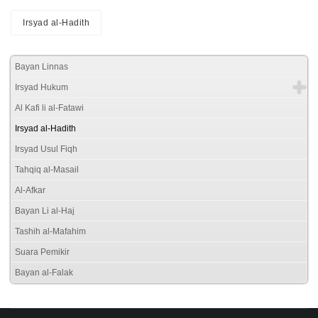
Irsyad al-Hadith
Bayan Linnas
Irsyad Hukum
Al Kafi li al-Fatawi
Irsyad al-Hadith
Irsyad Usul Fiqh
Tahqiq al-Masail
Al-Afkar
Bayan Li al-Haj
Tashih al-Mafahim
Suara Pemikir
Bayan al-Falak