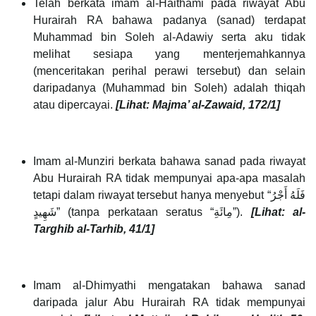
Telah berkata imam al-Haithami pada riwayat Abu
Hurairah RA bahawa padanya (sanad) terdapat
Muhammad bin Soleh al-Adawiy serta aku tidak
melihat sesiapa yang menterjemahkannya
(menceritakan perihal perawi tersebut) dan selain
daripadanya (Muhammad bin Soleh) adalah thiqah
atau dipercayai.
[Lihat: Majma’ al-Zawaid, 172/1]
Imam al-Munziri berkata bahawa sanad pada riwayat
Abu Hurairah RA tidak mempunyai apa-apa masalah
tetapi dalam riwayat tersebut hanya menyebut “فَلَهُ أَجْرُ
شَهِيدٍ” (tanpa perkataan seratus “مِائَةِ”).
[Lihat: al-
Targhib al-Tarhib, 41/1]
Imam al-Dhimyathi mengatakan bahawa sanad
daripada jalur Abu Hurairah RA tidak mempunyai