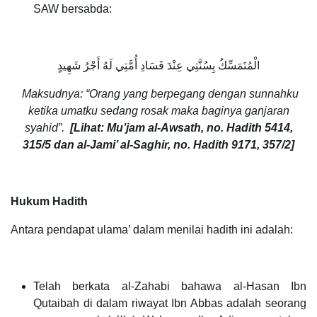
SAW bersabda:
الْمُتَمَسِّكُ بِسُنَّتِي عِنْدَ فَسَادِ أُمَّتِي لَهُ أَجْرُ شَهِيدٍ
Maksudnya: “Orang yang berpegang dengan sunnahku
ketika umatku sedang rosak maka baginya ganjaran
syahid”.
[Lihat: Mu’jam al-Awsath, no. Hadith 5414,
315/5 dan al-Jami’ al-Saghir, no. Hadith 9171, 357/2
]
Hukum Hadith
Antara pendapat ulama’ dalam menilai hadith ini adalah:
Telah berkata al-Zahabi bahawa al-Hasan Ibn
Qutaibah di dalam riwayat Ibn Abbas adalah seorang