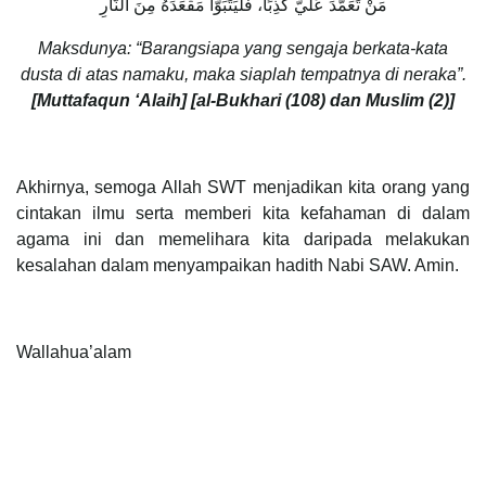
مَنْ تَعَمَّدَ عَلَيَّ كَذِبًا، فَلْيَتَبَوَّأْ مَقْعَدَهُ مِنَ النَّارِ
Maksdunya: “Barangsiapa yang sengaja berkata-kata
dusta di atas namaku, maka siaplah tempatnya di neraka”.
[Muttafaqun ‘Alaih] [al-Bukhari (108) dan Muslim (2)]
Akhirnya, semoga Allah SWT menjadikan kita orang yang
cintakan ilmu serta memberi kita kefahaman di dalam
agama ini dan memelihara kita daripada melakukan
kesalahan dalam menyampaikan hadith Nabi SAW. Amin.
Wallahua’alam