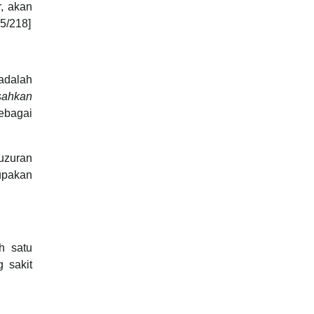
, akan
 5/218]
adalah
sahkan
sebagai
uzuran
upakan
h satu
 sakit