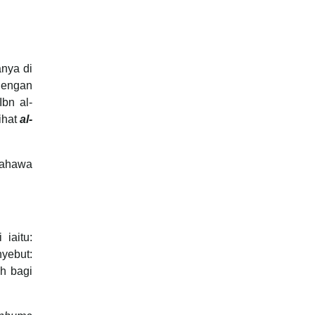
anya di
dengan
Ibn al-
Lihat
al-
bahawa
iaitu:
yebut: