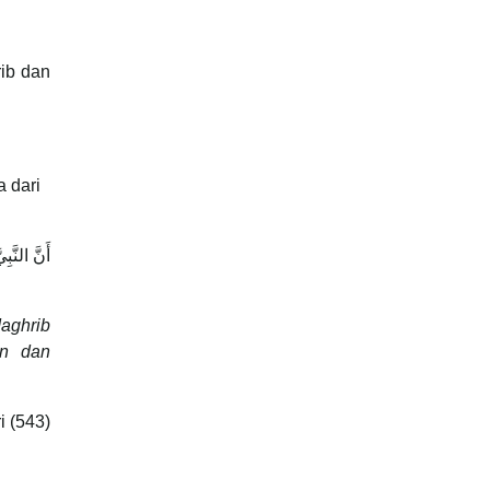
ib dan
 dari
أَنَّ النّ:
Maghrib
an dan
i (543)