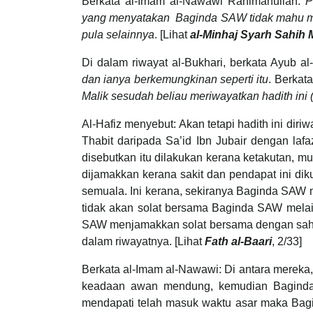
Berkata al-Imam al-Nawawi Rahimahullah:
P
yang menyatakan Baginda SAW tidak mahu men
pula selainnya
. [Lihat
al-Minhaj Syarh Sahih 
Di dalam riwayat al-Bukhari, berkata Ayub al
dan ianya berkemungkinan seperti itu
. Berkata
Malik sesudah beliau meriwayatkan hadith ini 
Al-Hafiz menyebut: Akan tetapi hadith ini dir
Thabit daripada Sa’id Ibn Jubair dengan lafa
disebutkan itu dilakukan kerana ketakutan, m
dijamakkan kerana sakit dan pendapat ini di
semuala. Ini kerana, sekiranya Baginda SAW 
tidak akan solat bersama Baginda SAW mela
SAW menjamakkan solat bersama dengan sahab
dalam riwayatnya. [Lihat
Fath al-Baari
, 2/33]
Berkata al-Imam al-Nawawi: Di antara mereka
keadaan awan mendung, kemudian Baginda 
mendapati telah masuk waktu asar maka Bagi