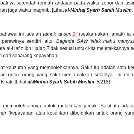
apatnya serendah-rendah andaian pada waktu zohor dan asar
dan juga waktu maghrib. [Lihat
al-Minhaj Syarh Sahih Muslim
,
 bahawa ini adalah
jamak al-suri
[2]
(seakan-akan jamak) ia 
perawinya sendiri iaitu:
Baginda SAW tidak mahu menyu
ata al-Hafiz Ibn Hajar: Tidak sesuai untuk kita meletakkannya 
nyi dari sebarang kepayahan.
apat keuzuran yang membolehkannya. Sakit itu adalah satu ke
kan untuk orang yang sakit menjamakkan solatnya. Ini mer
Ishak. [Lihat
al-Minhaj Syarh Sahih Muslim
, 5/218]
ng membolehkannya untuk melakukan jamak. Sakit itu adala
qah
(kepayahan atau kesulitan) dibolehkan untuk orang yang