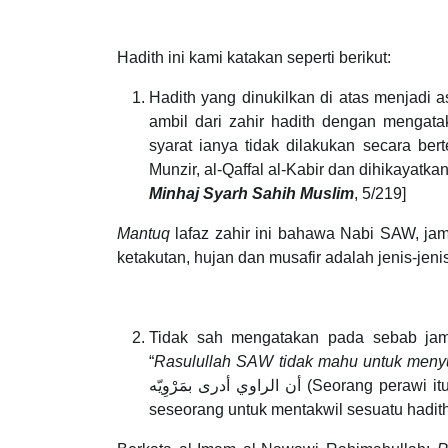
Hadith ini kami katakan seperti berikut:
Hadith yang dinukilkan di atas menjadi 
ambil dari zahir hadith dengan mengata
syarat ianya tidak dilakukan secara ber
Munzir, al-Qaffal al-Kabir dan dihikayatk
Minhaj Syarh Sahih Muslim
, 5/219]
Mantuq
lafaz zahir ini bahawa Nabi SAW, j
ketakutan, hujan dan musafir adalah jenis-jen
Tidak sah mengatakan pada sebab jamak
“
Rasulullah SAW tidak mahu untuk meny
أن الراوي أدرى بمَرْوِيّه (Seorang perawi itu lebih tahu akan apa yang diriwayatkannya). Maka tidak boleh bagi
seseorang untuk mentakwil sesuatu hadit