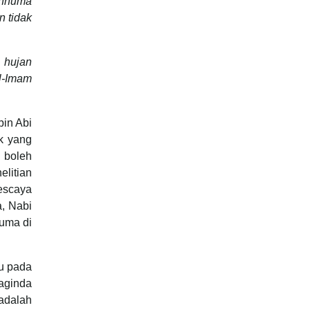
Anhuma
 tidak
g hujan
l-Imam
bin Abi
ak yang
n boleh
elitian
nescaya
, Nabi
uma di
ku pada
aginda
adalah