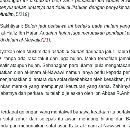
andangan ini dikuatkan oleh zahir perkataan Ibn Abbas R.
yusahkan umatnya dan tidak di’illahkan dengan penyakit dan
Muslim
, 5/219]
-Sakhtiyani:
Boleh jadi peristiwa ini berlaku pada malam yan
 al-Hafiz Ibn Hajar:
Andaian hujan juga merupakan pendapat a
(di dalam al-Muwatta’)
[1]
.
iwayatkan oleh Muslim dan
ashab al-Sunan
daripada jalur Habib 
z: tanpa ada rasa takut dan juga hujan. Maka ternafilah jam
usafir ataupun hujan. Sebahagian para ulama’ pula mengataka
kuatkan oleh al-Imam al-Nawawi namun ianya perlu kepada pen
menjamakkan di antara dua solat disebabkan oleh kesakitan, 
inkan mereka yang mempunyai keuzuran yang sama. Zahirnya
atnya dan perkara itu telah dijelaskan oleh Ibn Abbas R.Anh
, terdapat golongan yang mentakwil bahawa keadaan itu berla
solat zohor dan selepas itu awan mendung hilang dan B
nda pun menunaikan solat asar. Kata al-Imam al-Nawawi, ini 