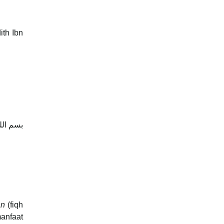
ith Ibn
بسم الل
an
(fiqh
manfaat