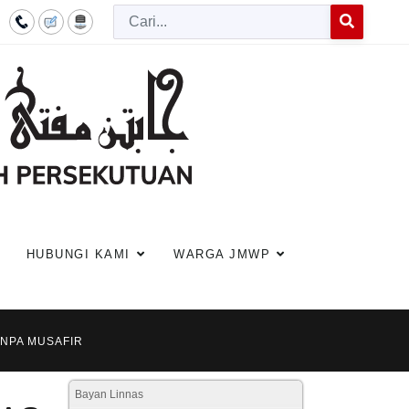
Cari
Type 2 or more c
HUBUNGI KAMI
WARGA JMWP
ANPA MUSAFIR
Bayan Linnas