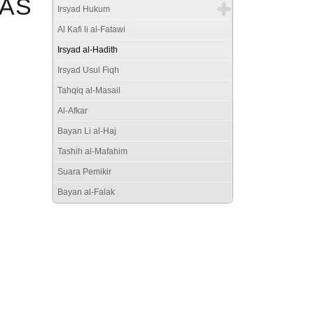
BAS
Irsyad Hukum
Al Kafi li al-Fatawi
Irsyad al-Hadith
Irsyad Usul Fiqh
Tahqiq al-Masail
Al-Afkar
Bayan Li al-Haj
Tashih al-Mafahim
Suara Pemikir
Bayan al-Falak