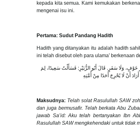
kepada kita semua. Kami kemukakan berkenaa
mengenai isu ini.
Pertama: Sudut Pandang Hadith
Hadith yang ditanyakan itu adalah hadith sah
ini telah disebut oleh para ulama’ berkenaan
خَوْفٍ، وَلَا سَفَرٍ. قَالَ أَبُو الزُّبَيْرِ: فَسَأَلْتُ سَعِيدًا، لِمَ
Maksudnya:
Telah solat Rasulullah SAW zoh
dan juga bermusafir. Telah berkata Abu Zuba
jawab Sa’id: Aku telah bertanyakan Ibn A
Rasulullah SAW mengkehendaki untuk tidak 