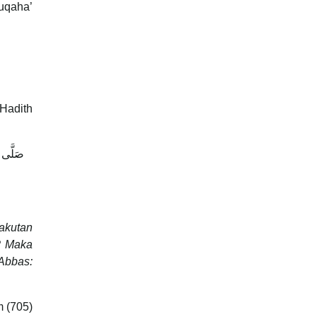
uqaha’
 Hadith
صَلَّى ر
takutan
u? Maka
Abbas:
 (705)