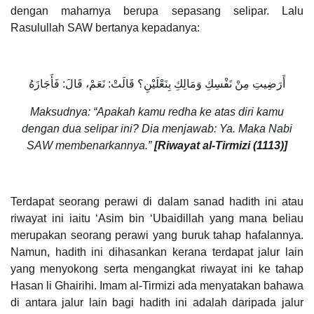
dengan maharnya berupa sepasang selipar. Lalu
Rasulullah SAW bertanya kepadanya:
أَرَضِيتِ مِنْ نَفْسِكِ وَمَالِكِ بِنَعْلَيْنِ؟ قَالَتْ: نَعَمْ، قَالَ: فَأَجَازَهُ
Maksudnya: “Apakah kamu redha ke atas diri kamu
dengan dua selipar ini? Dia menjawab: Ya. Maka Nabi
SAW membenarkannya.”
[Riwayat al-Tirmizi (
11
13)]
Terdapat seorang perawi di dalam sanad hadith ini atau
riwayat ini iaitu ‘Asim bin ‘Ubaidillah yang mana beliau
merupakan seorang perawi yang buruk tahap hafalannya.
Namun, hadith ini dihasankan kerana terdapat jalur lain
yang menyokong serta mengangkat riwayat ini ke tahap
Hasan li Ghairihi. Imam al-Tirmizi ada menyatakan bahawa
di antara jalur lain bagi hadith ini adalah daripada jalur