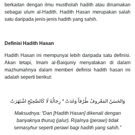
berkaitan dengan ilmu mustholah hadith atau dinamakan
sebagai ulum al-Hadith. Hadith Hasan merupakan salah
satu daripada jenis-jenis hadith yang sahih.
Definisi Hadith Hasan
Hadith Hasan ini mempunyai lebih daripada satu definisi.
Akan tetapi, Imam al-Baiquniy menyatakan di dalam
mazhumahnya dalam memberi definisi hadith hasan ini
adalah seperti berikut:
وَالحَسَنُ المَعْروفُ طُرُقاً وَغَدَتْ * رِجَالُهُ لَا كَالصَّحِيْحِ اشْتَهَرَتْ
Maksudnya: “Dan [Hadith Hasan] dikenali dengan
banyaknya thuruq (jalur). Rijalnya (perawi) tidak
semasyhur seperti perawi bagi hadith yang sahih.”