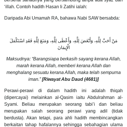
‘illah. Contoh hadith Hasan li Zatihi ialah:
Daripada Abi Umamah RA, bahawa Nabi SAW bersabda:
مَنْ أَحَبَّ لِلَّهِ، وَأَبْغَضَ لِلَّهِ، وَأَعْطَى لِلَّهِ، وَمَنَعَ لِلَّهِ فَقَدِ اسْتَكْمَلَ
الْإِيمَانَ
Maksudnya: “Barangsiapa berkasih sayang kerana Allah,
marah kerana Allah, memberi kerana Allah dan
menghalang sesuatu kerana Allah, maka telah sempurna
iman.”
[Riwayat Abu Daud (
4681)]
Perawi-perawi di dalam hadith ini adalah thiqah
(dipercayai) melainkan al-Qasim iaitu Abdulrahman al-
Syami. Beliau merupakan seorang tabi’i dan beliau
merupakan salah seorang perawi yang adil (tidak
berdusta). Akan tetapi, para ahli hadith membincangkan
berkaitan tahap hafalannya sehingga sebahagian ulama