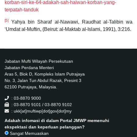
korban-siri-ke-64-adakah-sah-haiwan-korban-yang-
terpatah-tanduk
[5]
Yahya bin Sharaf al-Nawawi, Raudhat al-Talibin wa
‘Umdat al-Muftin, (Beirut: al-Maktab al-Islami, 1991), 3:216.
Jabatan Mufti Wilayah Persekutuan
Jabatan Perdana Menteri
Aras 5, Blok D, Kompleks Islam Putrajaya
No. 3, Jalan Tun Abdul Razak, Presint 3
62100 Putrajaya, Malaysia.
: 03-8870 9000
: 03-8870 9101 / 03-8870 9102
: ukk[at]muftiwp[dot]gov[dot]my
Adakah infomasi di dalam Portal JMWP memenuhi
ekspektasi dan keperluan pelanggan?
Sangat Memuaskan