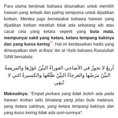
Para ulama berijmak bahawa disunatkan untuk memilih
haiwan yang terbaik dan paling sempurna untuk dijadikan
korban. Mereka juga bersepakat bahawa haiwan yang
dijadikan korban mestilah tidak ada sebarang aib atau
cacat cela yang ketara seperti yang
buta mata,
mempunyai sakit yang ketara, ketara tempang kakinya
[1]
dan yang kurus kering
. Hal ini berdasarkan hadis yang
diriwayatkan oleh al-Bara’ ibn al-‘Azib bahawa Rasulullah
SAW bersabda:
أربعٌ لا تجوزُ في الأضاحي العوراءُ البيِّنُ عَوَرُها والمريضةُ
البيِّنُ مرَضُها والعرجاءُ البيِّنُ ظَلَعُها والكسيرةُ التي لا
تُنقِي
Maksudnya:
“Empat perkara yang tidak boleh ada pada
haiwan korban iaitu binatang yang jelas buta matanya,
yang ketara sakitnya, yang ketara tempang kakinya dan
yang kurus kering tidak ada sum-sumnya”.