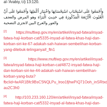
al-‘Arabiy, t.t) 13:120.
‌وَأَجْمَعُوا عَلَى اسْتِحْبَابِ اسْتِحْسَانِهَا وَاخْتِيَارِ أَكْمَلِهَا ‌وَأَجْمَعُوا عَلَى أَنَّ
الْعُيُوبَ الْأَرْبَعَةَ الْمَذْكُورَةَ فِي حَدِيثِ الْبَرَاءِ وهو المرض والعجف
والعور والعرج البين لاتجزى التضحية
[2]
https://muftiwp.gov.my/en/artikel/irsyad-fatwa/irsyad-
fatwa-haji-korban-cat/5335-irsyad-al-fatwa-khas-haji-dan-
korban-siri-ke-67-adakah-sah-haiwan-sembelihan-korban-
yang-ditebuk-telinganya#_ftn1
[3]
https://www.muftiwp.gov.my/en/artikel/irsyad-
fatwa/irsyad-fatwa-haji-korban-cat/4872-irsyad-fatwa-haji-
dan-korban-siri-ke-44-adakah-sah-haiwan-sembelihan-
korban-yang-buta?
fbclid=IwAR1Bfc9BsC5NQLPu_Iroo1fjhwPiQ71Ooh_inSRtx
au2C3h0
[4]
http://103.233.160.120/en/artikel/irsyad-fatwa/irsyad-
fatwa-haji-korban-cat/5332-irsyad-al-fatwa-khas-haji-dan-