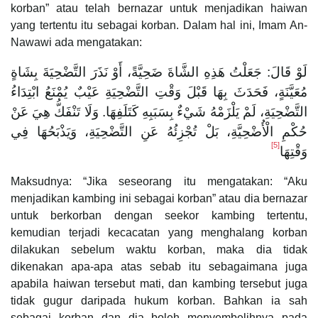
korban” atau telah bernazar untuk menjadikan haiwan
yang tertentu itu sebagai korban. Dalam hal ini, Imam An-
Nawawi ada mengatakan:
لَوْ قَالَ: جَعَلْتُ هَذِهِ الشَّاةَ ضَحِيَّةً، أَوْ نَذَرَ التَّضْحِيَةَ بِشَاةٍ
مُعَيَّنَةٍ، فَحَدَثَ بِهَا قَبْلَ وَقْتِ التَّضْحِيَةِ عَيْبٌ يُمْنَعُ ابْتِدَاءُ
التَّضْحِيَةِ، لَمْ يَلْزَمْهُ شَيْءٌ بِسَبَبِهِ كَتَلَفِهَا. وَلَا تَنْفَكُّ هِيَ عَنْ
حُكْمِ الْأُضْحِيَّةِ، بَلْ تُجْزِئُهُ عَنِ التَّضْحِيَةِ، وَيَذْبَحُهَا فِي
[5]
وَقْتِهَا
Maksudnya: “Jika seseorang itu mengatakan: “Aku
menjadikan kambing ini sebagai korban” atau dia bernazar
untuk berkorban dengan seekor kambing tertentu,
kemudian terjadi kecacatan yang menghalang korban
dilakukan sebelum waktu korban, maka dia tidak
dikenakan apa-apa atas sebab itu sebagaimana juga
apabila haiwan tersebut mati, dan kambing tersebut juga
tidak gugur daripada hukum korban. Bahkan ia sah
sebagai korban dan dia boleh menyembelihnya pada