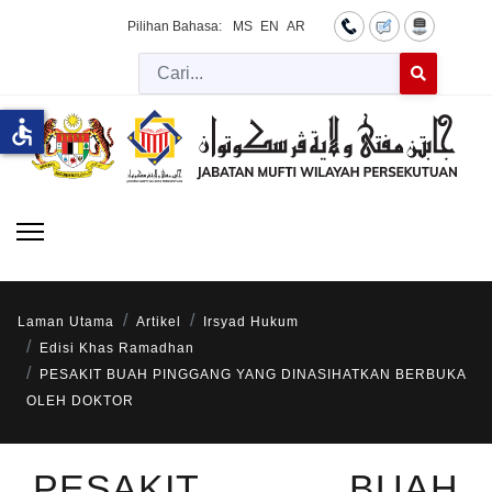
Pilihan Bahasa:
MS
EN
AR
Cari
Type 2 or more 
accessible
Laman Utama
Artikel
Irsyad Hukum
Edisi Khas Ramadhan
PESAKIT BUAH PINGGANG YANG DINASIHATKAN BERBUKA
OLEH DOKTOR
PESAKIT BUAH