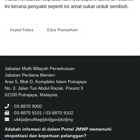
Ini kerana penyakit seperti ini amat sukar untuk sembuh.
Irsyad Fatwa
Edisi Ramadhan
Jabatan Mufti Wilayah Persekutuan
Jabatan Perdana Menteri
Aras 5, Blok D, Kompleks Islam Putrajaya
No. 3, Jalan Tun Abdul Razak, Presint 3
62100 Putrajaya, Malaysia.
: 03-8870 9000
: 03-8870 9101 / 03-8870 9102
: ukk[at]muftiwp[dot]gov[dot]my
Adakah infomasi di dalam Portal JMWP memenuhi
ekspektasi dan keperluan pelanggan?