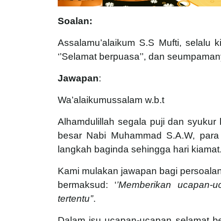
Soalan:
Assalamu’alaikum S.S Mufti, selalu
‘’Selamat berpuasa’’, dan seumpamany
Jawapan
:
Wa’alaikumussalam w.b.t
Alhamdulillah segala puji dan syuku
besar Nabi Muhammad S.A.W, para is
langkah baginda sehingga hari kiamat
Kami mulakan jawapan bagi persoalan d
bermaksud: ‘
’Memberikan ucapan-u
tertentu’’
.
Dalam isu ucapan-ucapan selamat ber