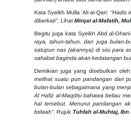
Kata Syeikh Mulla ‘Ali al-Qari:
‘’Hadis
diberkati’’
. Lihat
Mirqat al-Mafatih, Mul
Begitu juga kata Syeikh Abd al-Ghani
raya, tahun-tahun, dan juga bulan-
satupun nas (akannya) di sisi para
sahabat baginda akan kedatangan bu
Demikian juga yang disebutkan oleh 
melihat suatu pun pandangan dari p
bulan-bulan sebagaimana yang menjadi
Al Hafiz al-Maqdisi bahawa beliau me
hal tersebut. Menurut pandangan ak
bidaah’’
. Rujuk
Tuhfah al-Muhtaj, Ibn 