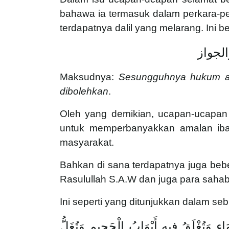
bahawa ia termasuk dalam perkara-p
terdapatnya dalil yang melarang. Ini
الجواز
Maksudnya:
Sesungguhnya hukum as
dibolehkan
.
Oleh yang demikian, ucapan-ucapan
untuk memperbanyakkan amalan iba
masyarakat.
Bahkan di sana terdapatnya juga beb
Rasulullah S.A.W dan juga para sahaba
Ini seperti yang ditunjukkan dalam s
ءِ وَتُغْلَقُ فِيهِ أَبْوَابُ الْجَحِيمِ وَتُغَلُّ