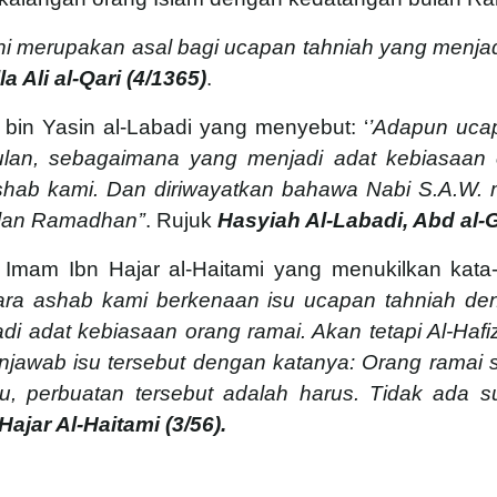
 ini merupakan asal bagi ucapan tahniah yang menj
la Ali al-Qari (4/1365)
.
 bin Yasin al-Labadi yang menyebut: ‘
’Adapun ucap
bulan, sebagaimana yang menjadi adat kebiasaan 
 ashab kami. Dan diriwayatkan bahawa Nabi S.A.W.
lan Ramadhan’’
. Rujuk
Hasyiah Al-Labadi, Abd al-G
Imam Ibn Hajar al-Haitami yang menukilkan kata-
ara ashab kami berkenaan isu ucapan tahniah deng
 adat kebiasaan orang ramai. Akan tetapi Al-Hafiz
njawab isu tersebut dengan katanya: Orang ramai 
u, perbuatan tersebut adalah harus. Tidak ada 
Hajar Al-Haitami (3/56).