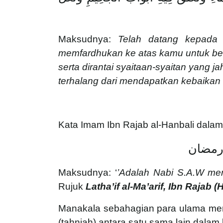
Maksudnya:
Telah datang kepada 
memfardhukan ke atas kamu untuk berpu
serta dirantai syaitaan-syaitan yang j
terhalang dari mendapatkan kebaikan m
Kata Imam Ibn Rajab al-Hanbali dalam u
 رمضان
Maksudnya: ‘
’Adalah Nabi S.A.W me
Rujuk
Latha’if al-Ma’arif, Ibn Rajab (
Manakala sebahagian para ulama men
(tahniah) antara satu sama lain dal