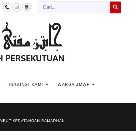
Cari
Type 2 or more c
HUBUNGI KAMI
WARGA JMWP
YAMBUT KEDATANGAN RAMADHAN