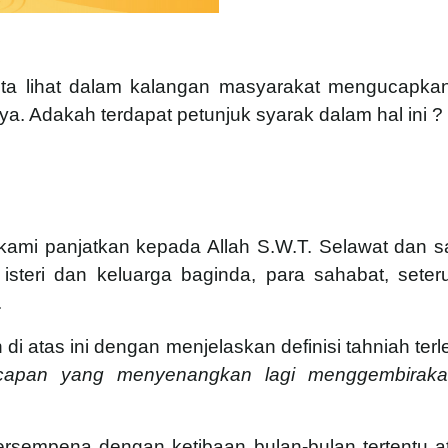
 kita lihat dalam kalangan masyarakat mengucapka
a. Adakah terdapat petunjuk syarak dalam hal ini ?
r kami panjatkan kepada Allah S.W.T. Selawat dan 
teri dan keluarga baginda, para sahabat, seter
.
i atas ini dengan menjelaskan definisi tahniah terl
capan yang menyenangkan lagi menggembiraka
sempena dengan ketibaan bulan-bulan tertentu atau