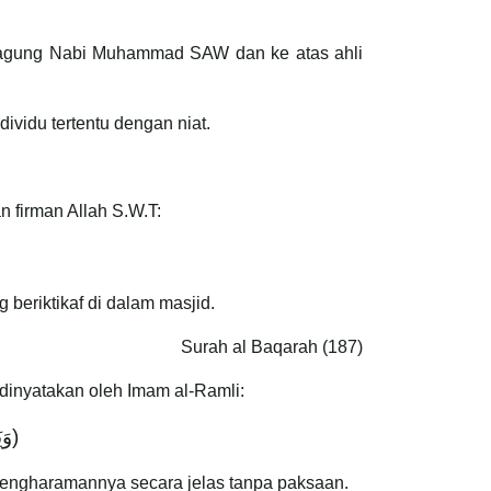
teragung Nabi Muhammad SAW dan ke atas ahli
ividu tertentu dengan niat.
n firman Allah S.W.T:
beriktikaf di dalam masjid.
Surah al Baqarah (187)
 dinyatakan oleh Imam al-Ramli:
وَيَ
 pengharamannya secara jelas tanpa paksaan.