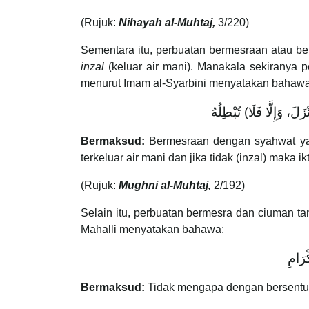
(Rujuk:
Nihayah al-Muhtaj,
3/220)
Sementara itu, perbuatan bermesraan atau be
inzal
(keluar air mani). Manakala sekiranya
menurut Imam al-Syarbini menyatakan bahawa
‌ (، وَإِلَّا فَلَا) تُبْطِلُهُ
Bermaksud:
Bermesraan dengan syahwat yan
terkeluar air mani dan jika tidak (inzal) maka ikt
(Rujuk:
Mughni al-Muhtaj,
2/192)
Selain itu, perbuatan bermesra dan ciuman ta
Mahalli menyatakan bahawa:
ْرَامِ
Bermaksud:
Tidak mengapa dengan bersentuh