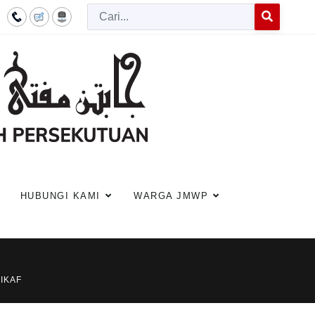
Cari
Type 2 or more c
HUBUNGI KAMI
WARGA JMWP
IKAF