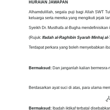
HURAIAN JAWAPAN
Alhamdulillah, segala puji bagi Allah SWT 
keluarga serta mereka yang mengikuti jejak l
Syeikh Dr. Musthafa al-Bugha mendefinisikan ik
(Rujuk:
Ifadah al-Raghibin Syarah Minhaj al-
Terdapat perkara yang boleh menyebabkan ibadah
Bermaksud:
Dan janganlah kalian bermesra-me
Berdasarkan ayat suci di atas, para ulama me
(رٍ
Bermaksud:
Ibadah iktikaf terbatal disebab