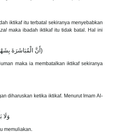
h iktikaf itu terbatal sekiranya menyebabkan
nzal
maka ibadah iktikaf itu tidak batal. Hal ini
أَنَّ ‌الْمُبَاشَرَةَ ‌بِشَهْوَة
uman maka ia membatalkan iktikaf sekiranya
n diharuskan ketika iktikaf. Menurut Imam Al-
وَلَا ب
au memuliakan.