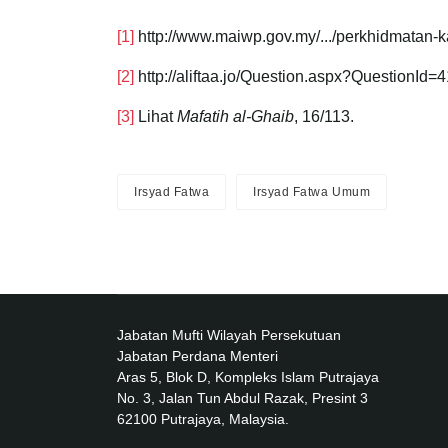
[1]
http://www.maiwp.gov.my/.../perkhidmatan-ka
[2]
http://aliftaa.jo/Question.aspx?QuestionId=
[3]
Lihat
Mafatih al-Ghaib
, 16/113.
Irsyad Fatwa
Irsyad Fatwa Umum
Jabatan Mufti Wilayah Persekutuan
Jabatan Perdana Menteri
Aras 5, Blok D, Kompleks Islam Putrajaya
No. 3, Jalan Tun Abdul Razak, Presint 3
62100 Putrajaya, Malaysia.