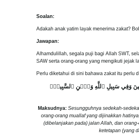
Soalan:
Adakah anak yatim layak menerima zakat? Bol
Jawapan:
Alhamdulillah, segala puji bagi Allah SWT, 
SAW serta orang-orang yang mengikuti jejak 
Perlu diketahui di sini bahawa zakat itu perlu
رِمِينَ وَفِي سَبِيلِ ٱللَّهِ وَٱبۡنِ ٱلسَّبِيلِۖ
Maksudnya:
Sesungguhnya sedekah-sedekah (
orang-orang muallaf yang dijinakkan hatin
(dibelanjakan pada) jalan Allah, dan orang
ketetapan (yang d