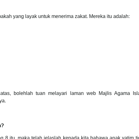
apakah yang layak untuk menerima zakat. Mereka itu adalah:
 atas, bolehlah tuan melayari laman web Majlis Agama I
ya.
m?
ng 8 itu, maka telah jelaslah kepada kita bahawa anak yatim 