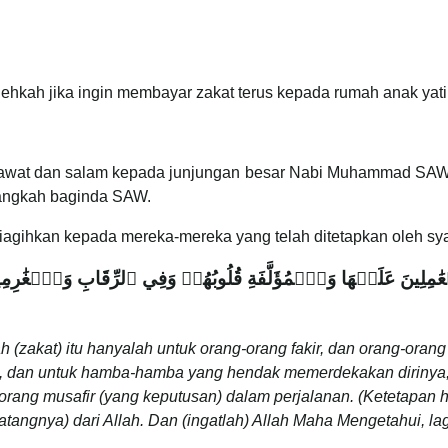
ehkah jika ingin membayar zakat terus kepada rumah anak yat
selawat dan salam kepada junjungan besar Nabi Muhammad SAW
langkah baginda SAW.
 diagihkan kepada mereka-mereka yang telah ditetapkan oleh sya
ۡعَٰمِلِينَ عَلَيۡهَا وَٱلۡمُؤَلَّفَةِ قُلُوبُهُمۡ وَفِي ٱلرِّقَابِ وَٱلۡغَٰ
zakat) itu hanyalah untuk orang-orang fakir, dan orang-orang
ya, dan untuk hamba-hamba yang hendak memerdekakan dirinya,
-orang musafir (yang keputusan) dalam perjalanan. (Ketetapan 
atangnya) dari Allah. Dan (ingatlah) Allah Maha Mengetahui, la