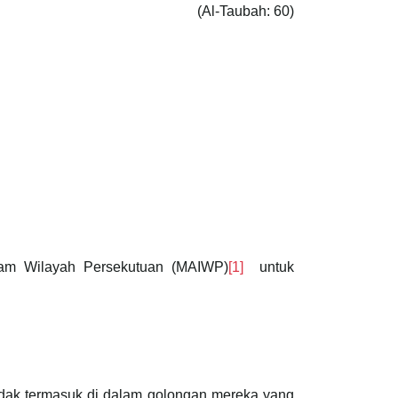
(Al-Taubah: 60)
slam Wilayah Persekutuan (MAIWP)
[1]
untuk
tidak termasuk di dalam golongan mereka yang