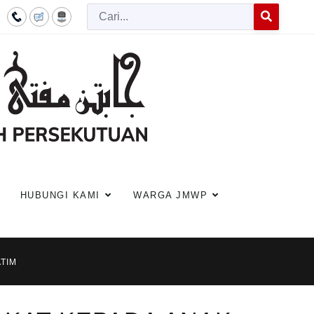
Cari
Type 2 or more c
HUBUNGI KAMI
WARGA JMWP
TIM