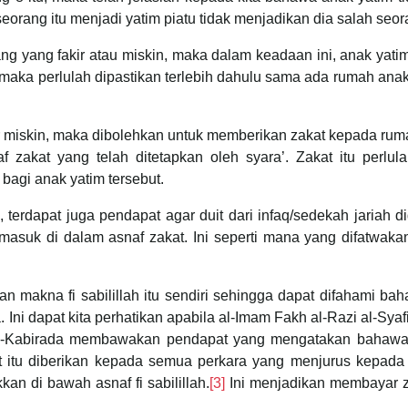
eorang itu menjadi yatim piatu tidak menjadikan dia salah seo
ng yang fakir atau miskin, maka dalam keadaan ini, anak yati
 maka perlulah dipastikan terlebih dahulu sama ada rumah ana
 miskin, maka dibolehkan untuk memberikan zakat kepada ruma
 zakat yang telah ditetapkan oleh syara’. Zakat itu perlu
 bagi anak yatim tersebut.
erdapat juga pendapat agar duit dari infaq/sedekah jariah d
asuk di dalam asnaf zakat. Ini seperti mana yang difatwakan
makna fi sabilillah itu sendiri sehingga dapat difahami bah
ni dapat kita perhatikan apabila al-Imam Fakh al-Razi al-Syafi
r al-Kabirada membawakan pendapat yang mengatakan bahawa
 itu diberikan kepada semua perkara yang menjurus kepada 
n di bawah asnaf fi sabilillah.
[3]
Ini menjadikan membayar 