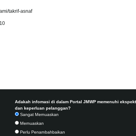
mi/takrif-asnaf
410
Adakah infomasi di dalam Portal JMWP memenuhi ekspekt
dan keperluan pelanggan?
Sangat Memuaskan
Memuaskan
Perlu Penambahbaikan