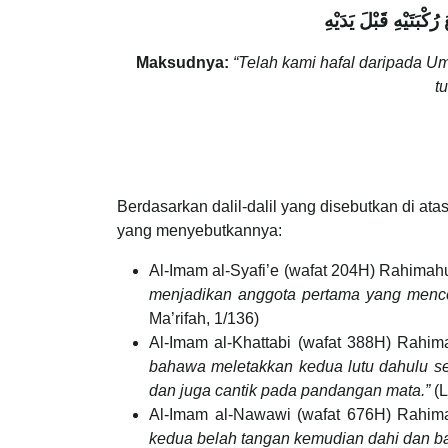
كْبَتَيْهِ قَبْلَ يَدَيْهِ
Maksudnya:
“Telah kami hafal daripada Um
t
Berdasarkan dalil-dalil yang disebutkan di at
yang menyebutkannya:
Al-Imam al-Syafi’e (wafat 204H) Rahimahu
menjadikan anggota pertama yang menc
Ma’rifah, 1/136)
Al-Imam al-Khattabi (wafat 388H) Rahima
bahawa meletakkan kedua lutu dahulu se
dan juga cantik pada pandangan mata.”
(L
Al-Imam al-Nawawi (wafat 676H) Rahim
kedua belah tangan kemudian dahi dan b