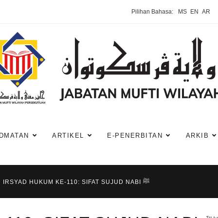
Pilihan Bahasa:
MS
EN
AR
DMATAN
ARTIKEL
E-PENERBITAN
ARKIB
IRSYAD HUKUM KE-110: SIFAT SUJUD NABI ﷺ