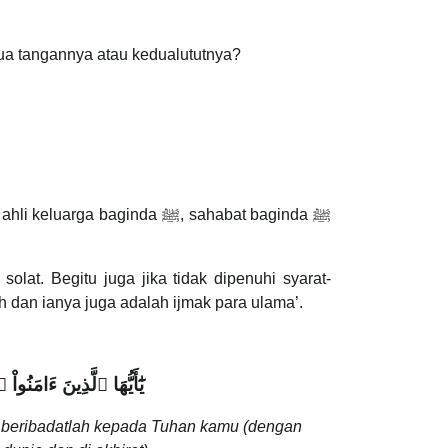
jud ketika solat? Adakah Baginda ﷺ mendahulukan kedua tangannya atau kedualututnya?
lat. Begitu juga jika tidak dipenuhi syarat-
h dan ianya juga adalah ijmak para ulama’.
يَٰٓأَيُّهَا ٱلَّذِينَ ءَ
n beribadatlah kepada Tuhan kamu (dengan