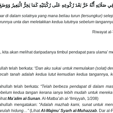
َلَاتِهِ أَنَّهُ خَرَّ بَعْدَ رُكُوعِهِ عَلَى رُكْبَتَيْهِ كَمَا يَخِرُّ الْبَعِيرُ وَوَضَعَ رُ
ar di dalam solatnya yang mana beliau turun (tersungkur) selep
urunnya unta dan meletakkan kedua lututnya sebelum tangannya
Riwayat al
as, kita akan melihat daripadanya timbul pendapat para ulama’ 
llah telah berkata:
“Dan aku sukai untuk memulakan (solat) de
ecah tanah adalah kedua lutut kemudian kedua tangannya,
hullah telah berkata:
“Telah berbeza pendapat di dalam mas
belum kedua tangan kerana ianya lebih mudah untuk mereka 
ihat
Ma’alim al-Sunan
. Al-Matba’ah al-‘Ilmiyyah, 1/208)
ahullah mengatakan:
“Adalah mazhab kami, sunat untuk mend
arulah hidung…”
(Lihat
Al-Majmu’ Syarh al-Muhazzab
. Dar al-