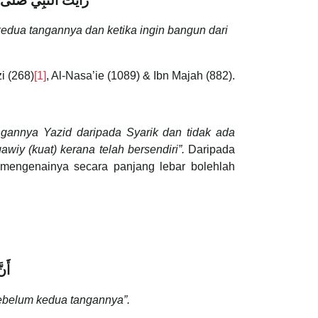
رَأَيْتُ النَّبِيَّ صلى ا
edua tangannya dan ketika ingin bangun dari
i (268)
[1]
, Al-Nasa’ie (1089) & Ibn Majah (882).
ngannya Yazid daripada Syarik dan tidak ada
wiy (kuat) kerana telah bersendiri”.
Daripada
 mengenainya secara panjang lebar bolehlah
أَنّ
ebelum kedua tangannya”.