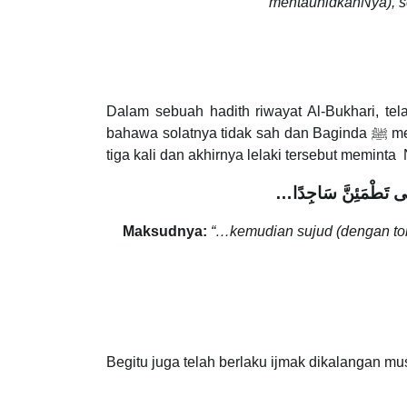
mentauhidkanNya), se
Dalam sebuah hadith riwayat Al-Bukhari, tel
bahawa solatnya tidak sah dan Baginda ﷺ menyuruh lelaki tersebut untuk mengulangi solatnya. Ianya berlarutan sehingga Nabi ﷺ menegurnya sebanyak
…َى تَطْمَئِنَّ سَاجِدًا
Maksudnya:
“…kemudian sujud (dengan tom
Begitu juga telah berlaku ijmak dikalangan mu