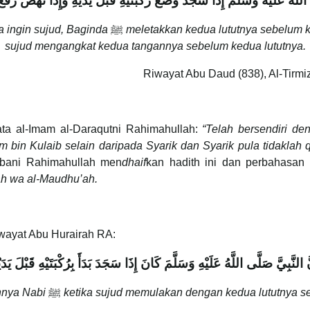
لله عليه وسلم إِذَا سَجَدَ وَضَعَ رُكْبَتَيْهِ قَبْلَ يَدَيْهِ وَإِذَا نَهَضَ رَفَعَ يَدَ
a ingin sujud, Baginda
ﷺ
meletakkan kedua lututnya sebelum k
sujud mengangkat kedua tangannya sebelum kedua lututnya.
Riwayat Abu Daud (838), Al-Tirmiz
ata al-Imam al-Daraqutni Rahimahullah:
“Telah bersendiri de
bin Kulaib selain daripada Syarik dan Syarik pula tidaklah qa
lbani Rahimahullah men
dhaif
kan hadith ini dan perbahasan
fah wa al-Maudhu’ah.
iwayat Abu Hurairah RA:
َ النَّبِيَّ صَلَّى اللَّهُ عَلَيْهِ وَسَلَّمَ كَانَ إِذَا سَجَدَ بَدَأَ بِرُكْبَتَيْهِ قَبْلَ يَدَي
hnya Nabi
ﷺ
ketika sujud memulakan dengan kedua lututnya s