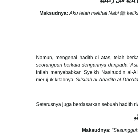
يْهِ قَبْلَ رُكْبَتَيْهِ
Maksudnya:
Aku telah melihat Nabi
ﷺ
ketik
Namun, mengenai hadith di atas, telah berk
seorangpun berkata dengannya daripada ‘Asim 
inilah menyebabkan Syeikh Nasiruddin al-A
merujuk kitabnya,
Silsilah al-Ahadith al-Dho’i
Seterusnya juga berdasarkan sebuah hadith r
ْهِ
Maksudnya:
“Sesunggu