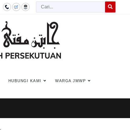
Cari
Type 2 or more c
HUBUNGI KAMI
WARGA JMWP