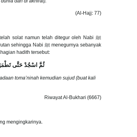
unia dan di akhirat).
(Al-Hajj: 77)
lah solat namun telah ditegur oleh Nabi ﷺ
bi ﷺ untuk mengajarnya solat. Sabda Nabi ﷺ di dalam sebahagian hadith tersebut:
ثُمَّ اسْجُدْ حَتَّى تَطْمَئِ
daan toma’ninah kemudian sujud (buat kali
Riwayat Al-Bukhari (6667)
yang mengingkarinya.