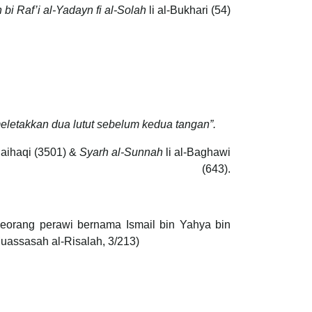
 bi Raf’i al-Yadayn fi al-Solah
li al-Bukhari (54)
letakkan dua lutut sebelum kedua tangan”.
Baihaqi (3501) &
Syarh al-Sunnah
li al-Baghawi
(643).
 seorang perawi bernama Ismail bin Yahya bin
Muassasah al-Risalah, 3/213)