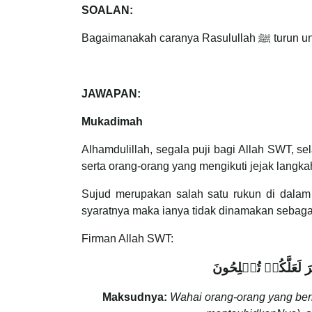
SOALAN:
JAWAPAN:
Mukadimah
Alhamdulillah, segala puji bagi Allah SWT, selawat dan salam k
Sujud merupakan salah satu rukun di dalam s
syaratnya maka ianya tidak dinamakan sebagai 
Firman Allah SWT:
 لَعَلَّكُمۡ تُفۡلِحُونَ
Maksudnya:
Wahai orang-orang yang ber