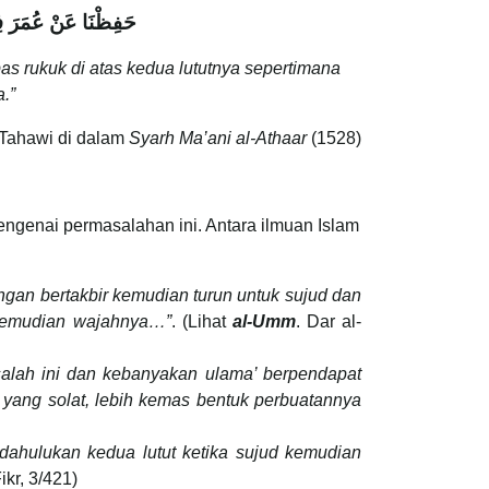
حَفِظْنَا عَنْ عُمَرَ فِي ص
as rukuk di atas kedua lututnya sepertimana
.”
-Tahawi di dalam
Syarh Ma’ani al-Athaar
(1528)
mengenai permasalahan ini. Antara ilmuan Islam
ngan bertakbir kemudian turun untuk sujud dan
 kemudian wajahnya…”
. (Lihat
al-Umm
. Dar al-
alah ini dan kebanyakan ulama’ berpendapat
yang solat, lebih kemas bentuk perbuatannya
ahulukan kedua lutut ketika sujud kemudian
Fikr, 3/421)