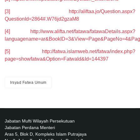
[3]
http://aliftaa.jo/Question.aspx?
QuestionId=2864#.W76jd2gzaM8
[4]
http://www.alifta.net/fatawa/fatawaDetails.aspx?
languagename=ar&BookID=3&View=Page&PageNo=4&Pag
[5]
http://fatwa.islamweb.net/fatwa/index.php?
page=showfatwa&Option=FatwaId&Id=144397
Irsyad Fatwa Umum
Jabatan Mufti Wilayah Persekutuan
Jabatan Perdana Menteri
Aras 5, Blok D, Kompleks Islam Putrajaya