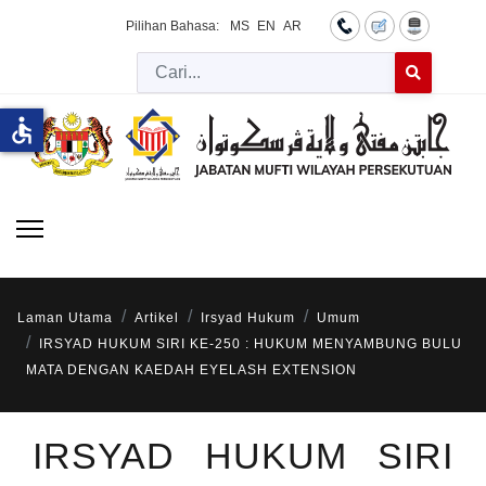
Pilihan Bahasa:
MS
EN
AR
Cari
Type 2 or more 
accessible
Laman Utama
Artikel
Irsyad Hukum
Umum
IRSYAD HUKUM SIRI KE-250 : HUKUM MENYAMBUNG BULU
MATA DENGAN KAEDAH EYELASH EXTENSION
IRSYAD HUKUM SIRI