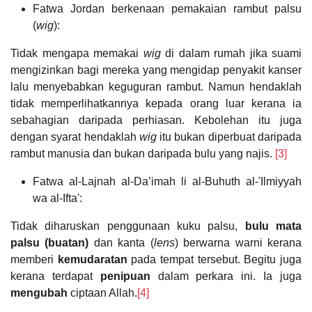
Fatwa Jordan berkenaan pemakaian rambut palsu
(
wig
):
Tidak mengapa memakai
wig
di dalam rumah jika suami
mengizinkan bagi mereka yang mengidap penyakit kanser
lalu menyebabkan keguguran rambut. Namun hendaklah
tidak memperlihatkannya kepada orang luar kerana ia
sebahagian daripada perhiasan. Kebolehan itu juga
dengan syarat hendaklah
wig
itu bukan diperbuat daripada
rambut manusia dan bukan daripada bulu yang najis.
[3]
Fatwa al-Lajnah al-Da’imah li al-Buhuth al-'Ilmiyyah
wa al-Ifta':
Tidak diharuskan penggunaan kuku palsu,
bulu mata
palsu (buatan)
dan kanta (
lens
) berwarna warni kerana
memberi
kemudaratan
pada tempat tersebut. Begitu juga
kerana terdapat
penipuan
dalam perkara ini. Ia juga
mengubah
ciptaan Allah.
[4]