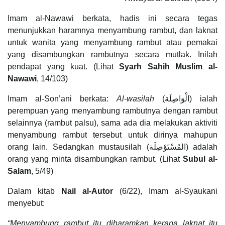
Imam al-Nawawi berkata, hadis ini secara tegas
menunjukkan haramnya menyambung rambut, dan laknat
untuk wanita yang menyambung rambut atau pemakai
yang disambungkan rambutnya secara mutlak. Inilah
pendapat yang kuat. (Lihat
Syarh Sahih Muslim al-
Nawawi
, 14/103)
Imam al-Son’ani berkata:
A
l-wasilah
(الْوَاصِلَة) ialah
perempuan yang menyambung rambutnya dengan rambut
selainnya (rambut palsu), sama ada dia melakukan aktiviti
menyambung rambut tersebut untuk dirinya mahupun
orang lain. Sedangkan mustausilah (المُسْتَوْصِلَة) adalah
orang yang minta disambungkan rambut. (Lihat
Subul al-
Salam
, 5/49)
Dalam kitab
Nail al-Autor
(6/22), Imam al-Syaukani
menyebut:
“Menyambung rambut itu diharamkan kerana laknat itu