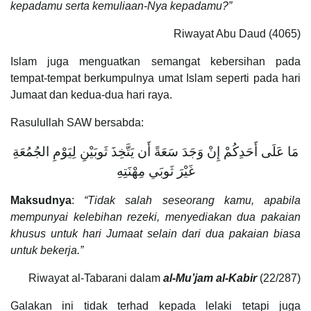
kepadamu serta kemuliaan-Nya kepadamu?”
Riwayat Abu Daud (4065)
Islam juga menguatkan semangat kebersihan pada
tempat-tempat berkumpulnya umat Islam seperti pada hari
Jumaat dan kedua-dua hari raya.
Rasulullah SAW bersabda:
مَا عَلَى أَحَدِكُمْ إِنْ وَجَدَ سَعَةً أَن يَتَّخِذَ ثَوبَيْنِ لِيَوْمِ الجُمُعَةِ
غَيْرَ ثَوبَي مِهْنَتِهِ
Maksudnya
:
“Tidak salah seseorang kamu, apabila
mempunyai kelebihan rezeki, menyediakan dua pakaian
khusus untuk hari Jumaat selain dari dua pakaian biasa
untuk bekerja.”
Riwayat al-Tabarani dalam
al-Mu’jam al-Kabir
(22/287)
Galakan ini tidak terhad kepada lelaki tetapi juga