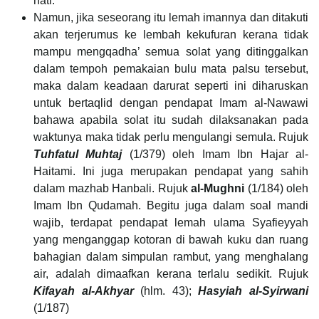
hati.
Namun, jika seseorang itu lemah imannya dan ditakuti
akan terjerumus ke lembah kekufuran kerana tidak
mampu mengqadha’ semua solat yang ditinggalkan
dalam tempoh pemakaian bulu mata palsu tersebut,
maka dalam keadaan darurat seperti ini diharuskan
untuk bertaqlid dengan pendapat Imam al-Nawawi
bahawa apabila solat itu sudah dilaksanakan pada
waktunya maka tidak perlu mengulangi semula. Rujuk
Tuhfatul Muhtaj
(1/379) oleh Imam Ibn Hajar al-
Haitami. Ini juga merupakan pendapat yang sahih
dalam mazhab Hanbali. Rujuk
al-Mughni
(1/184) oleh
Imam Ibn Qudamah. Begitu juga dalam soal mandi
wajib, terdapat pendapat lemah ulama Syafieyyah
yang menganggap kotoran di bawah kuku dan ruang
bahagian dalam simpulan rambut, yang menghalang
air, adalah dimaafkan kerana terlalu sedikit. Rujuk
Kifayah al-Akhyar
(hlm. 43);
Hasyiah al-Syirwani
(1/187)