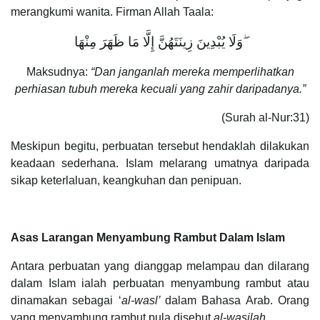
merangkumi wanita. Firman Allah Taala:
وَلَا يُبْدِينَ زِينَتَهُنَّ إِلَّا مَا ظَهَرَ مِنْهَا ۖ
Maksudnya:
“Dan janganlah mereka memperlihatkan
perhiasan tubuh mereka kecuali yang zahir daripadanya.”
(Surah al-Nur:31)
Meskipun begitu, perbuatan tersebut hendaklah dilakukan
keadaan sederhana. Islam melarang umatnya daripada
sikap keterlaluan, keangkuhan dan penipuan.
Asas Larangan Menyambung Rambut Dalam Islam
Antara perbuatan yang dianggap melampau dan dilarang
dalam Islam ialah perbuatan menyambung rambut atau
dinamakan sebagai ‘
al-wasl’
dalam Bahasa Arab. Orang
yang menyambung rambut pula disebut
al-wasilah.