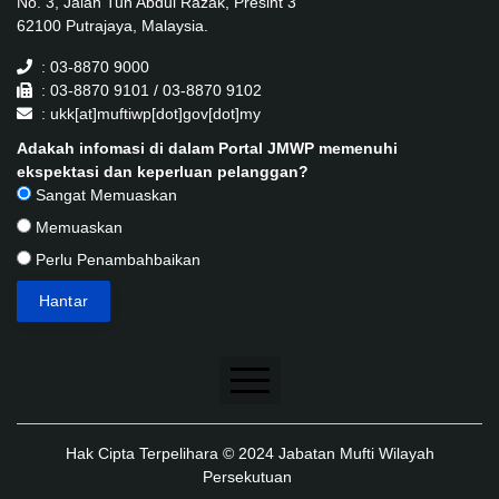
No. 3, Jalan Tun Abdul Razak, Presint 3
62100 Putrajaya, Malaysia.
: 03-8870 9000
: 03-8870 9101 / 03-8870 9102
: ukk[at]muftiwp[dot]gov[dot]my
Adakah infomasi di dalam Portal JMWP memenuhi
ekspektasi dan keperluan pelanggan?
Sangat Memuaskan
Memuaskan
Perlu Penambahbaikan
Penafian
Hak Cipta Terpelihara © 2024 Jabatan Mufti Wilayah
Dasar Keselamatan
Persekutuan