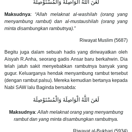
لَعَنَ اللَّهُ الْوَاصِلَةَ وَالْمُسْتَوْصِلَةَ
Maksudnya
:
“Allah melaknat al-washilah (orang yang
menyambung rambut) dan al-mustaushilah (orang yang
minta disambungkan rambutnya).”
Riwayat Muslim (5687)
Begitu juga dalam sebuah hadis yang diriwayatkan oleh
Aisyah R.Anha, seorang gadis Ansar baru berkahwin. Dia
telah jatuh sakit menyebabkan rambutnya banyak yang
gugur. Keluarganya hendak menyambung rambut tersebut
(dengan rambut palsu). Mereka kemudian bertanya kepada
Nabi SAW lalu Baginda bersabda:
لَعَنَ اللَّهُ الْوَاصِلَةَ وَالْمُسْتَوْصِلَةَ
Maksudnya
:
Allah melaknat orang yang menyambung
rambut dan yang minta disambungkan rambutnya.
Riwayat al-Bukhari (5934)