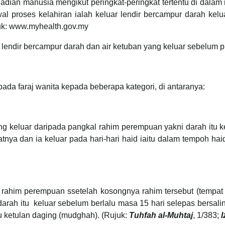
adian manusia mengikut peringkat-peringkat tertentu di dalam 
 proses kelahiran ialah keluar lendir bercampur darah keluar
uk: www.myhealth.gov.my
lendir bercampur darah dan air ketuban yang keluar sebelum pr
da faraj wanita kepada beberapa kategori, di antaranya:
ang keluar daripada pangkal rahim perempuan yakni darah itu k
ya dan ia keluar pada hari-hari haid iaitu dalam tempoh hai
a rahim perempuan ssetelah kosongnya rahim tersebut (tempat 
darah itu keluar sebelum berlalu masa 15 hari selepas bersali
au ketulan daging (mudghah). (Rujuk:
Tuhfah al-Muhtaj
, 1/383;
I