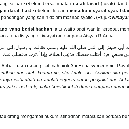
yang keluar sebelum bersalin ialah
darah fasad
(rosak) dan 
gan darah haid
sebelum itu dan
mencukupi syarat-syarat da
t pandangan yang sahih dalam mazhab syafie . (Rujuk:
Nihayah
ang yang beristihadhah
iaitu wajib bagi wanita tersebut me
asarkan hadis yang diriwayatkan daripada Aisyah R.Anha:
ي حبيش إلى النبي صلى الله عليه وسلم، فقالت: يا رسول، إني امرأة أست
ليس بحيضٍ، فإذا أقبَلَت حيضتُك فدَعِي الصلاة، وإذا أدبَرَت فاغسلي عنك 
.Anha: Telah datang Fatimah binti Abi Hubaisy menemui Rasulu
adhah dan oleh kerana itu, aku tidak suci. Adakah aku per
anya istihadhah itu adalah sejenis darah penyakit dan buk
utus yakni berhenti, maka bersihkanlah dirimu daripada dara
 atau orang mengambil hukum istihadhah melakukan perkara ber