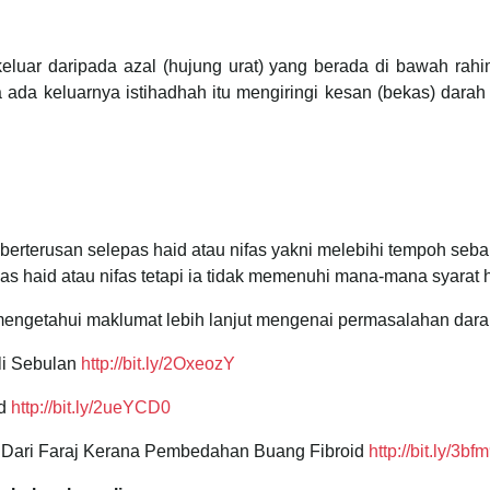
 keluar daripada azal (hujung urat) yang berada di bawah ra
da keluarnya istihadhah itu mengiringi kesan (bekas) darah h
berterusan selepas haid atau nifas yakni melebihi tempoh seba
as haid atau nifas tetapi ia tidak memenuhi mana-mana syarat 
k mengetahui maklumat lebih lanjut mengenai permasalahan dara
li Sebulan
http://bit.ly/2OxeozY
id
http://bit.ly/2ueYCD0
Dari Faraj Kerana Pembedahan Buang Fibroid
http://bit.ly/3b