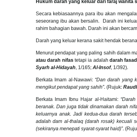
Hukum darah yang keluar dari faraj wanita 
Secara kebiasaannya para ibu akan mengalam
seseorang ibu akan bersalin. Darah ini kelua
rahim bahagian bawah. Darah ini akan bercamp
Darah yang keluar kerana sakit hendak beran
Menurut pendapat yang paling sahih dalam ma
atau darah nifas
tetapi ia adalah
darah fasa
Syarh al-Hidayah
, 1/165;
Al-Insof
, 1/392).
Berkata Imam al-Nawawi:
“Dan darah yang ke
mengikut pendapat yang sahih”
. (Rujuk:
Raudh
Berkata Imam Ibnu Hajar al-Haitami:
“Darah 
beranak. Dan juga tidak dinamakan darah nifa
keluarnya anak. Jadi kedua-dua darah terse
adalah dam al-thalaq (darah rosak) kecuali
(sekiranya menepati syarat-syarat haid)”
. (Ruj