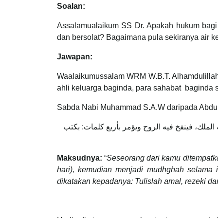
Soalan:
Assalamualaikum SS Dr. Apakah hukum bagi w
dan bersolat? Bagaimana pula sekiranya air k
Jawapan:
Waalaikumussalam WRM W.B.T. Alhamdulillah, 
ahli keluarga baginda, para sahabat baginda s
Sabda Nabi Muhammad S.A.W daripada Abdull
لملك، فينفخ فيه الروح ويؤمر بأربع كلمات: بكتب
Maksudnya:
“
Seseorang dari kamu ditempatka
hari), kemudian menjadi mudhghah selama it
dikatakan kepadanya: Tulislah amal, rezeki d