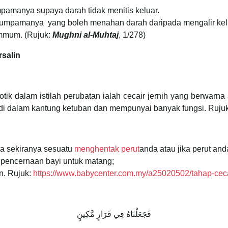
amanya supaya darah tidak menitis keluar.
seumpamanya yang boleh menahan darah daripada mengalir kel
mmum. (Rujuk:
Mughni al-Muhtaj
, 1/278)
salin
otik dalam istilah perubatan ialah cecair jernih yang berwarn
 di dalam kantung ketuban dan mempunyai banyak fungsi. Ruju
ra sekiranya sesuatu
menghentak perut
anda atau jika perut an
 pencernaan bayi untuk matang;
n. Rujuk:
https://www.babycenter.com.my/a25020502/tahap-cec
فَجَعَلْنَاهُ فِي قَرَارٍ مَّكِينٍ