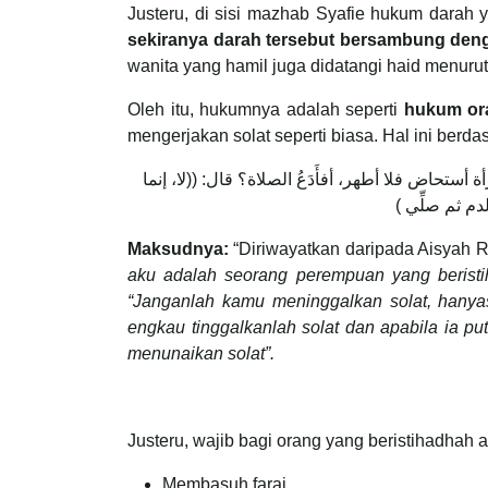
Justeru, di sisi mazhab Syafie hukum darah 
sekiranya darah tersebut bersambung den
wanita yang hamil juga didatangi haid menuru
Oleh itu, hukumnya adalah seperti
hukum or
mengerjakan solat seperti biasa. Hal ini berd
حاض فلا أطهر، أفأَدَعُ الصلاة؟ قال: ((لا، إنما
الدم ثم صلِّي
Maksudnya:
“Diriwayatkan daripada Aisyah R
aku adalah seorang perempuan yang beristih
“Janganlah kamu meninggalkan solat, hanyas
engkau tinggalkanlah solat dan apabila ia p
menunaikan solat”.
Justeru, wajib bagi orang yang beristihadhah
Membasuh faraj.