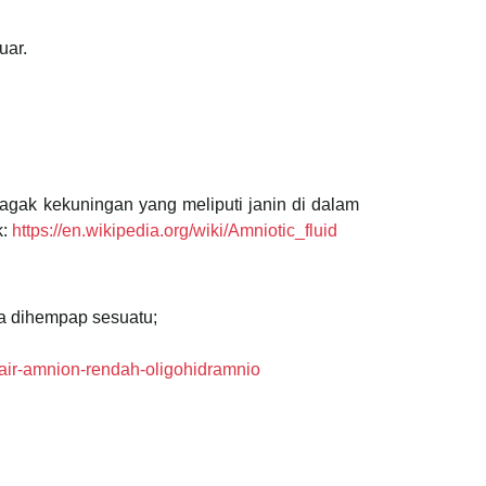
uar.
a agak kekuningan yang meliputi janin di dalam
k:
https://en.wikipedia.org/wiki/Amniotic_fluid
da dihempap sesuatu;
air-amnion-rendah-oligohidramnio