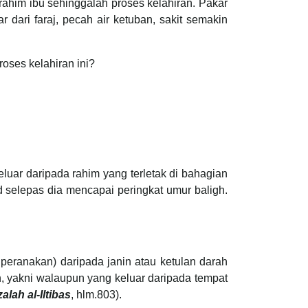
rahim ibu sehinggalah proses kelahiran. Pakar
 dari faraj, pecah air ketuban, sakit semakin
oses kelahiran ini?
eluar daripada rahim yang terletak di bahagian
d selepas dia mencapai peringkat umur baligh.
peranakan) daripada janin atau ketulan darah
n, yakni walaupun yang keluar daripada tempat
zalah al-Iltibas
, hlm.803).