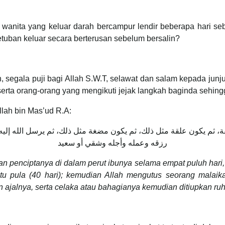
anita yang keluar darah bercampur lendir beberapa hari seb
etuban keluar secara berterusan sebelum bersalin?
segala puji bagi Allah S.W.T, selawat dan salam kepada jun
erta orang-orang yang mengikuti jejak langkah baginda sehingg
ah bin Mas’ud R.A:
، ثم يكون علقة مثل ذلك، ثم يكون مضغة مثل ذلك، ثم يرسل الله إليه ا
رزقه وعمله وأجله وشقي أو سعيد
n penciptanya di dalam perut ibunya selama empat puluh hari,
u pula (40 hari); kemudian Allah mengutus seorang malaikat 
an ajalnya, serta celaka atau bahagianya kemudian ditiupkan r