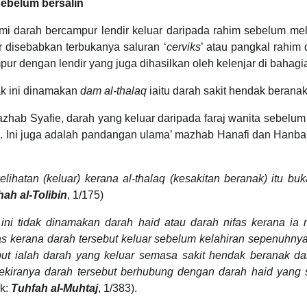
sebelum bersalin
i darah bercampur lendir keluar daripada rahim sebelum mel
r disebabkan terbukanya saluran ‘
cerviks
’ atau pangkal rahim
ur dengan lendir yang juga dihasilkan oleh kelenjar di bahagi
ak ini dinamakan
dam al-thalaq
iaitu darah sakit hendak beranak
zhab Syafie, darah yang keluar daripada faraj wanita sebelu
d
. Ini juga adalah pandangan ulama’ mazhab Hanafi dan Hanbal
lihatan (keluar) kerana al-thalaq (kesakitan beranak) itu b
ah al-Tolibin
, 1/175)
ini tidak dinamakan darah haid at
au darah nifas kerana ia
s kerana darah tersebut keluar sebelum kelahiran sepenuhnya
but ialah darah yang keluar semasa sakit hendak beranak d
 sekiranya darah tersebut berhubung dengan darah haid yan
uk:
Tuhfah al-Muhtaj
, 1/383).