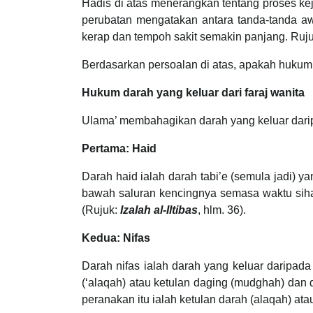
Hadis di atas menerangkan tentang proses kej
perubatan mengatakan antara tanda-tanda awal
kerap dan tempoh sakit semakin panjang. Ruj
Berdasarkan persoalan di atas, apakah hukum 
Hukum darah yang keluar dari faraj wanita
Ulama’ membahagikan darah yang keluar daripa
Pertama: Haid
Darah haid ialah darah tabi’e (semula jadi) y
bawah saluran kencingnya semasa waktu sihatn
(Rujuk:
Izalah al-Iltibas
, hlm. 36).
Kedua: Nifas
Darah nifas ialah darah yang keluar daripad
(‘alaqah) atau ketulan daging (mudghah) dan 
peranakan itu ialah ketulan darah (alaqah) at