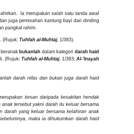
ahirkan. Ia merupakan salah satu tanda awal
 dan juga pemisahan kantung bayi dari dinding
an pangkal rahim.
. (Rujuk:
Tuhfah al-Muhtaj
, 1/383).
m beranak
bukanlah
dalam kategori
darah haid
i. (Rujuk:
Tuhfah al-Muhtaj
, 1/383;
Al-’Inayah
ukanlah darah nifas dan bukan juga darah haid
 merupakan kesan daripada kesakitan hendak
 anak tersebut yakni darah itu keluar bersama
an darah yang keluar bersama kelahiran anak
g sebelumnya, maka ia dihukumkan darah haid