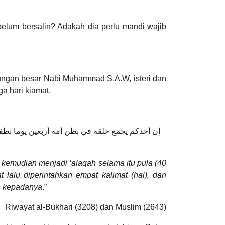
elum bersalin? Adakah dia perlu mandi wajib
jungan besar Nabi Muhammad S.A.W, isteri dan
a hari kiamat.
إن أحدكم يجمع خلقه في بطن أمه أربعين يوما نطفة
 kemudian menjadi ‘alaqah selama itu pula (40
lalu diperintahkan empat kalimat (hal), dan
uh kepadanya
.”
Riwayat al-Bukhari (3208) dan Muslim (2643)