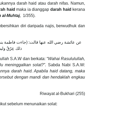
bukannya darah haid atau darah nifas. Namun,
rah haid
maka ia dianggap
darah haid
kerana
 al-Muhtaj
, 1/355).
mbersihkan diri daripada najis, berwudhuk dan
عن عائشة رضي الله عنها قالت: (جاءت فاطمة بنت أب
ذلك عِرْقٌ و )
llah S.A.W dan berkata: “
Wahai Rasululullah,
lu meninggalkan solat?”
. Sabda Nabi S.A.W:
annya darah haid. Apabila haid datang, maka
h tersebut dengan mandi dan hendaklah engkau
Riwayat al-Bukhari (255)
ikut sebelum menunaikan solat: