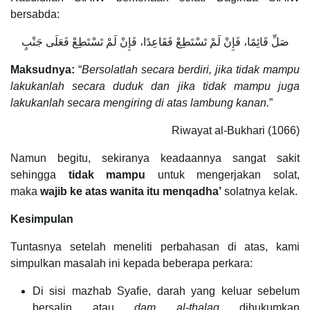
bersabda:
صَلِّ قَائِمًا، فَإِنْ لَمْ تَسْتَطِعْ فَقَاعِدًا، فَإِنْ لَمْ تَسْتَطِعْ فَعَلَى جَنْبٍ
Maksudnya:
“
Bersolatlah secara berdiri, jika tidak mampu
lakukanlah secara duduk dan jika tidak mampu juga
lakukanlah secara mengiring di atas lambung kanan.
”
Riwayat al-Bukhari (1066)
Namun begitu, sekiranya keadaannya sangat sakit
sehingga
tidak mampu
untuk mengerjakan solat,
maka
wajib ke atas wanita itu menqadha’
solatnya kelak.
Kesimpulan
Tuntasnya setelah meneliti perbahasan di atas, kami
simpulkan masalah ini kepada beberapa perkara:
Di sisi mazhab Syafie, darah yang keluar sebelum
bersalin atau
dam al-thalaq
dihukumkan