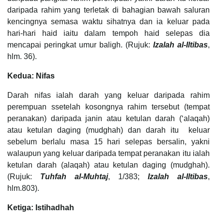
daripada rahim yang terletak di bahagian bawah saluran
kencingnya semasa waktu sihatnya dan ia keluar pada
hari-hari haid iaitu dalam tempoh haid selepas dia
mencapai peringkat umur baligh. (Rujuk:
Izalah al-Iltibas
,
hlm. 36).
Kedua: Nifas
Darah nifas ialah darah yang keluar daripada rahim
perempuan ssetelah kosongnya rahim tersebut (tempat
peranakan) daripada janin atau ketulan darah (‘alaqah)
atau ketulan daging (mudghah) dan darah itu keluar
sebelum berlalu masa 15 hari selepas bersalin, yakni
walaupun yang keluar daripada tempat peranakan itu ialah
ketulan darah (alaqah) atau ketulan daging (mudghah).
(Rujuk:
Tuhfah al-Muhtaj
, 1/383;
Izalah al-Iltibas
,
hlm.803).
Ketiga: Istihadhah