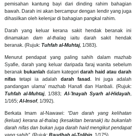
pemisahan kantung bayi dari dinding rahim bahagian
bawah. Darah ini akan bercampur dengan lendir yang juga
dihasilkan oleh kelenjar di bahagian pangkal rahim.
Darah yang keluar kerana sakit hendak beranak ini
dinamakan
dam al-thalaq
iaitu darah sakit hendak
beranak. (Rujuk:
Tuhfah al-Muhtaj
, 1/383).
Menurut pendapat yang paling sahih dalam mazhab
Syafie, darah yang keluar daripada faraj wanita sebelum
beranak
bukanlah
dalam kategori
darah haid atau darah
nifas
tetapi ia adalah
darah fasad
. Ini juga adalah
pandangan ulama’ mazhab Hanafi dan Hanbali. (Rujuk:
Tuhfah al-Muhtaj
, 1/383;
Al-’Inayah Syarh al-Hidayah
,
1/165;
Al-Insof
, 1/392).
Berkata Imam al-Nawawi:
“Dan darah yang kelihatan
(keluar) kerana al-thalaq (kesakitan beranak) itu bukanlah
darah nifas dan bukan juga darah haid mengikut pendapat
yang sahih”
. (Rujuk:
Raudhah al-Tolibin
, 1/175)