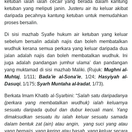
ketuban ialah ialah cecair yang berada dalam kantung
ketuban yang meliputi janin. Justeru air itu keluar akibat
daripada pecahnya kantung ketuban untuk memudahkan
proses bersalin.
Di sisi mazhab Syafie hukum air ketuban yang keluar
sebelum bersalin adalah najis dan boleh membatalkan
wudhuk kerana semua perkara yang keluar daripada dua
jalan adalah najis dan boleh membatalkan wudhuk. Ini
juga adalah pandangan jumhur ulama’ dan pandangan
yang muktamad di sisi mazhab Maliki. (Rujuk:
Mughni al-
Muhtaj
, 1/111;
Bada’ie al-Sona'ie
, 1/24;
Hasyiyah al-
Dasuqi
, 1/175;
Syarh Muntaha al-Iradat
, 1/73).
Berkata Imam Khatib al-Syarbini: “
Salah satu daripadanya
(perkara yang membatalkan wudhuk) ialah keluarnya
sesuatu daripada qubul dan dubur kecuali mani. Yang
dimaksudkan sesuatu itu ialah keluar sesuatu samada
dalam bentuk zat (ain) atau angin, yang suci yang atau
yang bernajis, yang kering atau basah, yang keluar secara