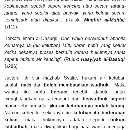
kebiaasaan seperti seperti kencing atau secara jarang-
jarang, yang sedikit atau banyak, yang keluar secara
semulajadi atau dipaksa”
. (Rujuk:
Mughni al-Muhtaj
,
1/111).
Berkata Imam al-Dasuqi:
“Dan wajib berwudhuk apabila
keluarnya ia (air ketuban) iaitu darah putih yang keluar
ketika dekatnya proses bersalin kerana hukumnya sama
seperti hukum air kencing”
. (Rujuk:
Hasyiyah al-Dasuqi
,
1/286).
Justeru, di sisi mazhab Syafie, hukum air ketuban
adalah
najis
dan
boleh membatalkan wudhuk.
Maka
wanita itu perlu
bersuci
terlebih dahulu untuk
menghilangkan najis tersebut dan
berwudhuk seperti
biasa
sebelum solat
jika air ketubannya sudah kering
.
Namun sebegitu, sekiranya
air ketuban itu berterusan
keluar
, maka hukumnya adalah seperti
hukum
istihadhah
, maka diwajibkan bagi para wanita menjaga