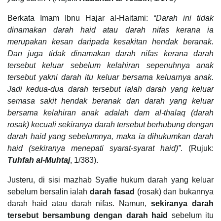
Berkata Imam Ibnu Hajar al-Haitami:
“Darah ini tidak
dinamakan darah haid at
au darah nifas kerana ia
merupakan kesan daripada kesakitan hendak beranak.
Dan juga tidak dinamakan darah nifas kerana darah
tersebut keluar sebelum kelahiran sepenuhnya anak
tersebut yakni darah itu keluar bersama keluarnya anak.
Jadi kedua-dua darah tersebut ialah darah yang keluar
semasa sakit hendak beranak dan darah yang keluar
bersama kelahiran anak adalah dam al-thalaq (darah
rosak) kecuali sekiranya darah tersebut berhubung dengan
darah haid yang sebelumnya, maka ia dihukumkan darah
haid (sekiranya menepati syarat-syarat haid)”
. (Rujuk:
Tuhfah al-Muhtaj
, 1/383).
Justeru, di sisi mazhab Syafie hukum darah yang keluar
sebelum bersalin ialah
darah fasad
(rosak) dan bukannya
darah haid atau darah nifas. Namun,
sekiranya darah
tersebut bersambung dengan darah haid
sebelum itu