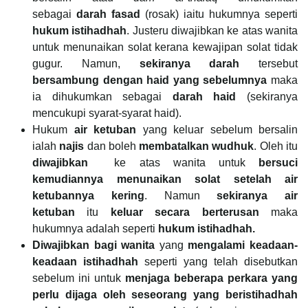
sebagai
darah fasad
(rosak)
iaitu hukumnya seperti
hukum istihadhah
. Justeru diwajibkan ke atas wanita
untuk menunaikan solat kerana kewajipan solat tidak
gugur. Namun,
sekiranya darah
tersebut
bersambung dengan haid yang sebelumnya
maka
ia dihukumkan sebagai
darah haid
(sekiranya
mencukupi syarat-syarat haid).
Hukum
air ketuban
yang keluar sebelum bersalin
ialah
najis
dan boleh
membatalkan wudhuk
. Oleh itu
diwajibkan
ke atas wanita untuk
bersuci
kemudiannya menunaikan solat setelah air
ketubannya kering
. Namun
sekiranya air
ketuban
itu
keluar secara berterusan
maka
hukumnya adalah seperti
hukum istihadhah.
Diwajibkan bagi wanita
yang
mengalami keadaan-
keadaan istihadhah
seperti yang telah disebutkan
sebelum ini untuk
menjaga beberapa perkara yang
perlu dijaga oleh seseorang yang beristihadhah