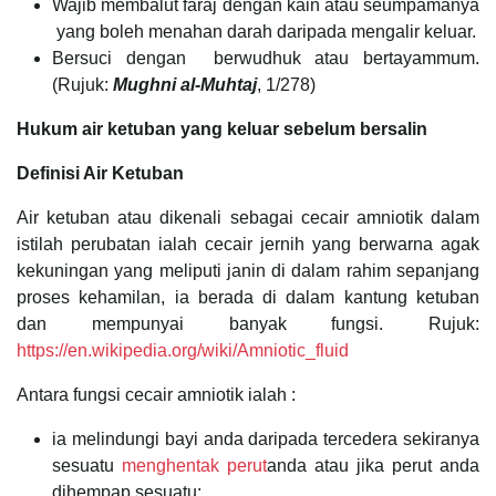
Wajib membalut faraj dengan kain atau seumpamanya
yang boleh menahan darah daripada mengalir keluar.
Bersuci dengan berwudhuk atau bertayammum.
(Rujuk:
Mughni al-Muhtaj
, 1/278)
Hukum air ketuban yang keluar sebelum bersalin
Definisi Air Ketuban
Air ketuban atau dikenali sebagai cecair amniotik dalam
istilah perubatan ialah cecair jernih yang berwarna agak
kekuningan yang meliputi janin di dalam rahim sepanjang
proses kehamilan, ia berada di dalam kantung ketuban
dan mempunyai banyak fungsi. Rujuk:
https://en.wikipedia.org/wiki/Amniotic_fluid
Antara fungsi cecair amniotik ialah :
ia melindungi bayi anda daripada tercedera sekiranya
sesuatu
menghentak perut
anda atau jika perut anda
dihempap sesuatu;