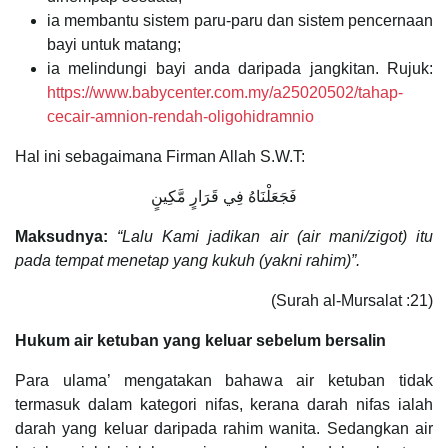
ia membantu sistem paru-paru dan sistem pencernaan
bayi untuk matang;
ia melindungi bayi anda daripada jangkitan. Rujuk:
https://www.babycenter.com.my/a25020502/tahap-
cecair-amnion-rendah-oligohidramnio
Hal ini sebagaimana Firman Allah S.W.T:
فَجَعَلْنَاهُ فِي قَرَارٍ مَّكِينٍ
Maksudnya:
“Lalu Kami jadikan air (air mani/zigot) itu
pada tempat menetap yang kukuh (yakni rahim)”.
(Surah al-Mursalat :21)
Hukum air ketuban yang keluar sebelum bersalin
Para ulama’ mengatakan bahawa air ketuban tidak
termasuk dalam kategori nifas, kerana darah nifas ialah
darah yang keluar daripada rahim wanita. Sedangkan air