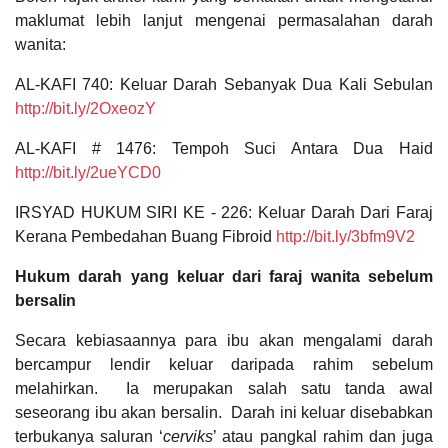
maklumat lebih lanjut mengenai permasalahan darah
wanita:
AL-KAFI 740: Keluar Darah Sebanyak Dua Kali Sebulan
http://bit.ly/2OxeozY
AL-KAFI # 1476: Tempoh Suci Antara Dua Haid
http://bit.ly/2ueYCD0
IRSYAD HUKUM SIRI KE - 226: Keluar Darah Dari Faraj
Kerana Pembedahan Buang Fibroid
http://bit.ly/3bfm9V2
Hukum darah yang keluar dari faraj wanita sebelum
bersalin
Secara kebiasaannya para ibu akan mengalami darah
bercampur lendir keluar daripada rahim sebelum
melahirkan. Ia merupakan salah satu tanda awal
seseorang ibu akan bersalin. Darah ini keluar disebabkan
terbukanya saluran ‘
cerviks
’ atau pangkal rahim dan juga