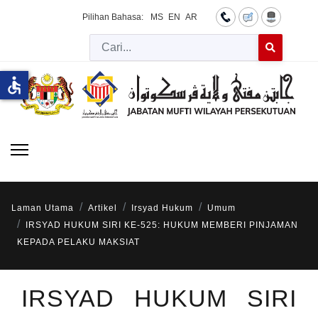
Pilihan Bahasa:
MS
EN
AR
Cari
Type 2 or more 
accessible
Laman Utama
Artikel
Irsyad Hukum
Umum
IRSYAD HUKUM SIRI KE-525: HUKUM MEMBERI PINJAMAN
KEPADA PELAKU MAKSIAT
IRSYAD HUKUM SIRI