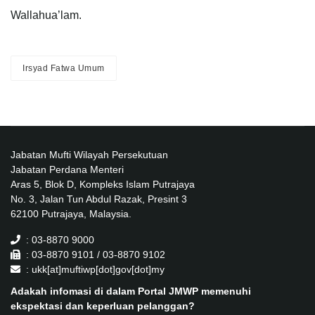
Wallahua’lam.
Irsyad Fatwa Umum
Jabatan Mufti Wilayah Persekutuan
Jabatan Perdana Menteri
Aras 5, Blok D, Kompleks Islam Putrajaya
No. 3, Jalan Tun Abdul Razak, Presint 3
62100 Putrajaya, Malaysia.
: 03-8870 9000
: 03-8870 9101 / 03-8870 9102
: ukk[at]muftiwp[dot]gov[dot]my
Adakah infomasi di dalam Portal JMWP memenuhi
ekspektasi dan keperluan pelanggan?