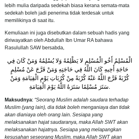
lebih mulia daripada sedekah biasa kerana semata-mata
sedekah boleh jadi penerima tidak terdesak untuk
memilikinya di saat itu.
Kemuliaan ini juga disebutkan dalam sebuah hadis yang
diriwayatkan oleh Abdullah Ibn Umar RA bahawa
Rasulullah SAW bersabda,
الْمُسْلِمُ أَخُو الْمُسْلِمِ لا يَظْلِمُهُ وَلا يُسْلِمُهُ وَمَنْ كَانَ فِي
حَاجَةِ أَخِيهِ كَانَ اللَّهُ فِي حَاجَتِهِ وَمَنْ فَرَّجَ عَنْ مُسْلِمٍ
كُرْبَةً فَرَّجَ اللَّهُ عَنْهُ كُرْبَةً مِنْ كُرُبَاتِ يَوْمِ الْقِيَامَةِ وَمَنْ
سَتَرَ مُسْلِمًا سَتَرَهُ اللَّهُ يَوْمَ الْقِيَامَةِ.
Maksudnya
:
“Seorang Muslim adalah saudara terhadap
Muslim (yang lain), dia tidak boleh menganiaya dan tidak
akan dianiaya oleh orang lain. Sesiapa yang
melaksanakan hajat saudaranya, maka Allah SWT akan
melaksanakan hajatnya. Sesiapa yang melapangkan
kesusahan seseorang Muslim, maka Allah SWT akan