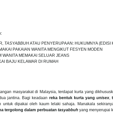
n:
ER,
TASYABBUH
ATAU PENYERUPAAN: HUKUMNYA (EDISI 
EMAKAI PAKAIAN WANITA MENGIKUT FESYEN MODEN
KUM WANITA MEMAKAI SELUAR JEANS
AKAI BAJU KELAWAR DI RUMAH
angan masyarakat di Malaysia, terdapat kurta yang dikhususk
-dua jantina. Bagi keadaan
reka bentuk kurta yang
unisex
,
 untuk dipakai oleh kaum lelaki sahaja. Manakala sekiran
na tergolong dalam perbuatan
tasyabbuh
yang menyerupai k