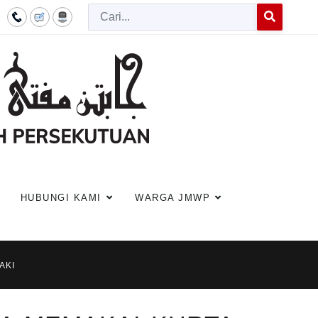
Cari
Type 2 or more c
HUBUNGI KAMI
WARGA JMWP
AKI