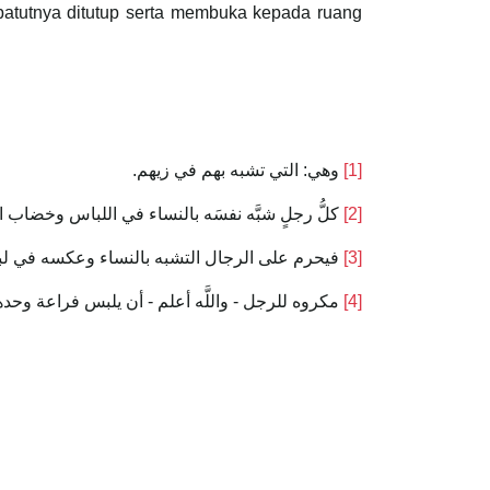
epatutnya ditutup serta membuka kepada ruang
وهي: التي تشبه بهم في زيهم.
[1]
كلُّ رجلٍ شبَّه نفسَه بالنساء في اللباس وخضاب اليد
[2]
فيحرم على الرجال التشبه بالنساء وعكسه في ل
[3]
مكروه ‌للرجل - ‌واللَّه ‌أعلم - ‌أن ‌يلبس ‌فراعة .
[4]