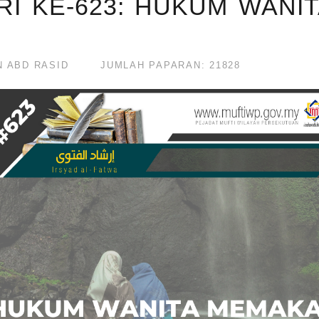
RI KE-623: HUKUM WANI
N ABD RASID
JUMLAH PAPARAN: 21828