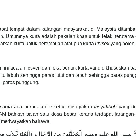
at tempat dalam kalangan masyarakat di Malaysia ditambah
. Umumnya kurta adalah pakaian khas untuk lelaki terutama 
uarkan kurta untuk perempuan ataupun kurta
unisex
yang boleh 
n ini adalah fesyen dan reka bentuk kurta yang dikhususkan b
itu labuh sehingga paras lutut dan labuh sehingga paras pung
i paras punggung.
a sama ada perbuatan tersebut merupakan
tasyabbuh
yang di
M bahkan salah satu dosa besar kerana terdapat larangan-
as meriwayatkan bahawa:
بِيُّ صلى الله عليه وسلم الْمُخَنَّثِينَ مِنَ الرِّجَالِ، وَالْمُتَرَجِّلاَتِ مِنَ