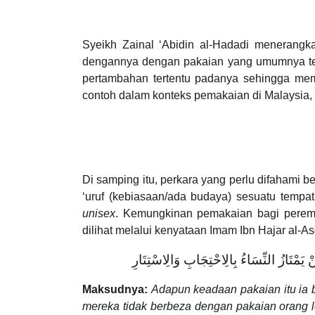
Syeikh Zainal ‘Abidin al-Hadadi menerang
dengannya dengan pakaian yang umumnya tela
pertambahan tertentu padanya sehingga memb
contoh dalam konteks pemakaian di Malaysia, 
Di samping itu, perkara yang perlu difahami b
‘uruf (kebiasaan/ada budaya) sesuatu tempat.
unisex
. Kemungkinan pemakaian bagi perem
dilihat melalui kenyataan Imam Ibn Hajar al-As
 يَمْتَازُ النِّسَاءُ بِالِاحْتِجَابِ وَالِاسْتِتَارِ
Maksudnya:
Adapun keadaan pakaian itu ia 
mereka tidak berbeza dengan pakaian orang 