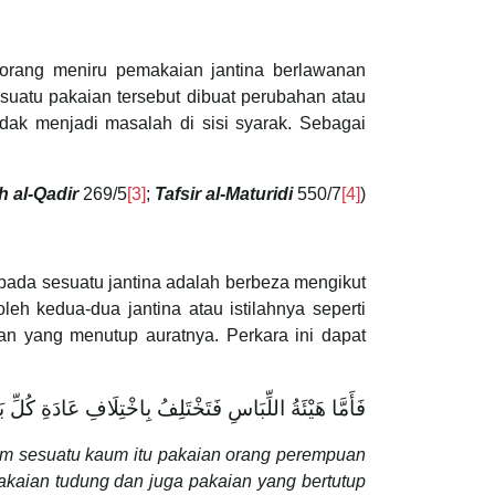
orang meniru pemakaian jantina berlawanan
uatu pakaian tersebut dibuat perubahan atau
dak menjadi masalah di sisi syarak. Sebagai
h al-Qadir
269/5
[3]
;
Tafsir al-Maturidi
550/7
[4]
)
kepada sesuatu jantina adalah berbeza mengikut
leh kedua-dua jantina atau istilahnya seperti
 yang menutup auratnya. Perkara ini dapat
فَأَمَّا هَيْئَةُ اللِّبَاسِ فَتَخْتَلِفُ بِاخْتِلَافِ عَادَةِ كُلِّ 
lam sesuatu kaum itu pakaian orang perempuan
kaian tudung dan juga pakaian yang bertutup