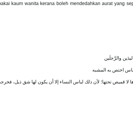
 dipakai kaum wanita kerana boleh mendedahkan aurat yang s
َين والرَّجلَين
باس اختص به المشبه
‌وحدها ‌لا ‌قميص ‌تحتها؛ لأن ذلك لباس النساء إلا أن يكون لها شق ذيل، ف