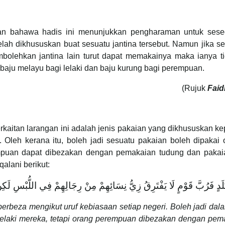
kan bahawa hadis ini menunjukkan pengharaman untuk sese
h dikhususkan buat sesuatu jantina tersebut. Namun jika ses
olehkan jantina lain turut dapat memakainya maka ianya ti
baju melayu bagi lelaki dan baju kurung bagi perempuan.
(Rujuk
Faid
erkaitan larangan ini adalah jenis pakaian yang dikhususkan 
 Oleh kerana itu, boleh jadi sesuatu pakaian boleh dipakai o
puan dapat dibezakan dengan pemakaian tudung dan pakaian
qalani berikut:
بَلَدٍ فَرُبَّ قَوْمٍ لَا يَفْتَرِقُ زِيُّ نِسَائِهِمْ مِنْ رِجَالِهِمْ فِي اللُّبْسِ لَكِنْ
berbeza mengikut uruf kebiasaan setiap negeri. Boleh jadi da
lelaki mereka, tetapi orang perempuan dibezakan dengan pema