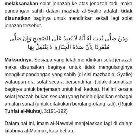
melaksanakan
solat jenazah ke atas jenazah tadi, maka
pandangan sahih dalam mazhab al-Syafie adalah
tidak
disunatkan
baginya untuk mendirikan sekali lagi solat
jenazah tersebut.
وَمَنْ صَلَّى نُدِبَ لَهُ أَنَّهُ لَا يُعِيدُ عَلَى الصَّحِيحِ وَإِنْ صَلَّى
مُنْفَرِدًا لِأَنَّ صَلَاةَ الْجِنَازَةِ لَا يَنْتَفِلُ بِهَا
Maksudnya:
Sesiapa yang telah mendirikan solat jenazah
maka disunatkan baginya untuk tidak mengulanginya
mengikut pandangan yang sahih (di sisi mazhab al-Syafie)
walaupun dia solat secara bersendirian (tidak disunatkan
baginya untuk berjemaah untuk kali kedua). Hal ini kerana
solat jenazah bukan sesuatu yang boleh dijadikan sebagai
amalan sunat (untuk dilakukan berulang-ulang kali). (Rujuk
Tuhfat al-Muhtaj
, 3:191-192)
Dalam hal ini, Imam al-Nawawi menjelaskan lagi di dalam
kitabnya al-Majmuk, kata beliau: