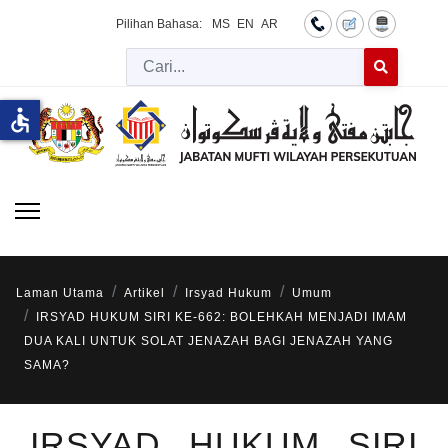
Pilihan Bahasa:
MS
EN
AR
Cari
Type 2 or more 
accessible
Laman Utama
Artikel
Irsyad Hukum
Umum
IRSYAD HUKUM SIRI KE-662: BOLEHKAH MENJADI IMAM
DUA KALI UNTUK SOLAT JENAZAH BAGI JENAZAH YANG
SAMA?
IRSYAD HUKUM SIRI