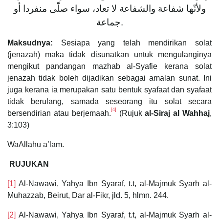
ولأنّها شفاعة والشفاعة لا تعاد، سواء صلّى منفردا أو
جماعة.
Maksudnya:
Sesiapa yang telah mendirikan solat
(jenazah) maka tidak disunatkan untuk mengulanginya
mengikut pandangan mazhab al-Syafie kerana solat
jenazah tidak boleh dijadikan sebagai amalan sunat. Ini
juga kerana ia merupakan satu bentuk syafaat dan syafaat
tidak berulang, samada seseorang itu solat secara
[4]
bersendirian atau berjemaah.
(Rujuk
al-Siraj al Wahhaj
,
3:103)
WaAllahu a’lam.
RUJUKAN
[1]
Al-Nawawi, Yahya Ibn Syaraf, t.t, al-Majmuk Syarh al-
Muhazzab, Beirut, Dar al-Fikr, jld. 5, hlmn. 244.
[2]
Al-Nawawi, Yahya Ibn Syaraf, t.t, al-Majmuk Syarh al-