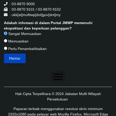
: 03-8870 9000
: 03-8870 9101 / 03-8870 9102
: ukk[at]muftiwp[dot]gov[dot]my
Adakah infomasi di dalam Portal JMWP memenuhi
ekspektasi dan keperluan pelanggan?
Sangat Memuaskan
Memuaskan
Perlu Penambahbaikan
Penafian
Hak Cipta Terpelihara © 2024 Jabatan Mufti Wilayah
Dasar Keselamatan
Persekutuan
Dasar Privasi
Paparan terbaik menggunakan resolusi skrin minimum
1920x1080 pada pelayar web Mozilla Firefox, Microsoft Edge
Dasar Privasi Aplikasi