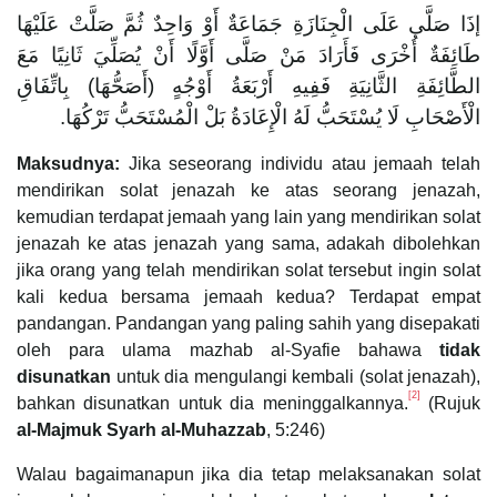
إذَا صَلَّى عَلَى الْجِنَازَةِ جَمَاعَةٌ أَوْ وَاحِدٌ ثُمَّ صَلَّتْ عَلَيْهَا
طَائِفَةٌ أُخْرَى فَأَرَادَ مَنْ صَلَّى أَوَّلًا أَنْ يُصَلِّيَ ثَانِيًا مَعَ
الطَّائِفَةِ الثَّانِيَةِ فَفِيهِ أَرْبَعَةُ أَوْجُهٍ (أَصَحُّهَا) بِاتِّفَاقِ
الْأَصْحَابِ لَا يُسْتَحَبُّ لَهُ الْإِعَادَةُ بَلْ الْمُسْتَحَبُّ تَرْكُهَا.
Maksudnya:
Jika seseorang individu atau jemaah telah
mendirikan solat jenazah ke atas seorang jenazah,
kemudian terdapat jemaah yang lain yang mendirikan solat
jenazah ke atas jenazah yang sama, adakah dibolehkan
jika orang yang telah mendirikan solat tersebut ingin solat
kali kedua bersama jemaah kedua? Terdapat empat
pandangan. Pandangan yang paling sahih yang disepakati
oleh para ulama mazhab al-Syafie bahawa
tidak
disunatkan
untuk dia mengulangi kembali (solat jenazah),
[2]
bahkan disunatkan untuk dia meninggalkannya.
(Rujuk
al-Majmuk Syarh al-Muhazzab
, 5:246)
Walau bagaimanapun jika dia tetap melaksanakan solat