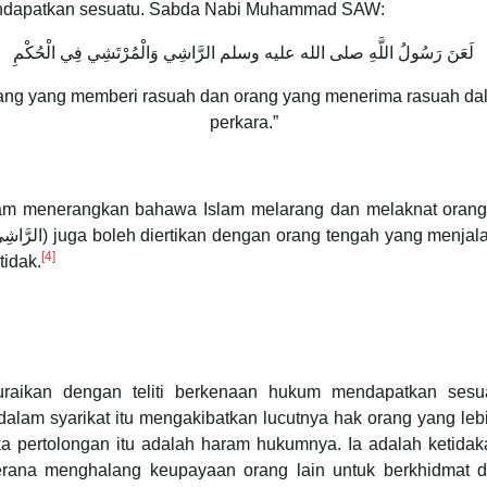
mendapatkan sesuatu. Sabda Nabi Muhammad SAW:
لَعَنَ رَسُولُ اللَّهِ صلى الله عليه وسلم الرَّاشِي وَالْمُرْتَشِي فِي الْحُكْمِ
ang yang memberi rasuah dan orang yang menerima rasuah d
perkara.”
ram menerangkan bahawa Islam melarang dan melaknat orang
[4]
tidak.
aikan dengan teliti berkenaan hukum mendapatkan sesua
alam syarikat itu mengakibatkan lucutnya hak orang yang leb
 pertolongan itu adalah haram hukumnya. Ia adalah ketidaka
i kerana menghalang keupayaan orang lain untuk berkhidmat