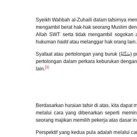
Syeikh Wahbah al-Zuhaili dalam tafsirnya mengataka
mengambil berat hak-hak seorang Muslim den
Allah SWT serta tidak mengambil sogokan a
hukuman
hadd
atau melanggar hak orang lain.
Syafaat atau pertolongan yang buruk (سَيِّئَةً) pula adalah berlawanan dengan syafaat yang baik. Antara contoh sekarang adalah seperti orang tengah atau
pertolongan dalam perkara keburukan dengan
[3]
lain.
Berdasarkan huraian tafsir di atas, kita dapa
melalui cara yang dibenarkan seperti memi
seorang majikan memilih pekerja atas dasar i
Perspektif yang kedua pula adalah melalui 