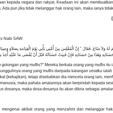
inaan kepada negara dan rakyat. Keadaan ini akan membuatkan
Ada pun jika tidak melanggar hak orang lain, maka ianya tidak
is Nabi SAW:
َ لَهُ وَلاَ مَتَاعَ‏.‏ فَقَالَ ‏"‏ إِنَّ الْمُفْلِسَ مِنْ أُمَّتِي يَأْتِي يَوْمَ الْقِيَامَةِ بِصَلاَةٍ وَصِ
 golongan yang muflis?” Mereka berkata orang yang muflis itu
sungguhnya orang yang muflis daripada kalangan umatku ialah o
t (kebajikan), tetapi disebabkan dia mencela orang lain, men
nusia, maka pahala amalannya akan berpindah kepada sesiap
s dosanya, maka dosa-dosanya itu akan dikira sebagai amala
 mengenai akibat orang yang menzalimi dan melanggar hak 