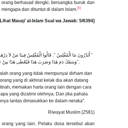
 orang berhasad dengki, bersangka buruk dan
[5]
 mengapa dan dituntut di dalam Islam.
[Lihat Mauqi’ al-Islam Sual wa Jawab: 5/6394]
‏"‏ أَتَدْرُونَ مَا الْمُفْلِسُ ‏"‏. قَالُوا الْمُفْلِسُ فِينَا مَنْ لاَ دِرْهَم
وَسَفَكَ دَمَ هَذَا وَضَرَبَ هَذَا فَيُعْطَى هَذَا مِنْ حَسَنَاتِهِ وَهَذَا مِنْ حَسَنَاتِهِ فَإِنْ فَنِيَتْ حَسَنَاتُهُ قَبْلَ أَنْ يُقْضَى مَا عَلَيْهِ أُخِذَ مِنْ خَطَايَاهُمْ فَطُرِحَتْ عَلَيْهِ ثُمَّ طُرِحَ فِي النَّارِ".
 ialah orang yang tidak mempunyai dirham dan
rang yang di akhirat kelak dia akan datang
fitnah, memakan harta orang lain dengan cara
a yang dizalimi olehnya. Dan jika pahala
nnya lantas dimasukkan ke dalam neraka”.
Riwayat Muslim (2581)
orang yang lain. Pelaku dosa tersebut akan