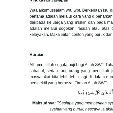
Ringkasan Jawapan
Waalaikumussalam wrt. wbt. Berkenaan isu dap
pertama adalah melalui cara yang dibenarkan 
daripada keluarga yang miskin dan pada ma
adalah melalui sogokan, rasuah atau atas d
kelayakan. Maka inilah contoh yang buruk dan
Huraian
Alhamdulillah segala puji bagi Allah SWT Tu
sahabat, serta orang-orang yang mengikuti j
masyarakat kita lebih-lebih lagi di dalam d
perspektif yang berbeza. Firman Allah SWT:
َّهُ عَلَىٰ كُلِّ شَىْءٍ مُّقِيتًا
Maksudnya:
“
Sesiapa yang memberikan sya
syafaat yang buruk, nescaya ia aka