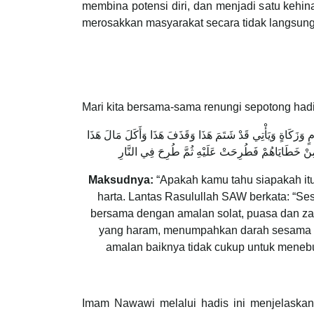
membina potensi diri, dan menjadi satu keh
merosakkan masyarakat secara tidak langsung. 
Mari kita bersama-sama renungi sepotong had
يَامٍ وَزَكَاةٍ وَيَأْتِي قَدْ شَتَمَ هَذَا وَقَذَفَ هَذَا وَأَكَلَ مَالَ هَذَا
Maksudnya:
“Apakah kamu tahu siapakah itu
harta. Lantas Rasulullah SAW berkata: “Se
bersama dengan amalan solat, puasa dan zaka
yang haram, menumpahkan darah sesama ma
amalan baiknya tidak cukup untuk menebu
Imam Nawawi melalui hadis ini menjelaskan