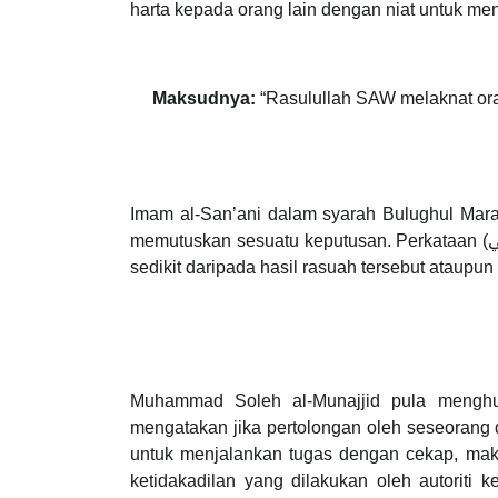
harta kepada orang lain dengan niat untuk 
Maksudnya:
“Rasulullah SAW melaknat or
Imam al-San’ani dalam syarah Bulughul Ma
memutuskan sesuatu keputusan. Perkataan (الرَّاشِي) juga boleh diertikan dengan orang tengah yang menjalankan urusan rasuah sama ada dia mengambil
sedikit daripada hasil rasuah tersebut ataupun 
Muhammad Soleh al-Munajjid pula menghur
mengatakan jika pertolongan oleh seseorang d
untuk menjalankan tugas dengan cekap, maka
ketidakadilan yang dilakukan oleh autorit