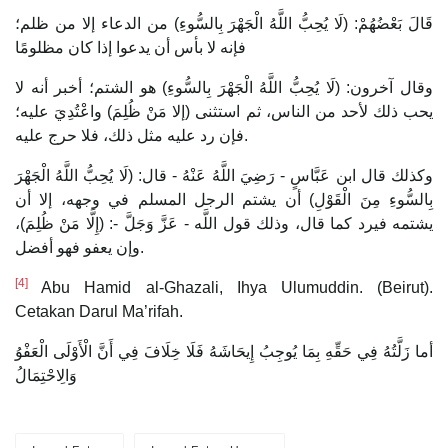
قَالَ بَعْضُهُمْ: (لَا يُحِبُّ اللَّهُ الْجَهْرَ بِالسُّوءِ) من الدعاء إلا من ظلم؛
فإنه لا بأس أن يدعوا إذا كان مظلومًا
وقال آخرون: (لَا يُحِبُّ اللَّهُ الْجَهْرَ بِالسُّوءِ) هو الشتم؛ أخبر أنه لا
يحب ذلك لأحد من الناس، ثم استثنى (إلا مَنْ ظُلِمَ) واعْتُدِيَ عليه؛
فإن رد عليه مثل ذلك، فلا حرج عليه.
وكذلك قال ابن عَبَّاسٍ - رَضِيَ اللَّهُ عَنْهُ - قال: (لَا يُحِبُّ اللَّهُ الْجَهْرَ
بِالسُّوءِ مِنَ الْقَوْلِ) أن يشتم الرجل المسلم في وجهه، إلا أن
يشتمه فيرد كما قال، وذلك قول اللَّه - عَزَّ وَجَلَّ -: (إِلَّا مَنْ ظُلِمَ)،
وإن يعفو فهو أفضل.
[4]
Abu Hamid al-Ghazali, Ihya Ulumuddin. (Beirut).
Cetakan Darul Ma’rifah.
أما زَلَّتُهُ فِي حَقِّهِ بِمَا يُوجِبُ إِيحَاشَهُ فَلَا خِلَافَ فِي أَنَّ الْأَوْلَى الْعَفْوُ
وَالِاحْتِمَالُ