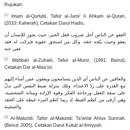
Rujukan:
[1]
Imam al-Qurtubi, Tafsir al-Jami’ li Ahkam al-Quran,
(2010: Kaherah), Cetakan Darul Hadis,
العفو عن الناس أجل ضروب فعل الخير، حيث يجوز للإنسان أن
يعفو وحيث يتّجه حقه، وكل من استحق عقوبة فتركت له فقد
عفي عنه
[2]
Wahbah al-Zuhaili, Tafsir al-Munir, (1991: Beirut),
Cetakan Dar al-Maa’sir,
والعافين عن الناس أي الذين يتسامحون ويعفون عمن أساء إليهم
مع القدرة على ردّ الاعتداء، وتلك منزلة ضبط‍ النفس التي تدلّ
على سعة العقل ورجاحة الفكر وقوة الإرادة ومتانة الشخصية،
وهي أرقى من كظم الغيظ‍، إذ ربما كظم المرء غيظه على الحقد
والضغينة
[3]
Al-Maturidi, Tafsir al-Maturidi: Ta’wilat Ahlus Sunnah.
(Beirut: 2005). Cetakan Darul Kutub al-Ilmiyyah.