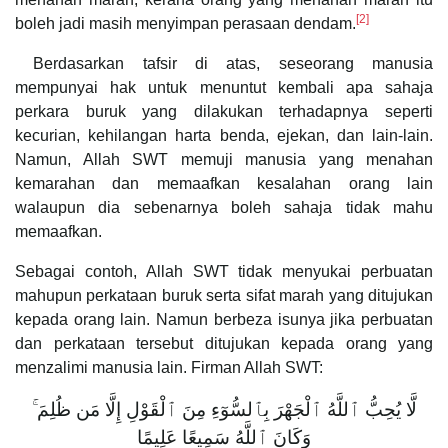
[2]
boleh jadi masih menyimpan perasaan dendam.
Berdasarkan tafsir di atas, seseorang manusia
mempunyai hak untuk menuntut kembali apa sahaja
perkara buruk yang dilakukan terhadapnya seperti
kecurian, kehilangan harta benda, ejekan, dan lain-lain.
Namun, Allah SWT memuji manusia yang menahan
kemarahan dan memaafkan kesalahan orang lain
walaupun dia sebenarnya boleh sahaja tidak mahu
memaafkan.
Sebagai contoh, Allah SWT tidak menyukai perbuatan
mahupun perkataan buruk serta sifat marah yang ditujukan
kepada orang lain. Namun berbeza isunya jika perbuatan
dan perkataan tersebut ditujukan kepada orang yang
menzalimi manusia lain. Firman Allah SWT:
لَّا يُحِبُّ ٱللَّهُ ٱلْجَهْرَ بِٱلسُّوٓءِ مِنَ ٱلْقَوْلِ إِلَّا مَن ظُلِمَ ۚ
وَكَانَ ٱللَّهُ سَمِيعًا عَلِيمًا