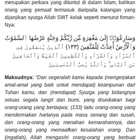
merupakan perkara yang dituntut di dalam Islam, bahkan
orang yang pemaaf termasuk daripada kalangan yang
dijanjikan syurga Allah SWT kelak seperti menurut firman-
Nya:
وَسَارِعُوٓا۟ إِلَىٰ مَغْفِرَةٍ مِّن رَّبِّكُمْ وَجَنَّةٍ عَرْضُهَا ٱلسَّمَٰوَٰتُ
وَٱلْأَرْضُ أُعِدَّتْ لِلْمُتَّقِينَ (١٣٣) ٱلَّذِينَ يُنفِقُونَ فِى
ٱلسَّرَّآءِ وَٱلضَّرَّآءِ وَٱلْكَٰظِمِينَ ٱلْغَيْظَ وَٱلْعَافِينَ
عَنِ ٱلنَّاسِ ۗ وَٱللَّهُ يُحِبُّ ٱلْمُحْسِنِينَ
Maksudnya:
“Dan segeralah kamu kepada (mengerjakan
amal-amal yang baik untuk mendapat) keampunan dari
Tuhan kamu, dan (mendapat) Syurga yang bidangnya
seluas segala langit dan bumi, yang disediakan bagi
orang-orang yang bertaqwa; (133) Iaitu orang-orang yang
mendermakan hartanya pada masa senang dan susah,
dan orang-orang yang menahan kemarahannya, dan
orang-orang yang memaafkan kesalahan orang. Dan
(ingatlah), Allah mengasihi orang-orang yang berbuat