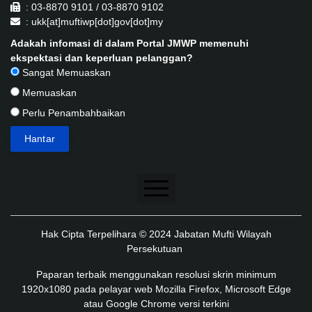
: 03-8870 9101 / 03-8870 9102
: ukk[at]muftiwp[dot]gov[dot]my
Adakah infomasi di dalam Portal JMWP memenuhi
ekspektasi dan keperluan pelanggan?
Sangat Memuaskan
Memuaskan
Perlu Penambahbaikan
Penafian
Hak Cipta Terpelihara © 2024 Jabatan Mufti Wilayah
Dasar Keselamatan
Persekutuan
Dasar Privasi
Paparan terbaik menggunakan resolusi skrin minimum
1920x1080 pada pelayar web Mozilla Firefox, Microsoft Edge
Dasar Privasi Aplikasi
atau Google Chrome versi terkini