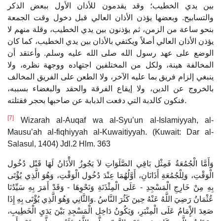
بين يدي الخطيب؛ وقد يقدمون للأذان الأول ببعض الذكر
والتسابيح. وبعضها يؤذن الأذان العالي قبل دخول وقت الجمعة
بنحو ساعة من الزمن، ثم يؤذنون بين يدي الخطيب، وقلة منهم لا
يؤذن الأذان العالي أصلاً ويكتفي بالأذان بين يدي الخطيب، كما كان
الوضع على عهد رسول الله صلى الله عليه وسلم. وأعتقد أن
المخالفة هينة، ولكل من المختلفين اجتهاده ووجهة نظره، ولا
ينبغي إلزام فريق بما عليه الآخر، ولا الطعن على الفريق المخالف
بالخروج عن الدين، ولا إيقاع الفرقة والحقد والبغضاء بسببه،
فنكون كالدبة التي دفعت الذبابة عن صاحبها بحجر فقتلته.
[7]
Wizarah al-Auqaf wa al-Syu’un al-Islamiyyah, al-
Mausu’ah al-fiqhiyyah al-Kuwaitiyyah. (Kuwait: Dar al-
Salasul, 1404) Jdl.2 Hlm. 363
وَأَمَّا الْجُمُعَةُ فَمِثْل بَاقِي الصَّلَوَاتِ لاَ يَجُوزُ الأَْذَانُ لَهَا قَبْل دُخُول
الْوَقْتِ، وَلِلْجُمُعَةِ أَذَانَانِ، أَوَّلُهُمَا عِنْدَ دُخُول الْوَقْتِ، وَهُوَ الَّذِي يُؤْتَى
بِهِ مِنْ خَارِجِ الْمَسْجِدِ - عَلَى الْمِئْذَنَةِ وَنَحْوِهَا - وَقَدْ أَمَرَ بِهِ سَيِّدُنَا
عُثْمَانُ رَضِيَ اللَّهُ عَنْهُ حِينَ كَثُرَ النَّاسُ .وَالثَّانِي وَهُوَ الَّذِي يُؤْتَى بِهِ إِذَا
صَعِدَ الإِْمَامُ عَلَى الْمِنْبَرِ، وَيَكُونُ دَاخِل الْمَسْجِدِ بَيْنَ يَدَيِ الْخَطِيبِ،