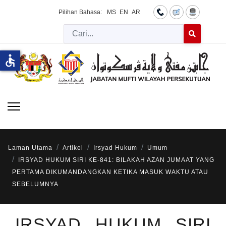
Pilihan Bahasa:
MS
EN
AR
Cari
Type 2 or more 
accessible
Laman Utama
Artikel
Irsyad Hukum
Umum
IRSYAD HUKUM SIRI KE-841: BILAKAH AZAN JUMAAT YANG
PERTAMA DIKUMANDANGKAN KETIKA MASUK WAKTU ATAU
SEBELUMNYA
IRSYAD HUKUM SIRI