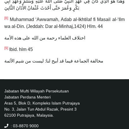
وَهَذَا هُوَ الَّذِي كَانَ فِي عَهْدِ النَّبِيِّ صَلَّى اللَّهُ عَلَيْهِ وَسَلَّمَ وَعَهْدِ أَبِي
بَكْرٍ وَعُمَرَ حَتَّى أَحْدَثَ عُثْمَانُ الأَْذَانَ الثَّانِيَ
[8]
Muhammad ‘Awwamah, Adab al-Ikhtilaf fi Masail al-‘Ilm
wa al-Din. (Jeddah: Dar al-Minhaj,1424) Hlm. 44
اختلاف العلماء رحمة من الله على هذه الأمة
[9]
Ibid. hlm 45
مخالفة الجماعة فيما قد أبيح لنا: ليست من شيم الأئمة
Jabatan Mufti Wilayah Persekutuan
Jabatan Perdana Menteri
Aras 5, Blok D, Kompleks Islam Putrajaya
No. 3, Jalan Tun Abdul Razak, Presint 3
62100 Putrajaya, Malaysia.
: 03-8870 9000