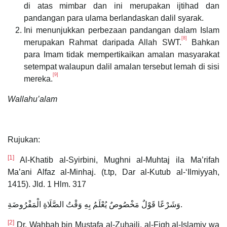
di atas mimbar dan ini merupakan ijtihad dan
pandangan para ulama berlandaskan dalil syarak.
Ini menunjukkan perbezaan pandangan dalam Islam
[8]
merupakan Rahmat daripada Allah SWT.
Bahkan
para Imam tidak mempertikaikan amalan masyarakat
setempat walaupun dalil amalan tersebut lemah di sisi
[9]
mereka.
Wallahu’alam
Rujukan:
[1]
Al-Khatib al-Syirbini, Mughni al-Muhtaj ila Ma’rifah
Ma’ani Alfaz al-Minhaj. (t.tp, Dar al-Kutub al-‘Ilmiyyah,
1415). Jld. 1 Hlm. 317
وَشَرْعًا قَوْلٌ مَخْصُوصٌ يُعْلَمُ بِهِ وَقْتُ الصَّلَاةِ الْمَفْرُوضَةِ.
[2]
Dr. Wahbah bin Mustafa al-Zuhaili, al-Fiqh al-Islamiy wa