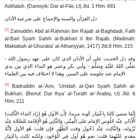
Adillatuh. (Damsyik: Dar al-Fikr, t.t) Jld. 1 Hlm. 691
دل القرآن والسنة والإجماع على شرعية الأذان
[3]
Zainuddin Abd al-Rahman bin Rajab al-Baghdadi, Fath
al-Bari Syarh Sahih al-Bukhari li Ibn Rajab. (Madinah:
Maktabah al-Ghuraba’ al-Athariyyah, 1417) Jld.8 Hlm. 215
وقد دل الحديث على أن الأذان الذي كان على عهد رسول الله -
صَلَّى اللهُ عَلَيْهِ وَسَلَّمَ - وأبي بكر وعمر هو النداء الذي بين يدي
الإمام عند جلوسه على المنبر، وهذا لا اختلاف فيه بين العلماء
[4]
Badruddin al-‘Aini, ‘Umdah al-Qari Syarh Sahih al-
Bukhari. (Beirut: Dar Ihya’ al-Turath al-‘Arabiy, t.t) Jld. 6
Hlm. 211
(زَاد النداء الثَّالِث) إِنَّمَا سمي ثَالِثا بِاعْتِبَار كَونه مزيدا، لِأَن الأول هُوَ
الْأَذَان عِنْد جُلُوس الإِمَام على الْمِنْبَر، وَالثَّانِي هُوَ الْإِقَامَة للصَّلَاة عِنْد
نُزُوله، وَالثَّالِث عِنْد دُخُول وَقت الظّهْر فَإِن قلت: هُوَ الأول لِأَنَّهُ
مقدم عَلَيْهِمَا قلت: نعم هُوَ أول فِي الْوُجُود، وَلكنه ثَالِث بِاعْتِبَار