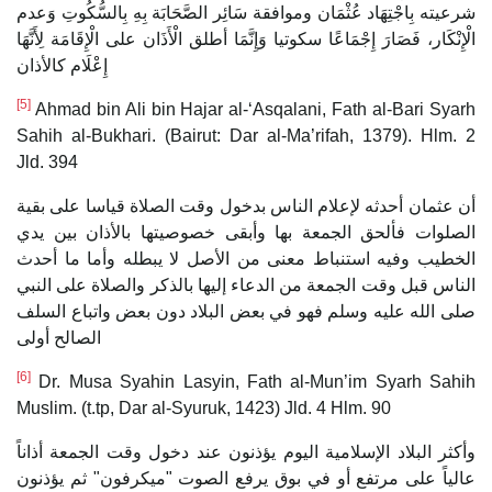
شرعيته بِاجْتِهَاد عُثْمَان وموافقة سَائِر الصَّحَابَة بِهِ بِالسُّكُوتِ وَعدم
الْإِنْكَار، فَصَارَ إِجْمَاعًا سكوتيا وَإِنَّمَا أطلق الْأَذَان على الْإِقَامَة لِأَنَّهَا
إِعْلَام كالأذان
[5]
Ahmad bin Ali bin Hajar al-‘Asqalani, Fath al-Bari Syarh
Sahih al-Bukhari. (Bairut: Dar al-Ma’rifah, 1379). Hlm. 2
Jld. 394
أن عثمان أحدثه لإعلام الناس بدخول وقت الصلاة قياسا على بقية
الصلوات فألحق الجمعة بها وأبقى خصوصيتها بالأذان بين يدي
الخطيب وفيه استنباط معنى من الأصل لا يبطله وأما ما أحدث
الناس قبل وقت الجمعة من الدعاء إليها بالذكر والصلاة على النبي
صلى الله عليه وسلم فهو في بعض البلاد دون بعض واتباع السلف
الصالح أولى
[6]
Dr. Musa Syahin Lasyin, Fath al-Mun’im Syarh Sahih
Muslim. (t.tp, Dar al-Syuruk, 1423) Jld. 4 Hlm. 90
وأكثر البلاد الإسلامية اليوم يؤذنون عند دخول وقت الجمعة أذاناً
عالياً على مرتفع أو في بوق يرفع الصوت "ميكرفون" ثم يؤذنون