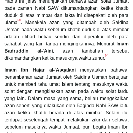
Hadis ini jelas menunjukkan bahawa azan solat Jumaat
pada zaman Nabi SAW dikumandangkan ketika khatib
duduk di atas mimbar dan fakta ini disepakati oleh para
[3]
ulama
. Manakala azan yang ditambah oleh Saidina
Usman pada waktu sebelum khatib duduk di atas mimbar
adalah ijtihad beliau sendiri dan diperakui oleh para
sahabat yang lain tanpa mengingkarinya. Menurut
Imam
Badruddin al-‘Aini
, azan tambahan tersebut
[4]
dikumandangkan ketika masuknya waktu zuhur.
Imam Ibn Hajar al-‘Asqalani
menyatakan bahawa,
penambahan azan Jumaat oleh Saidina Usman bertujuan
untuk memberi tahu umat Islam tentang masuknya waktu
solat dengan mengkiaskan azan pada waktu solat fardu
yang lain. Dalam masa yang sama, beliau mengekalkan
azan seperti yang dilakukan oleh Baginda Nabi SAW iaitu
azan ketika khatib berada di atas mimbar. Selain itu,
terdapat sesetengah tempat melakukan zikir dan selawat
sebelum masuknya waktu Jumaat, pun begitu Imam Ibn