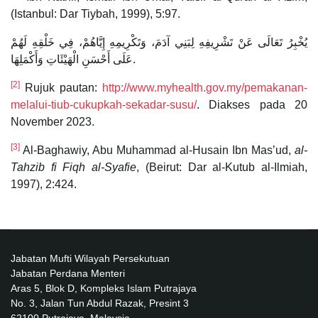
(Istanbul: Dar Tiybah, 1999), 5:97.
يُخْبِرُ تَعَالَى عَنْ تَشْرِيفِهِ لِبَنِي آدَمَ، وَتَكْرِيمِهِ إِيَّاهُمْ، فِي خَلْقِهِ لَهُمْ
عَلَى أَحْسَنِ الْهَيْئَاتِ وَأَكْمَلِهَا.
[2]
Rujuk pautan:
http://www.myhealth.gov.my/pemakanan-
melalui-tiub-cukupkah-sekadar-susu/
. Diakses pada 20
November 2023.
[3]
Al-Baghawiy, Abu Muhammad al-Husain Ibn Mas’ud,
al-
Tahzib fi Fiqh al-Syafie
, (Beirut: Dar al-Kutub al-Ilmiah,
1997), 2:424.
Jabatan Mufti Wilayah Persekutuan
Jabatan Perdana Menteri
Aras 5, Blok D, Kompleks Islam Putrajaya
No. 3, Jalan Tun Abdul Razak, Presint 3
62100 Putrajaya, Malaysia.