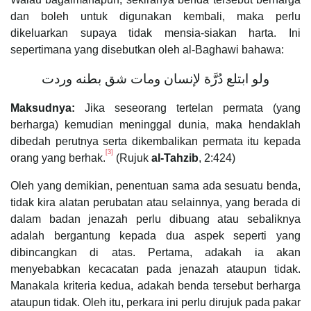
dan boleh untuk digunakan kembali, maka perlu
dikeluarkan supaya tidak mensia-siakan harta. Ini
sepertimana yang disebutkan oleh al-Baghawi bahawa:
ولو ابتلع دُرَّة لإنسان ومات شق بطنه وردت
Maksudnya:
Jika seseorang tertelan permata (yang
berharga) kemudian meninggal dunia, maka hendaklah
dibedah perutnya serta dikembalikan permata itu kepada
[3]
orang yang berhak.
(Rujuk
al-Tahzib
, 2:424)
Oleh yang demikian, penentuan sama ada sesuatu benda,
tidak kira alatan perubatan atau selainnya, yang berada di
dalam badan jenazah perlu dibuang atau sebaliknya
adalah bergantung kepada dua aspek seperti yang
dibincangkan di atas. Pertama, adakah ia akan
menyebabkan kecacatan pada jenazah ataupun tidak.
Manakala kriteria kedua, adakah benda tersebut berharga
ataupun tidak. Oleh itu, perkara ini perlu dirujuk pada pakar