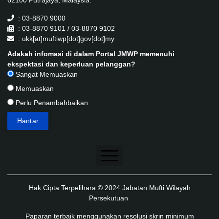
: 03-8870 9000
: 03-8870 9101 / 03-8870 9102
: ukk[at]muftiwp[dot]gov[dot]my
Adakah infomasi di dalam Portal JMWP memenuhi
ekspektasi dan keperluan pelanggan?
Sangat Memuaskan
Memuaskan
Perlu Penambahbaikan
Penafian
Hak Cipta Terpelihara © 2024 Jabatan Mufti Wilayah
Dasar Keselamatan
Persekutuan
Dasar Privasi
Paparan terbaik menggunakan resolusi skrin minimum