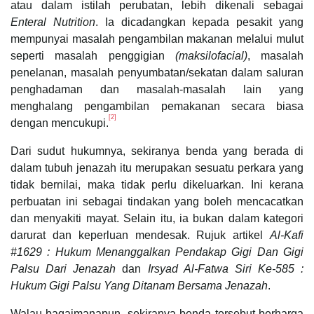
atau dalam istilah perubatan, lebih dikenali sebagai
Enteral Nutrition
. Ia dicadangkan kepada pesakit yang
mempunyai masalah pengambilan makanan melalui mulut
seperti masalah penggigian
(maksilofacial)
, masalah
penelanan, masalah penyumbatan/sekatan dalam saluran
penghadaman dan masalah-masalah lain yang
menghalang pengambilan pemakanan secara biasa
[2]
dengan mencukupi.
Dari sudut hukumnya, sekiranya benda yang berada di
dalam tubuh jenazah itu merupakan sesuatu perkara yang
tidak bernilai, maka tidak perlu dikeluarkan. Ini kerana
perbuatan ini sebagai tindakan yang boleh mencacatkan
dan menyakiti mayat. Selain itu, ia bukan dalam kategori
darurat dan keperluan mendesak. Rujuk artikel
Al-Kafi
#1629 : Hukum Menanggalkan Pendakap Gigi Dan Gigi
Palsu Dari Jenazah
dan
Irsyad Al-Fatwa Siri Ke-585 :
Hukum Gigi Palsu Yang Ditanam Bersama Jenazah
.
Walau bagaimanapun, sekiranya benda tersebut berharga