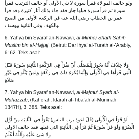
ولو خالف الموالاة فقرأ سورة لا تلي الأولى أو خالف الترتيب فقرأ
سورة ثم قرأ سورة قبلها
جاز
فقد جاء بذلك آثار كثيرة وقد قرأ
عمر بن الخطاب رضي الله عنه في الركعة الأولى من الصبح
بالكهف وفي الثانية بيوسف.
6. Yahya bin Syaraf an-Nawawi,
al-Minhaj Sharh Sahih
Muslim bin al-Hajjaj
, (Beirut: Dar Ihya' al-Turath al-'Arabiy,
6: 62. Teks asal:
وَلَا خِلَافَ أَنَّهُ يَجُوزُ لِلْمُصَلِّي أَنْ يَقْرَأَ فِي الرَّكْعَةِ الثَّانِيَةِ سُورَةً قَبْلَ
الَّتِي قَرَأَهَا فِي الْأُولَى وَإِنَّمَا يُكْرَهُ ذلك فِي رَكْعَةٍ وَلِمَنْ يَتْلُو فِي غَيْرِ
صَلَاةٍ
7. Yahya bin Syaraf an-Nawawi,
al-Majmu‘ Syarh al-
Muhazzab
, (Kaherah: Idarah al-Tiba’ah al-Muniriah,
1347H), 3: 385. Teks asal:
لَوْ قَرَأَ فِي الْأُولَى (قُلْ اعوذ برب الناس) يَقْرَأُ فِي الثَّانِيَةِ مِنْ أَوَّلِ
الْبَقَرَةِ وَلَوْ قَرَأَ سُورَةً ثُمَّ قَرَأَ فِي الثَّانِيَةِ التي قبلها فقد خالف الاولي
ولا شئ عَلَيْهِ وَاَللَّهُ أَعْلَمُ