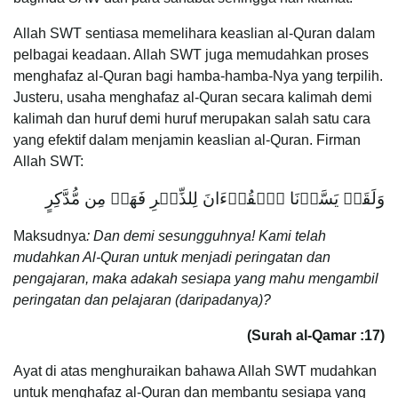
Allah SWT sentiasa memelihara keaslian al-Quran dalam
pelbagai keadaan. Allah SWT juga memudahkan proses
menghafaz al-Quran bagi hamba-hamba-Nya yang terpilih.
Justeru, usaha menghafaz al-Quran secara kalimah demi
kalimah dan huruf demi huruf merupakan salah satu cara
yang efektif dalam menjamin keaslian al-Quran. Firman
Allah SWT:
وَلَقَدۡ يَسَّرۡنَا ٱلۡقُرۡءَانَ لِلذِّكۡرِ فَهَلۡ مِن مُّدَّكِرٍ
Maksudnya
:
Dan demi sesungguhnya! Kami telah
mudahkan Al-Quran untuk menjadi peringatan dan
pengajaran, maka adakah sesiapa yang mahu mengambil
peringatan dan pelajaran (daripadanya)?
(
Surah al-Qamar
:
17)
Ayat di atas menghuraikan bahawa Allah SWT mudahkan
untuk menghafaz al-Quran dan membantu sesiapa yang