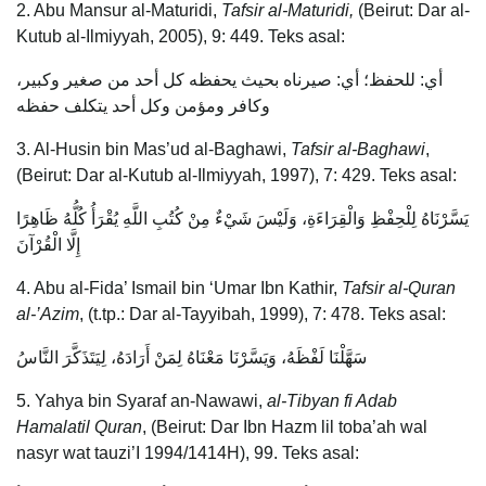
2. Abu Mansur al-Maturidi,
Tafsir al-Maturidi,
(Beirut: Dar al-
Kutub al-Ilmiyyah, 2005), 9: 449. Teks asal:
أي: للحفظ؛ أي: صيرناه بحيث يحفظه كل أحد من صغير وكبير،
وكافر ومؤمن وكل أحد يتكلف حفظه
3. Al-Husin bin Mas’ud al-Baghawi,
Tafsir al-Baghawi
,
(Beirut: Dar al-Kutub al-Ilmiyyah, 1997), 7: 429. Teks asal:
يَسَّرْنَاهُ لِلْحِفْظِ وَالْقِرَاءَةِ، وَلَيْسَ شَيْءٌ مِنْ كُتُبِ اللَّهِ يُقْرَأُ كُلُّهُ ظَاهِرًا
إِلَّا الْقُرْآنَ
4. Abu al-Fida’ Ismail bin ‘Umar Ibn Kathir,
Tafsir al-Quran
al-’Azim
, (t.tp.: Dar al-Tayyibah, 1999), 7: 478. Teks asal:
سَهَّلْنَا لَفْظَهُ، وَيَسَّرْنَا مَعْنَاهُ لِمَنْ أَرَادَهُ، لِيَتَذَكَّرَ النَّاسُ
5. Yahya bin Syaraf an-Nawawi,
al-Tibyan fi Adab
Hamalatil Quran
, (Beirut: Dar Ibn Hazm lil toba’ah wal
nasyr wat tauzi’I 1994/1414H), 99. Teks asal: