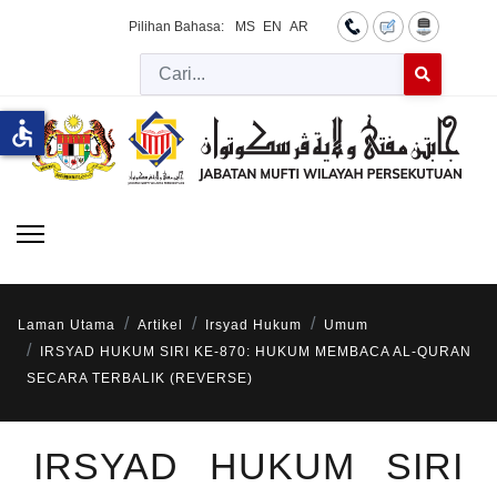
Pilihan Bahasa:
MS
EN
AR
Cari
Type 2 or more 
accessible
Laman Utama
Artikel
Irsyad Hukum
Umum
IRSYAD HUKUM SIRI KE-870: HUKUM MEMBACA AL-QURAN
SECARA TERBALIK (REVERSE)
IRSYAD HUKUM SIRI