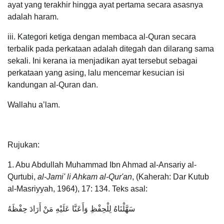
ayat yang terakhir hingga ayat pertama secara asasnya
adalah haram.
iii. Kategori ketiga dengan membaca al-Quran secara
terbalik pada perkataan adalah ditegah dan dilarang sama
sekali. Ini kerana ia menjadikan ayat tersebut sebagai
perkataan yang asing, lalu mencemar kesucian isi
kandungan al-Quran dan.
Wallahu a’lam.
Rujukan:
1. Abu Abdullah Muhammad Ibn Ahmad al-Ansariy al-
Qurtubi,
al-Jami' li Ahkam al-Qur'an
, (Kaherah: Dar Kutub
al-Masriyyah, 1964), 17: 134. Teks asal:
سَهَّلْنَاهُ لِلْحِفْظِ وَأَعَنَّا عَلَيْهِ مَنْ أَرَادَ حِفْظَهُ