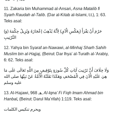
11. Zakaria bin Muhammad al-Ansari,
Asna Matalib fi
Syarh Raudah al-Talib
. (Dar al-Kitab al-Islami, t.t.), 1: 63.
Teks asal:
(وَ) حَرُمَ أَنْ يَقْرَأَ (بِعَكْسِ الْآيِ) لِأَنَّهُ يُذْهِبُ إعْجَازَهُ وَيُزِيلُ حِكْمَةَ
التَّرْتِيبِ
12. Yahya bin Syaraf an-Nawawi,
al-Minhaj Sharh Sahih
Muslim bin al-Hajjaj
, (Beirut: Dar Ihya' al-Turath al-'Arabiy,
6: 62. Teks asal:
وَلَا خِلَافَ أَنَّ تَرْتِيبَ آيَاتِ كُلِّ سُورَةٍ بِتَوْقِيفٍ مِنَ اللَّهِ تَعَالَى عَلَى مَا
هِيَ عَلَيْهِ الْآنَ فِي الْمُصْحَفِ وَهَكَذَا نَقَلَتْهُ الْأُمَّةُ عَنْ نَبِيِّهَا صلى الله
عليه وسلم
13. Al-Hajawi, 968 هـ,
Al-Iqna' Fi Fiqh Imam Ahmad bin
Hanbal
,
(Beirut: Darul Ma’rifah) 1:119. Teks asal:
ويحرم تنكيس الكلمات