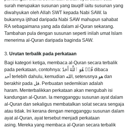
surah merupakan susunan yang
tauqifi
iaitu susunan yang
diwahyukan oleh Allah SWT kepada Nabi SAW. Ia
bukannya ijtihad daripada Nabi SAW mahupun sahabat
RA sebagaimana yang ada dalam al-Quran sekarang.
Tambahan pula dengan susunan seperti inilah umat Islam
menerima al-Quran daripada baginda SAW.
3.
Urutan terbalik pada perkataan
Bagi kategori ketiga, membaca al-Quran secara terbalik
pada perkataan, contohnya: قُلۡ هُوَ ٱللَّهُ أَحَدٌ dibaca
أحد terlebih dahulu, kemudian الله, seterusnya هو dan
berakhir pada قل. Perbuatan sedemikian adalah
haram. Menterbalikkan perkataan akan mengubah isi
kandungan al-Quran. Ia mengganggu susunan ayat dalam
al-Quran dan sekaligus membatalkan solat secara sengaja
atau tidak. Ini kerana dengan mengganggu susunan dalam
ayat al-Quran, ayat tersebut menjadi perkataan
asing. Mereka yang membaca al-Quran secara terbalik