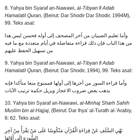
8. Yahya bin Syaraf an-Nawawi, al
-Tibyan fi Adab
Hamalatil Quran
, (Beirut: Dar Shodir Dar Shodir, 1994M),
99. Teks asal:
وأما تعليم الصبيان من آخر المصحف إلى أوله فحسن ليس هذا
من هذا الباب فإن ذلك قراءة متفاضلة في أيام متعددة مع ما فيه
من تسهيل الحفظ عليهم
9. Yahya bin Syaraf an-Nawawi,
al-Tibyan fi Adab
Hamalatil Quran,
(Beirut: Dar Shodir, 1994), 99. Teks asal:
وأما قراءة السور من آخرها إلى أولها فممنوع منعا متأكدا فإنه
يذهب بعض ضروب الاعجاز ويزيل حكمة ترتيب الآيات
10. Yahya bin Syaraf an-Nawawi,
al-Minhaj Sharh Sahih
Muslim bin al-Hajjaj
, (Beirut: Dar Ihya' al-Turath al-'Arabiy,
6: 62. Teks asal:
نَهْيِ السَّلَفِ عَنْ قِرَاءَةِ الْقُرْآنِ مَنْكُوسًا عَلَى مَنْ يَقْرَأُ مِنْ آخِرِ
السُّورَةِ إِلَى أَوَّلِهَا