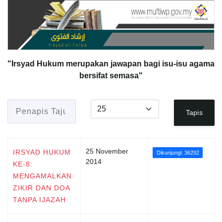
"Irsyad Hukum merupakan jawapan bagi isu-isu agama
bersifat semasa"
Penapis Tajuk
Papar #
Tapis
25 November
IRSYAD HUKUM
Dikunjungi: 36292
2014
KE-8:
MENGAMALKAN
ZIKIR DAN DOA
TANPA IJAZAH