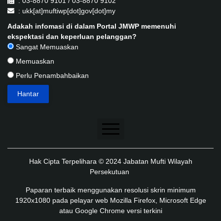
: 03-8870 9101 / 03-8870 9102
: ukk[at]muftiwp[dot]gov[dot]my
Adakah infomasi di dalam Portal JMWP memenuhi
ekspektasi dan keperluan pelanggan?
Sangat Memuaskan
Memuaskan
Perlu Penambahbaikan
Penafian
Hak Cipta Terpelihara © 2024 Jabatan Mufti Wilayah
Dasar Keselamatan
Persekutuan
Dasar Privasi
Paparan terbaik menggunakan resolusi skrin minimum
1920x1080 pada pelayar web Mozilla Firefox, Microsoft Edge
Dasar Privasi Aplikasi
atau Google Chrome versi terkini
Peta Laman