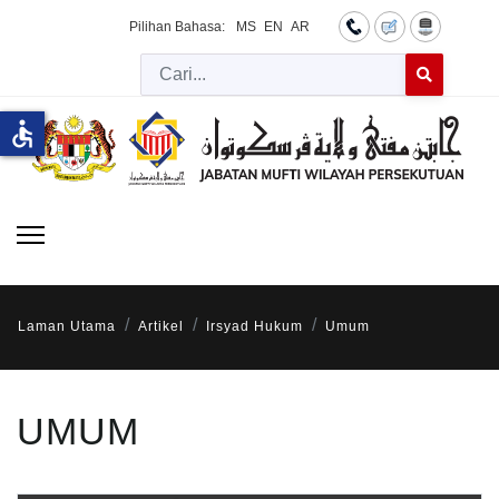
Pilihan Bahasa:
MS
EN
AR
Cari
Type 2 or more 
accessible
Laman Utama
Artikel
Irsyad Hukum
Umum
UMUM