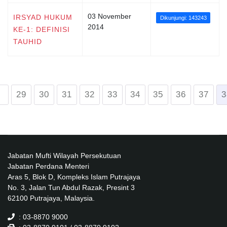
03 November
IRSYAD HUKUM
Dikunjungi: 143243
2014
KE-1: DEFINISI
TAUHID
29
30
31
32
33
34
35
36
37
3
Jabatan Mufti Wilayah Persekutuan
Jabatan Perdana Menteri
Aras 5, Blok D, Kompleks Islam Putrajaya
No. 3, Jalan Tun Abdul Razak, Presint 3
62100 Putrajaya, Malaysia.
: 03-8870 9000