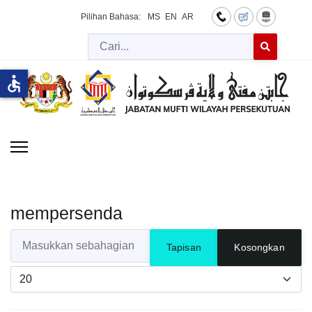
Pilihan Bahasa:
MS
EN
AR
Cari
Type 2 or more 
accessible
mempersenda
Masukkan sebahagian daripada tajuk
Tapisan
Kosongkan
Papar #