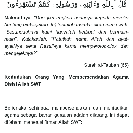
قُلْ أَبِٱللَّهِ وَءَايَٰتِهِۦ وَرَسُولِهِۦ كُنتُمْ تَسْتَهْزِءُونَ
Maksudnya:
“
Dan jika engkau bertanya kepada mereka
(tentang ejek-ejekan itu) tentulah mereka akan menjawab:
"Sesungguhnya kami hanyalah berbual dan bermain-
main". Katakanlah: "Patutkah nama Allah dan ayat-
ayatNya serta RasulNya kamu memperolok-olok dan
mengejeknya?"
Surah al-Taubah (65)
Kedudukan Orang Yang Mempersendakan Agama
Disisi Allah SWT
Berjenaka sehingga mempersendakan dan menjadikan
agama sebagai bahan gurauan adalah dilarang. Ini dapat
difahami menerusi firman Allah SWT: