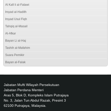
Al Kafi li al-Fatawi
Irsyad al-Hadith
Irsyad Usul Fiqh
Tahqiq al-Masail
Al-Afkar
Bayan Li al-Haj
Tashih al-Mafahim
Suara Pemikir
Bayan al-Falak
Jabatan Mufti Wilayah Persekutuan
Jabatan Perdana Menteri
Aras 5, Blok D, Kompleks Islam Putrajaya
No. 3, Jalan Tun Abdul Razak, Presint 3
62100 Putrajaya, Malaysia.