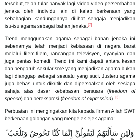
tersebut, telah tular banyak lagi video-video persembahan
jenaka oleh individu lain di kelab berkenaan yang
sebahagian kandungannya dilihat sengaja menjadikan
[2]
isu-isu agama sebagai bahan jenaka.
Trend menggunakan agama sebagai bahan jenaka ini
sebenarnya telah menjadi kebiasaan di negara barat
melalui filem-filem, rancangan televisyen, nyanyian dan
juga pentas komedi. Trend ini kami dapati antara kesan
dan pengaruh sekularisme yang menjadikan agama bukan
lagi dianggap sebagai sesuatu yang suci. Justeru agama
juga bebas untuk dikritik dan dipersoalkan oleh sesiapa
sahaja atas dasar kebebasan bersuara (
freedom of
[3]
speech
) dan berekspresi (
freedom of expression
) .
Perbuatan ini mengingatkan kita kepada firman Allah SWT
berkenaan golongan yang mengejek-ejek agama:
وَلَئِن سَأَلْتَهُمْ لَيَقُولُنَّ إِنَّمَا كُنَّا نَخُوضُ وَنَلْعَبُ ۚ