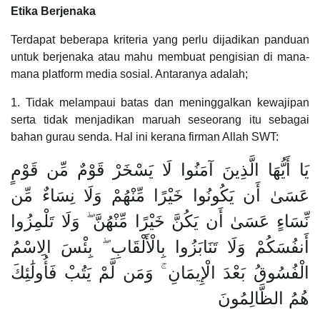
Etika Berjenaka
Terdapat beberapa kriteria yang perlu dijadikan panduan
untuk berjenaka atau mahu membuat pengisian di mana-
mana platform media sosial. Antaranya adalah;
1. Tidak melampaui batas dan meninggalkan kewajipan
serta tidak menjadikan maruah seseorang itu sebagai
bahan gurau senda. Hal ini kerana firman Allah SWT:
يَا أَيُّهَا الَّذِينَ آمَنُوا لَا يَسْخَرْ قَوْمٌ مِّن قَوْمٍ
عَسَىٰ أَن يَكُونُوا خَيْرًا مِّنْهُمْ وَلَا نِسَاءٌ مِّن
نِّسَاءٍ عَسَىٰ أَن يَكُنَّ خَيْرًا مِّنْهُنَّ ۖ وَلَا تَلْمِزُوا
أَنفُسَكُمْ وَلَا تَنَابَزُوا بِالْأَلْقَابِ ۖ بِئْسَ الِاسْمُ
الْفُسُوقُ بَعْدَ الْإِيمَانِ ۚ وَمَن لَّمْ يَتُبْ فَأُولَٰئِكَ
هُمُ الظَّالِمُونَ ‎