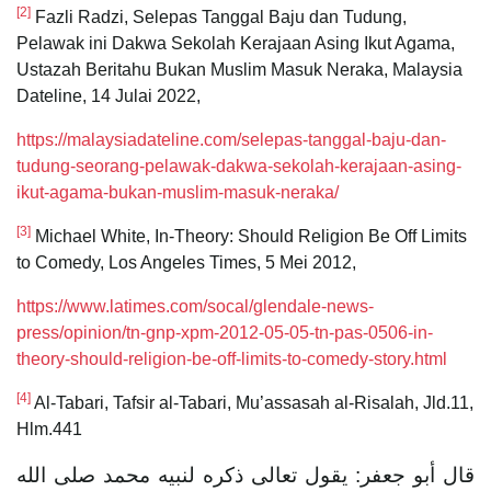
[2]
Fazli Radzi, Selepas Tanggal Baju dan Tudung,
Pelawak ini Dakwa Sekolah Kerajaan Asing Ikut Agama,
Ustazah Beritahu Bukan Muslim Masuk Neraka, Malaysia
Dateline, 14 Julai 2022,
https://malaysiadateline.com/selepas-tanggal-baju-dan-
tudung-seorang-pelawak-dakwa-sekolah-kerajaan-asing-
ikut-agama-bukan-muslim-masuk-neraka/
[3]
Michael White, In-Theory: Should Religion Be Off Limits
to Comedy, Los Angeles Times, 5 Mei 2012,
https://www.latimes.com/socal/glendale-news-
press/opinion/tn-gnp-xpm-2012-05-05-tn-pas-0506-in-
theory-should-religion-be-off-limits-to-comedy-story.html
[4]
Al-Tabari, Tafsir al-Tabari, Mu’assasah al-Risalah, Jld.11,
Hlm.441
قال أبو جعفر: يقول تعالى ذكره لنبيه محمد صلى الله