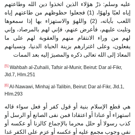
عليه وسلم: ذرْ هؤلاء الذين اتخذوا دين الله وطاعتهم
إياه لعبًا ولهوًا، (1) فجعلوا حظوظهم من طاعتهم إياه
اللعب بآياته، (2) واللهوَ والاستهزاء بها إذا سمعوها
وتليت عليهم، فأعرض عنهم، فإني لهم بالمرصاد، وإني
لهم من وراء الانتقام منهم والعقوبة لهم على ما
يفعلون، وعلى اغترارهم بزينة الحياة الدنيا، ونسيانهم
المعادَ إلى الله تعالى ذكره والمصيرَ إليه بعد الممات
[5]
Wahbah al-Zuhaili, Tafsir al-Munir, Beirut: Dar al-Fikr,
Jld.7, Hlm.251
[6]
Al-Nawawi, Minhaj al-Talibin, Beirut: Dar al-Fikr, Jld.1,
Hlm.293
هي قطع الإسلام بنية أو قول كفر أو فعل سواء قاله
استهزاء أو عنادا أو اعتقادا فمن نفى الصانع أو الرسل أو
كذب رسولا أو حلل محرما بالإجماع كالزنا أو عكسه أو
نفى وجوب مجمع عليه أو عكسه أو عزم على الكفر غدا