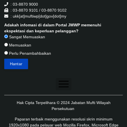
: 03-8870 9000
: 03-8870 9101 / 03-8870 9102
: ukk[at]muftiwp[dot]gov[dot]my
Adakah infomasi di dalam Portal JMWP memenuhi
ekspektasi dan keperluan pelanggan?
Sangat Memuaskan
Memuaskan
Perlu Penambahbaikan
Penafian
Hak Cipta Terpelihara © 2024 Jabatan Mufti Wilayah
Dasar Keselamatan
Persekutuan
Dasar Privasi
Paparan terbaik menggunakan resolusi skrin minimum
1920x1080 pada pelayar web Mozilla Firefox, Microsoft Edge
Dasar Privasi Aplikasi