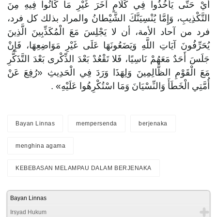
أَيْ حَتَّى يَأْخُذُوا فِي كَلَامٍ آخَرَ غَيْرِ مَا كَانُوا فِيهِ مِنَ
التَّكْذِيبِ، وَإِمَّا يُنْسِيَنَّكَ الشَّيْطانُ والمراد بذلك كل فرد،
فرد من آحاد الأمة، أن لا يَجْلِسَ مَعَ الْمُكَذِّبِينَ الَّذِينَ
يُحَرِّفُونَ آيَاتِ اللَّهِ وَيَضَعُونَهَا عَلَى غَيْرِ مَوَاضِعِهَا، فَإِنْ
جَلَسَ أَحَدٌ مَعَهُمْ نَاسِيًا، فَلا تَقْعُدْ بَعْدَ الذِّكْرى بَعْدَ التَّذَكُّرِ
مَعَ الْقَوْمِ الظَّالِمِينَ وَلِهَذَا وَرَدَ فِي الْحَدِيثِ «رُفِعَ عَنْ
أُمَّتِي الْخَطَأَ وَالنِّسْيَانَ وَمَا اسْتُكْرِهُوا عَلَيْهِ» .
Bayan Linnas
mempersenda
berjenaka
menghina agama
KEBEBASAN MELAMPAU DALAM BERJENAKA
Bayan Linnas
Irsyad Hukum