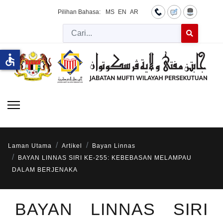
Pilihan Bahasa:
MS
EN
AR
Cari
Type 2 or more 
accessible
Laman Utama
Artikel
Bayan Linnas
BAYAN LINNAS SIRI KE-255: KEBEBASAN MELAMPAU
DALAM BERJENAKA
BAYAN LINNAS SIRI