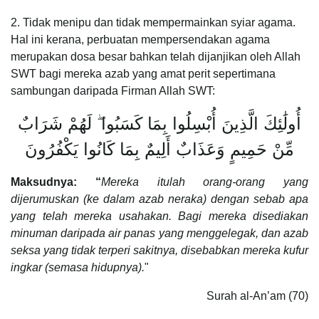
2. Tidak menipu dan tidak mempermainkan syiar agama.
Hal ini kerana, perbuatan mempersendakan agama
merupakan dosa besar bahkan telah dijanjikan oleh Allah
SWT bagi mereka azab yang amat perit sepertimana
sambungan daripada Firman Allah SWT:
أُولَٰئِكَ الَّذِينَ أُبْسِلُوا بِمَا كَسَبُوا ۖ لَهُمْ شَرَابٌ
مِّنْ حَمِيمٍ وَعَذَابٌ أَلِيمٌ بِمَا كَانُوا يَكْفُرُونَ
Maksudnya: “
Mereka itulah orang-orang yang
dijerumuskan (ke dalam azab neraka) dengan sebab apa
yang telah mereka usahakan. Bagi mereka disediakan
minuman daripada air panas yang menggelegak, dan azab
seksa yang tidak terperi sakitnya, disebabkan mereka kufur
ingkar (semasa hidupnya).
"
Surah al-An’am (70)