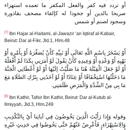
أو تردد فيه كفر والفعل المكفر ما تعمده استهزاء
صريحا بالدين أو جحودا له كإلقاء مصحف بقاذورة
وسجود لصنم أو شمس
[7]
Ibn Hajar al-Haitami, al-Jawazir ‘an Iqtiraf al-Kabair,
Beirut: Dar al-Fikr, Jld.1, Hlm.48
أَوْ يَسْخَرُ بِاسْمِ اللَّهِ تَعَالَى أَوْ نَبِيِّهِ كَأَنْ يُصَغِّرَهُ أَوْ بِأَمْرِهِ أَوْ
نَهْيِهِ أَوْ وَعْدِهِ أَوْ وَعِيدِهِ كَأَنْ يَقُولَ لَوْ أَمَرَنِي بِكَذَا لَمْ أَفْعَلْهُ
أَوْ لَوْ جَعَلَ الْقِبْلَةَ هُنَا مَا صَلَّيْتُ إلَيْهَا أَوْ لَوْ أَعْطَانِي الْجَنَّةَ
مَا دَخَلْتُهَا اسْتِخْفَافًا أَوْ عِنَادًا أَوْ لَوْ آخَذَنِي بِتَرْكِ الصَّلَاةِ مَعَ
مَا بِي مِنْ الشِّدَّةِ وَالْمَرَضِ ظَلَمَنِي.
[8]
Ibn Kathir, Tafsir Ibn Kathir, Beirut: Dar al-Kutub al-
Ilmiyyah, Jld.3, Hlm.249
وقوله وَإِذا رَأَيْتَ الَّذِينَ يَخُوضُونَ فِي آياتِنا أَيْ بِالتَّكْذِيبِ
وَالِاسْتِهْزَاءِ، فَأَعْرِضْ عَنْهُمْ حَتَّى يَخُوضُوا فِي حَدِيثٍ غَيْرِهِ