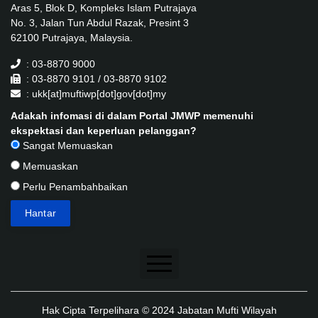
Aras 5, Blok D, Kompleks Islam Putrajaya
No. 3, Jalan Tun Abdul Razak, Presint 3
62100 Putrajaya, Malaysia.
: 03-8870 9000
: 03-8870 9101 / 03-8870 9102
: ukk[at]muftiwp[dot]gov[dot]my
Adakah infomasi di dalam Portal JMWP memenuhi
ekspektasi dan keperluan pelanggan?
Sangat Memuaskan
Memuaskan
Perlu Penambahbaikan
Penafian
Hak Cipta Terpelihara © 2024 Jabatan Mufti Wilayah