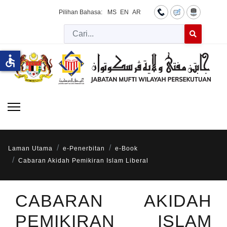
Pilihan Bahasa:
MS
EN
AR
Cari
Type 2 or more 
accessible
Laman Utama
e-Penerbitan
e-Book
Cabaran Akidah Pemikiran Islam Liberal
CABARAN AKIDAH
PEMIKIRAN ISLAM