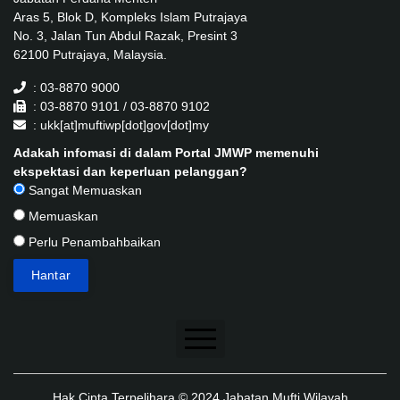
Aras 5, Blok D, Kompleks Islam Putrajaya
No. 3, Jalan Tun Abdul Razak, Presint 3
62100 Putrajaya, Malaysia.
: 03-8870 9000
: 03-8870 9101 / 03-8870 9102
: ukk[at]muftiwp[dot]gov[dot]my
Adakah infomasi di dalam Portal JMWP memenuhi
ekspektasi dan keperluan pelanggan?
Sangat Memuaskan
Memuaskan
Perlu Penambahbaikan
Penafian
Hak Cipta Terpelihara © 2024 Jabatan Mufti Wilayah