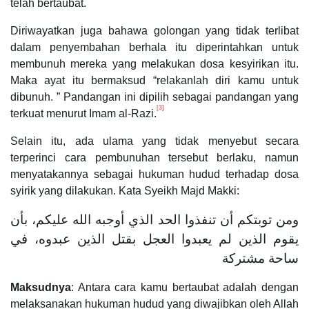
telah bertaubat.
Diriwayatkan juga bahawa golongan yang tidak terlibat
dalam penyembahan berhala itu diperintahkan untuk
membunuh mereka yang melakukan dosa kesyirikan itu.
Maka ayat itu bermaksud “relakanlah diri kamu untuk
dibunuh. ” Pandangan ini dipilih sebagai pandangan yang
[3]
terkuat menurut Imam al-Razi.
Selain itu, ada ulama yang tidak menyebut secara
terperinci cara pembunuhan tersebut berlaku, namun
menyatakannya sebagai hukuman hudud terhadap dosa
syirik yang dilakukan. Kata Syeikh Majd Makki:
ومن توبتكم أن تنفذوا الحد الذي أوجبه الله عليكم، بأن
يقوم الذين لم يعبدوا العجل بقتل الذين عبدوه، في
ساحة مشتركة
Maksudnya
: Antara cara kamu bertaubat adalah dengan
melaksanakan hukuman hudud yang diwajibkan oleh Allah