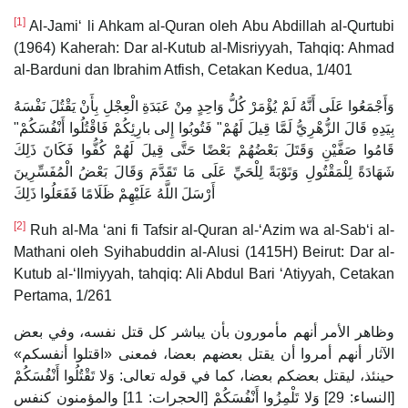
[1]
Al-Jami‘ li Ahkam al-Quran oleh Abu Abdillah al-Qurtubi
(1964) Kaherah: Dar al-Kutub al-Misriyyah, Tahqiq: Ahmad
al-Barduni dan Ibrahim Atfish, Cetakan Kedua, 1/401
وَأَجْمَعُوا عَلَى أَنَّهُ لَمْ يُؤْمَرْ كُلُّ وَاحِدٍ مِنْ عَبَدَةِ الْعِجْلِ بِأَنْ يَقْتُلَ نَفْسَهُ
بِيَدِهِ قَالَ الزُّهْرِيُّ لَمَّا قِيلَ لَهُمْ" فَتُوبُوا إِلى بارِئِكُمْ فَاقْتُلُوا أَنْفُسَكُمْ"
قَامُوا صَفَّيْنِ وَقَتَلَ بَعْضُهُمْ بَعْضًا حَتَّى قِيلَ لَهُمْ كُفُّوا فَكَانَ ذَلِكَ
شَهَادَةً لِلْمَقْتُولِ وَتَوْبَةً لِلْحَيِّ عَلَى مَا تَقَدَّمَ وَقَالَ بَعْضُ الْمُفَسِّرِينَ
أَرْسَلَ اللَّهُ عَلَيْهِمْ ظَلَامًا فَفَعَلُوا ذَلِكَ
[2]
Ruh al-Ma ‘ani fi Tafsir al-Quran al-‘Azim wa al-Sab‘i al-
Mathani oleh Syihabuddin al-Alusi (1415H) Beirut: Dar al-
Kutub al-‘Ilmiyyah, tahqiq: Ali Abdul Bari ‘Atiyyah, Cetakan
Pertama, 1/261
وظاهر الأمر أنهم مأمورون بأن يباشر كل قتل نفسه، وفي بعض
الآثار أنهم أمروا أن يقتل بعضهم بعضا، فمعنى «اقتلوا أنفسكم»
حينئذ، ليقتل بعضكم بعضا، كما في قوله تعالى: وَلا تَقْتُلُوا أَنْفُسَكُمْ
[النساء: 29] وَلا تَلْمِزُوا أَنْفُسَكُمْ [الحجرات: 11] والمؤمنون كنفس