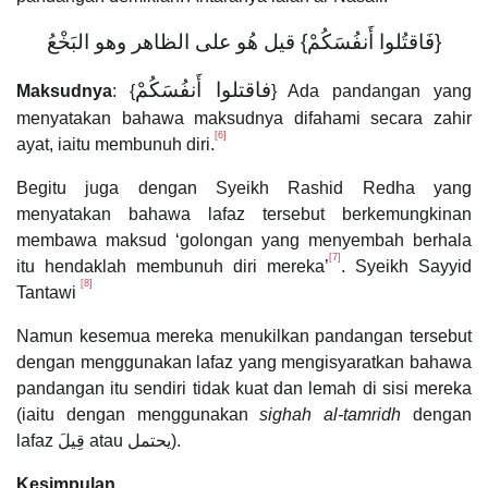
{فَاقتُلوا أَنفُسَكُمْ} قيل هُو على الظاهر وهو البَخْعُ
فاقتلوا أَنفُسَكُمْ
Maksudnya
: {
} Ada pandangan yang
menyatakan bahawa maksudnya difahami secara zahir
[6]
ayat, iaitu membunuh diri.
Begitu juga dengan Syeikh Rashid Redha yang
menyatakan bahawa lafaz tersebut berkemungkinan
membawa maksud ‘golongan yang menyembah berhala
[7]
itu hendaklah membunuh diri mereka’
. Syeikh Sayyid
[8]
Tantawi
Namun kesemua mereka menukilkan pandangan tersebut
dengan menggunakan lafaz yang mengisyaratkan bahawa
pandangan itu sendiri tidak kuat dan lemah di sisi mereka
(iaitu dengan menggunakan
sighah al-tamridh
dengan
lafaz قِيلَ atau يحتمل).
Kesimpulan