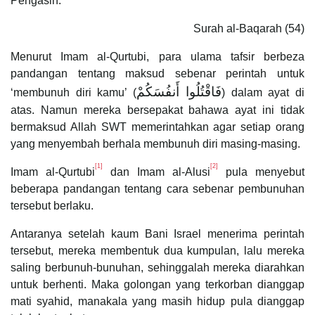
Pengasih.
Surah al-Baqarah (54)
Menurut Imam al-Qurtubi, para ulama tafsir berbeza
pandangan tentang maksud sebenar perintah untuk
فَاقْتُلُوا أَنفُسَكُمْ
‘membunuh diri kamu’ (
) dalam ayat di
atas. Namun mereka bersepakat bahawa ayat ini tidak
bermaksud Allah SWT memerintahkan agar setiap orang
yang menyembah berhala membunuh diri masing-masing.
[1]
[2]
Imam al-Qurtubi
dan Imam al-Alusi
pula menyebut
beberapa pandangan tentang cara sebenar pembunuhan
tersebut berlaku.
Antaranya setelah kaum Bani Israel menerima perintah
tersebut, mereka membentuk dua kumpulan, lalu mereka
saling berbunuh-bunuhan, sehinggalah mereka diarahkan
untuk berhenti. Maka golongan yang terkorban dianggap
mati syahid, manakala yang masih hidup pula dianggap