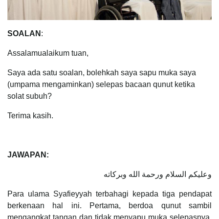
SOALAN
:
Assalamualaikum tuan,
Saya ada satu soalan, bolehkah saya sapu muka saya
(umpama mengaminkan) selepas bacaan qunut ketika
solat subuh?
Terima kasih.
JAWAPAN:
وعليكم السلام ورحمة الله وبركاته
Para ulama Syafieyyah terbahagi kepada tiga pendapat
berkenaan hal ini. Pertama, berdoa qunut sambil
mengangkat tangan dan tidak menyapu muka selepasnya.