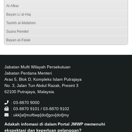
Al-Afkar
Bayan Li al-Haj
Tashih al-Mafahim
Suara Pemikir
Bayan al-Falak
Jabatan Mufti Wilayah Persekutuan
Jabatan Perdana Menteri
Aras 5, Blok D, Kompleks Islam Putrajaya
No. 3, Jalan Tun Abdul Razak, Presint 3
62100 Putrajaya, Malaysia.
: 03-8870 9000
: 03-8870 9101 / 03-8870 9102
: ukk[at]muftiwp[dot]gov[dot]my
Adakah infomasi di dalam Portal JMWP memenuhi
ekspektasi dan keperluan pelanggan?