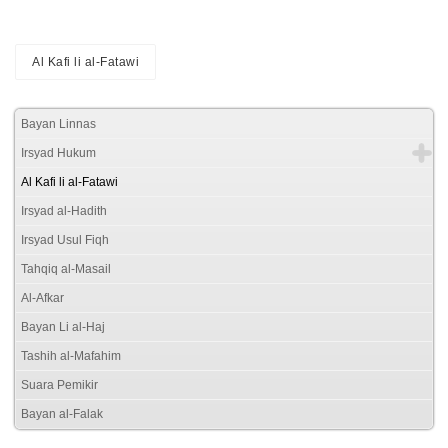
Al Kafi li al-Fatawi
Bayan Linnas
Irsyad Hukum
Al Kafi li al-Fatawi
Irsyad al-Hadith
Irsyad Usul Fiqh
Tahqiq al-Masail
Al-Afkar
Bayan Li al-Haj
Tashih al-Mafahim
Suara Pemikir
Bayan al-Falak