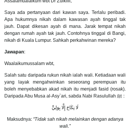
Assalamualaikum wbt Dr Zulkifli,
Saya ada pertanyaan dari kawan saya. Terlalu peribadi.
Apa hukumnya nikah dalam kawasan ayah tinggal tak
jauh. Dapat dikesan ayah di mana. Jarak tempat nikah
dengan rumah ayah tak jauh. Contohnya tinggal di Bangi,
nikah di Kuala Lumpur. Sahkah perkahwinan mereka?
Jawapan
:
Waalaikumussalam wbt,
Salah satu daripada rukun nikah ialah wali. Ketiadaan wali
yang layak mengahwinkan seseorang perempuan itu
boleh menyebabkan akad nikah itu menjadi fasid (rosak).
Daripada Abu Musa al-Asy`ari, sabda Nabi Rasulullah ﷺ :
لَا نِكَاحَ إِلَّا بِوَلِيٍّ
Maksudnya:
“Tidak sah nikah melainkan dengan adanya
wali.”