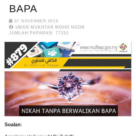
BAPA
07 NOVEMBER 2018
UMAR MUKHTAR MOHD NOOR
JUMLAH PAPARAN: 77232
Soa
lan
: