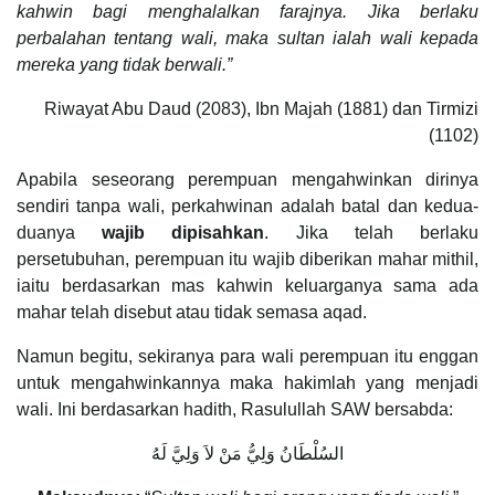
kahwin bagi menghalalkan farajnya. Jika berlaku
perbalahan tentang wali, maka sultan ialah wali kepada
mereka yang tidak berwali.”
Riwayat Abu Daud (2083), Ibn Majah (1881) dan Tirmizi
(1102)
Apabila seseorang perempuan mengahwinkan dirinya
sendiri tanpa wali, perkahwinan adalah batal dan kedua-
duanya
wajib dipisahkan
. Jika telah berlaku
persetubuhan, perempuan itu wajib diberikan mahar mithil,
iaitu berdasarkan mas kahwin keluarganya sama ada
mahar telah disebut atau tidak semasa aqad.
Namun begitu, sekiranya para wali perempuan itu enggan
untuk mengahwinkannya maka hakimlah yang menjadi
wali. Ini berdasarkan hadith, Rasulullah SAW bersabda:
السُلْطَانُ وَلِيُّ مَنْ لاَ وَلِيَّ لَهُ