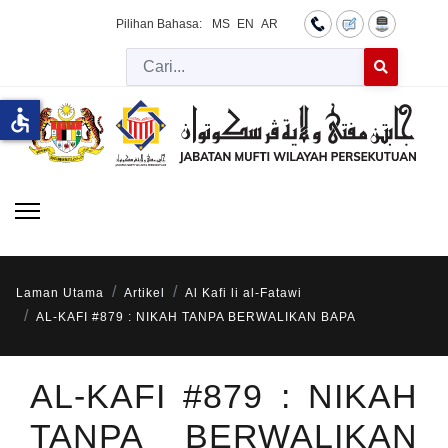
Pilihan Bahasa:
MS
EN
AR
Cari
Type 2 or more 
accessible
Laman Utama
Artikel
Al Kafi li al-Fatawi
AL-KAFI #879 : NIKAH TANPA BERWALIKAN BAPA
AL-KAFI #879 : NIKAH
TANPA BERWALIKAN