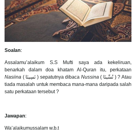
Soalan
:
Assalamu’alaikum S.S Mufti saya ada kekeliruan,
benarkah dalam doa khatam Al-Quran itu, perkataan
Nasiina
( نَسِينَا ) sepatutnya dibaca
Nussina
( نُسِّينَا ) ? Atau
tiada masalah untuk membaca mana-mana daripada salah
satu perkataan tersebut ?
Jawapan
:
Wa’alaikumussalam w.b.t