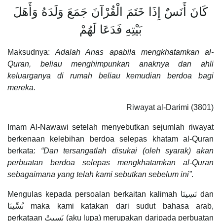
كَانَ أَنَسٌ إِذَا خَتَمَ الْقُرْآنَ جَمَعَ وَلَدَهُ وَأَهَلَ
بَيْتِهِ فَدَعَا لَهُمْ
Maksudnya:
Adalah Anas apabila mengkhatamkan al-
Quran, beliau menghimpunkan anaknya dan ahli
keluarganya di rumah beliau kemudian berdoa bagi
mereka
.
Riwayat al-Darimi (3801)
Imam Al-Nawawi setelah menyebutkan sejumlah riwayat
berkenaan kelebihan berdoa selepas khatam al-Quran
berkata:
“Dan tersangatlah disukai (oleh syarak) akan
perbuatan berdoa selepas mengkhatamkan al-Quran
sebagaimana yang telah kami sebutkan sebelum ini”
.
Mengulas kepada persoalan berkaitan kalimah نَسِينَا dan
نُسِّينَا maka kami katakan dari sudut bahasa arab,
perkataan نَسِيتُ (aku lupa) merupakan daripada perbuatan