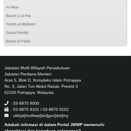
Al-Afkar
Bayan Li al-Haj
Tashih al-Mafahim
Suara Pemikir
Bayan al-Falak
Jabatan Mufti Wilayah Persekutuan
Jabatan Perdana Menteri
Aras 5, Blok D, Kompleks Islam Putrajaya
No. 3, Jalan Tun Abdul Razak, Presint 3
62100 Putrajaya, Malaysia.
: 03-8870 9000
: 03-8870 9101 / 03-8870 9102
: ukk[at]muftiwp[dot]gov[dot]my
Adakah infomasi di dalam Portal JMWP memenuhi
ekspektasi dan keperluan pelanggan?