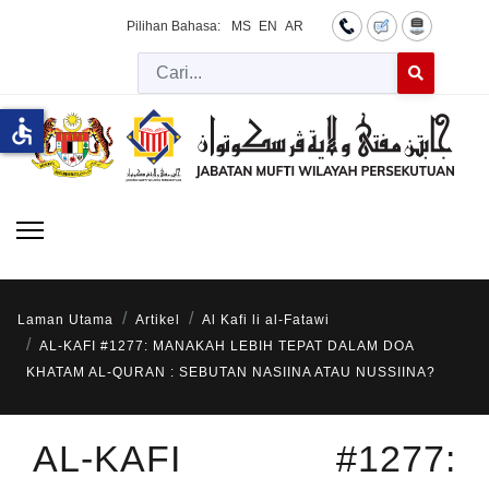
Pilihan Bahasa:
MS
EN
AR
Cari
Type 2 or more 
accessible
Laman Utama
Artikel
Al Kafi li al-Fatawi
AL-KAFI #1277: MANAKAH LEBIH TEPAT DALAM DOA
KHATAM AL-QURAN : SEBUTAN NASIINA ATAU NUSSIINA?
AL-KAFI #1277: