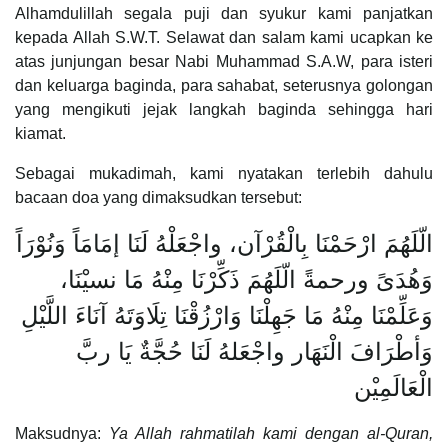
Alhamdulillah segala puji dan syukur kami panjatkan
kepada Allah S.W.T. Selawat dan salam kami ucapkan ke
atas junjungan besar Nabi Muhammad S.A.W, para isteri
dan keluarga baginda, para sahabat, seterusnya golongan
yang mengikuti jejak langkah baginda sehingga hari
kiamat.
Sebagai mukadimah, kami nyatakan terlebih dahulu
bacaan doa yang dimaksudkan tersebut:
الّلَهُمَ ارْحَمْنَا بِالْقُرْآن، واجْعَلْهُ لَنَا إمَامَاً وَنُوْرَاً
وَهُدَىً ورحمةً الّلَهُمَ ذَكِّرْنَا مِنْهُ مَا نسيْنَا،
وَعَلِّمْنَا مِنْهُ مَا جَهِلْنَا وَارْزُقْنَا تِلَاوَتَهُ آنَاءَ اللَّيْلِ
وَأطْرَافَ الْنَهَار واجْعَلهُ لَنَا حُجَّةٌ يَا ربَّ
الْعَالَمِيْن
Maksudnya:
Ya Allah rahmatilah kami dengan al-Quran,