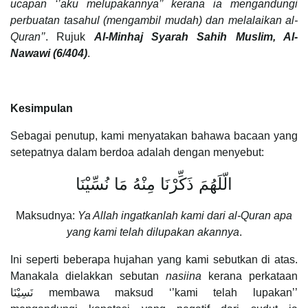
ucapan ‘’aku melupakannya’’ kerana ia mengandungi
perbuatan tasahul (mengambil mudah) dan melalaikan al-
Quran’’
. Rujuk
Al-Minhaj Syarah Sahih Muslim, Al-
Nawawi (6/404)
.
Kesimpulan
Sebagai penutup, kami menyatakan bahawa bacaan yang
setepatnya dalam berdoa adalah dengan menyebut:
الّلَهُمَ ذَكِّرْنَا مِنْهُ مَا نُسِّيْنَا
Maksudnya:
Ya Allah ingatkanlah kami dari al-Quran apa
yang kami telah dilupakan akannya
.
Ini seperti beberapa hujahan yang kami sebutkan di atas.
Manakala dielakkan sebutan
nasiina
kerana perkataan
نَسِيْنَا membawa maksud ‘’kami telah lupakan’’