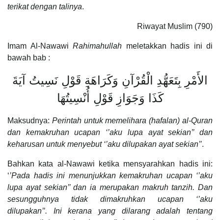
terikat dengan talinya
.
Riwayat Muslim (790)
Imam Al-Nawawi
Rahimahullah
meletakkan hadis ini di
bawah bab :
الأَمْرِ بِتَعَهُّدِ الْقُرْآنِ وَكَرَاهَةِ قَوْلِ نَسِيتُ آيَةَ
كَذَا وَجَوَازِ قَوْلِ أُنْسِيتُهَا
Maksudnya:
Perintah untuk memelihara (hafalan) al-Quran
dan kemakruhan ucapan ‘’aku lupa ayat sekian’’ dan
keharusan untuk menyebut ‘’aku dilupakan ayat sekian’’
.
Bahkan kata al-Nawawi ketika mensyarahkan hadis ini:
‘
’Pada hadis ini menunjukkan kemakruhan ucapan ‘’aku
lupa ayat sekian’’ dan ia merupakan makruh tanzih. Dan
sesungguhnya tidak dimakruhkan ucapan ‘’aku
dilupakan’’. Ini kerana yang dilarang adalah tentang