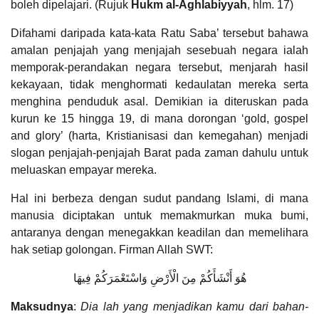
boleh dipelajari. (Rujuk
Hukm al-Aghlabiyyah
, hlm. 17)
Difahami daripada kata-kata Ratu Saba’ tersebut bahawa
amalan penjajah yang menjajah sesebuah negara ialah
memporak-perandakan negara tersebut, menjarah hasil
kekayaan, tidak menghormati kedaulatan mereka serta
menghina penduduk asal. Demikian ia diteruskan pada
kurun ke 15 hingga 19, di mana dorongan ‘gold, gospel
and glory’ (harta, Kristianisasi dan kemegahan) menjadi
slogan penjajah-penjajah Barat pada zaman dahulu untuk
meluaskan empayar mereka.
Hal ini berbeza dengan sudut pandang Islami, di mana
manusia diciptakan untuk memakmurkan muka bumi,
antaranya dengan menegakkan keadilan dan memelihara
hak setiap golongan. Firman Allah SWT:
هُوَ أَنْشَأَكُمْ مِنَ الْأَرْضِ وَاسْتَعْمَرَكُمْ فِيهَا
Maksudnya
:
Dia lah yang menjadikan kamu dari bahan-