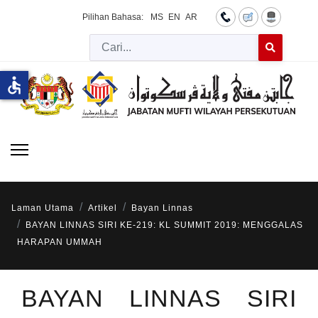
Pilihan Bahasa:
MS
EN
AR
Cari
Type 2 or more 
accessible
Laman Utama
Artikel
Bayan Linnas
BAYAN LINNAS SIRI KE-219: KL SUMMIT 2019: MENGGALAS
HARAPAN UMMAH
BAYAN LINNAS SIRI