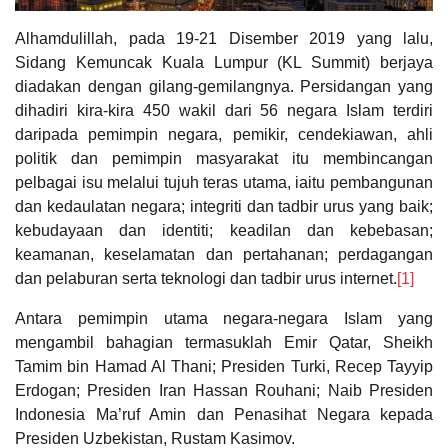
Alhamdulillah, pada 19-21 Disember 2019 yang lalu,
Sidang Kemuncak Kuala Lumpur (KL Summit) berjaya
diadakan dengan gilang-gemilangnya. Persidangan yang
dihadiri kira-kira 450 wakil dari 56 negara Islam terdiri
daripada pemimpin negara, pemikir, cendekiawan, ahli
politik dan pemimpin masyarakat itu membincangan
pelbagai isu melalui tujuh teras utama, iaitu pembangunan
dan kedaulatan negara; integriti dan tadbir urus yang baik;
kebudayaan dan identiti; keadilan dan kebebasan;
keamanan, keselamatan dan pertahanan; perdagangan
dan pelaburan serta teknologi dan tadbir urus internet.
[1]
Antara pemimpin utama negara-negara Islam yang
mengambil bahagian termasuklah Emir Qatar, Sheikh
Tamim bin Hamad Al Thani; Presiden Turki, Recep Tayyip
Erdogan; Presiden Iran Hassan Rouhani; Naib Presiden
Indonesia Ma’ruf Amin dan Penasihat Negara kepada
Presiden Uzbekistan, Rustam Kasimov.