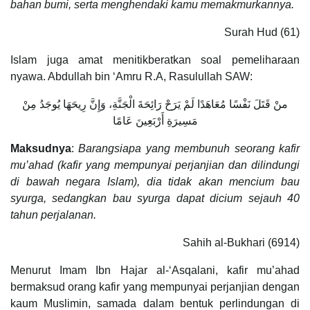
bahan bumi, serta menghendaki kamu memakmurkannya.
Surah Hud (61)
Islam juga amat menitikberatkan soal pemeliharaan
nyawa. Abdullah bin ‘Amru R.A, Rasulullah SAW:
منْ قَتَلَ نَفْسًا مُعَاهَدًا لَمْ يَرَحْ رَائِحَةَ الْجَنَّةِ، وَإِنَّ رِيحَهَا يُوجَدُ مِنْ
مَسِيرَةِ أَرْبَعِينَ عَامًا
Maksudnya
:
Barangsiapa yang membunuh seorang kafir
mu’ahad (kafir yang mempunyai perjanjian dan dilindungi
di bawah negara Islam), dia tidak akan mencium bau
syurga, sedangkan bau syurga dapat dicium sejauh 40
tahun perjalanan.
Sahih al-Bukhari (6914)
Menurut Imam Ibn Hajar al-‘Asqalani, kafir mu’ahad
bermaksud orang kafir yang mempunyai perjanjian dengan
kaum Muslimin, samada dalam bentuk perlindungan di