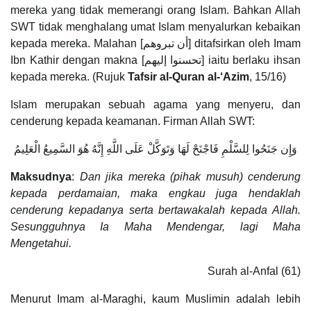
mereka yang tidak memerangi orang Islam. Bahkan Allah
SWT tidak menghalang umat Islam menyalurkan kebaikan
kepada mereka. Malahan [أن تبروهم] ditafsirkan oleh Imam
Ibn Kathir dengan makna [تحسنوا إليهم] iaitu berlaku ihsan
kepada mereka. (Rujuk
Tafsir al-Quran al-‘Azim
, 15/16)
Islam merupakan sebuah agama yang menyeru, dan
cenderung kepada keamanan. Firman Allah SWT:
وَإِن جَنَحُوا لِلسَّلْمِ فَاجْنَحْ لَهَا وَتَوَكَّلْ عَلَى اللَّهِ إِنَّهُ هُوَ السَّمِيعُ الْعَلِيمُ
Maksudnya
:
Dan jika mereka (pihak musuh) cenderung
kepada perdamaian, maka engkau juga hendaklah
cenderung kepadanya serta bertawakalah kepada Allah.
Sesungguhnya Ia Maha Mendengar, lagi Maha
Mengetahui.
Surah al-Anfal (61)
Menurut Imam al-Maraghi, kaum Muslimin adalah lebih