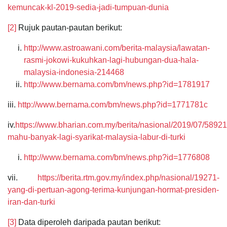
kemuncak-kl-2019-sedia-jadi-tumpuan-dunia
[2]
Rujuk pautan-pautan berikut:
http://www.astroawani.com/berita-malaysia/lawatan-
rasmi-jokowi-kukuhkan-lagi-hubungan-dua-hala-
malaysia-indonesia-214468
http://www.bernama.com/bm/news.php?id=1781917
iii.
http://www.bernama.com/bm/news.php?id=1771781c
iv.
https://www.bharian.com.my/berita/nasional/2019/07/5892
mahu-banyak-lagi-syarikat-malaysia-labur-di-turki
http://www.bernama.com/bm/news.php?id=1776808
vii.
https://berita.rtm.gov.my/index.php/nasional/19271-
yang-di-pertuan-agong-terima-kunjungan-hormat-presiden-
iran-dan-turki
[3]
Data diperoleh daripada pautan berikut: