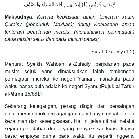
لِإِيلَافِ قُرَيْشٍ (1) إِيلَافِهِمْ رِحْلَةَ الشِّتَاءِ وَالصَّيْفِ
Maksudnya
:
Kerana kebiasaan aman tenteram kaum
Quraisy (penduduk Makkah); (iaitu) Kebiasaan aman
tenteram perjalanan mereka (menjalankan perniagaan)
pada musim sejuk dan pada musim panas;
Surah Quraisy (1-2)
Menurut Syeikh Wahbah al-Zuhaily, perjalanan pada
musim sejuk yang dimaksudkan ialah rombongan
perniagaan mereka ke negeri Yaman, manakala pada
waktu panas pula adalah ke negeri Syam. (Rujuk
al-Tafsir
al-Munir
15/681)
Sebarang ketegangan, perang dingin dan persaingan
untuk memonopoli perdagangan akan hanya menatijahkan
kezaliman dan kesengsaraan. Hal ini jelas dilihat melalui
sejarah peradaban dunia, yang menyaksikan kuasa-kuasa
besar empayar dunia pada waktu itu seperti Inggeris,