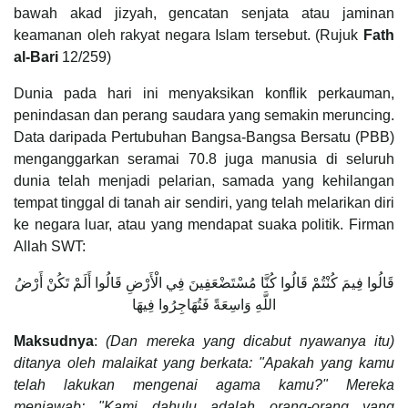
bawah akad jizyah, gencatan senjata atau jaminan
keamanan oleh rakyat negara Islam tersebut. (Rujuk
Fath
al-Bari
12/259)
Dunia pada hari ini menyaksikan konflik perkauman,
penindasan dan perang saudara yang semakin meruncing.
Data daripada Pertubuhan Bangsa-Bangsa Bersatu (PBB)
menganggarkan seramai 70.8 juga manusia di seluruh
dunia telah menjadi pelarian, samada yang kehilangan
tempat tinggal di tanah air sendiri, yang telah melarikan diri
ke negara luar, atau yang mendapat suaka politik. Firman
Allah SWT:
قَالُوا فِيمَ كُنْتُمْ قَالُوا كُنَّا مُسْتَضْعَفِينَ فِي الْأَرْضِ قَالُوا أَلَمْ تَكُنْ أَرْضُ
اللَّهِ وَاسِعَةً فَتُهَاجِرُوا فِيهَا
Maksudnya
:
(Dan mereka yang dicabut nyawanya itu)
ditanya oleh malaikat yang berkata: "Apakah yang kamu
telah lakukan mengenai agama kamu?" Mereka
menjawab: "Kami dahulu adalah orang-orang yang