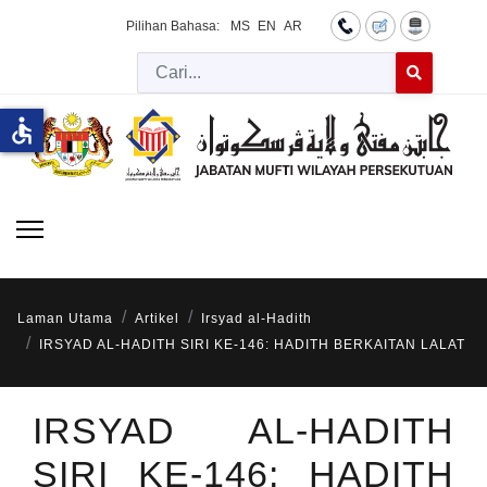
Pilihan Bahasa:
MS
EN
AR
Cari
Type 2 or more 
accessible
Laman Utama
Artikel
Irsyad al-Hadith
IRSYAD AL-HADITH SIRI KE-146: HADITH BERKAITAN LALAT
IRSYAD AL-HADITH
SIRI KE-146: HADITH