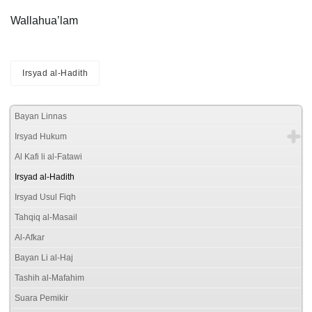
Wallahua’lam
Irsyad al-Hadith
Bayan Linnas
Irsyad Hukum
Al Kafi li al-Fatawi
Irsyad al-Hadith
Irsyad Usul Fiqh
Tahqiq al-Masail
Al-Afkar
Bayan Li al-Haj
Tashih al-Mafahim
Suara Pemikir