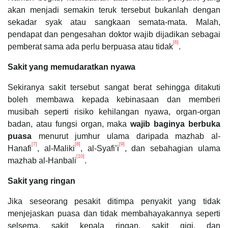
akan menjadi semakin teruk tersebut bukanlah dengan
sekadar syak atau sangkaan semata-mata. Malah,
pendapat dan pengesahan doktor wajib dijadikan sebagai
[6]
pemberat sama ada perlu berpuasa atau tidak
.
Sakit yang memudaratkan nyawa
Sekiranya sakit tersebut sangat berat sehingga ditakuti
boleh membawa kepada kebinasaan dan memberi
musibah seperti risiko kehilangan nyawa, organ-organ
badan, atau fungsi organ, maka
wajib baginya berbuka
puasa
menurut jumhur ulama daripada mazhab al-
[7]
[8]
[9]
Hanafi
, al-Maliki
, al-Syafi’i
, dan sebahagian ulama
[10]
mazhab al-Hanbali
.
Sakit yang ringan
Jika seseorang pesakit ditimpa penyakit yang tidak
menjejaskan puasa dan tidak membahayakannya seperti
selsema, sakit kepala ringan, sakit gigi, dan