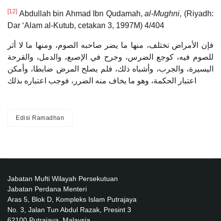
[12]
Abdullah bin Ahmad Ibn Qudamah,
al-Mughni
, (Riyadh:
Dar ‘Alam al-Kutub, cetakan 3, 1997M) 4/404
فإن الأمراض تختلف، منها ما يضر صاحبه الصوم، ومنها ما لا أثر
للصوم فيه، كوجع الضرس، وجرح في الإصبع، والدمل، والقرحة
اليسيرة، والجرب، وأشباه ذلك، فلم يصلح المرض ضابطا، وأمكن
اعتبار الحكمة، وهو ما يخاف منه الضرر، فوجب اعتباره بذلك
Edisi Ramadhan
Jabatan Mufti Wilayah Persekutuan
Jabatan Perdana Menteri
Aras 5, Blok D, Kompleks Islam Putrajaya
No. 3, Jalan Tun Abdul Razak, Presint 3
62100 Putrajaya, Malaysia.