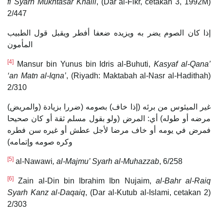
fi Syarh Mukhtasar Khalil
, (Dar al-Fikr, cetakan 3, 1992M)
2/447
إذا كان الصوم يضر به ويزيده ضعفا أفطر ويقبل قول الطبيب
المأمون
[4]
Mansur bin Yunus bin Idris al-Buhuti,
Kasyaf al-Qana’
‘an Matn al-Iqna’
, (Riyadh: Maktabah al-Nasr al-Hadithah)
2/310
(والمريض) غير الميئوس من برئه (إذا خاف) بصومه (ضررا بزيادة
مرضه أو طوله) أي: المرض (ولو بقول مسلم ثقة أو كان صحيحا
فمرض في يومه أو خاف مرضا لأجل عطش أو غيره سن فطره
وكره صومه وإتمامه)
[5]
al-Nawawi
, al-Majmu’ Syarh al-Muhazzab
, 6/258
[6]
Zain al-Din bin Ibrahim Ibn Nujaim,
al-Bahr al-Raiq
Syarh Kanz al-Daqaiq
, (Dar al-Kutub al-Islami, cetakan 2)
2/303