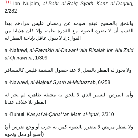
[11]
Ibn Nujaim,
al-Bahr al-Raiq Syarh Kanz al-Daqaiq,
2/282
والتحق بالصحيح فيقع صومه عن رمضان فليس مرادهم بهذا
القسم أن لا يضره الصوم مع القدرة عليه، وإلا كان هذيانا من
القول؛ إذ لا يقول عاقل بإباحة الفطر له
al-Nafrawi,
al-Fawakih al-Dawani ‘ala Risalah Ibn Abi Zaid
al-Qairawani
, 1/309
ولا يجوز له الفطر بالفعل إلا عند حصول المشقة فليس كالمسافر
al-Nawawi,
al-Majmu’ Syarh al-Muhazzab
, 6/258
وأما المرض اليسير الذي لا يلحق به مشقة ظاهرة لم يجز له
الفطر بلا خلاف عندنا
al-Buhuti,
Kasyaf al-Qana’ ‘an Matn al-Iqna’
, 2/310
(ولا يفطر مريض لا يتضرر بالصوم كمن به جرب أو وجع ضرس أو
أصبع أو دمل ونحوه)