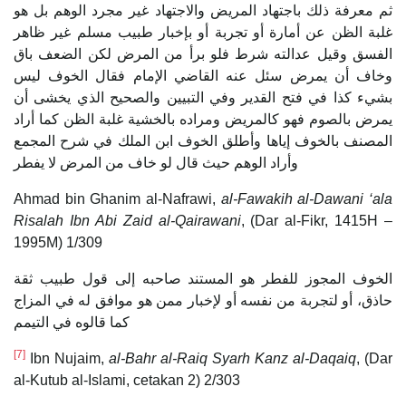
ثم معرفة ذلك باجتهاد المريض والاجتهاد غير مجرد الوهم بل هو
غلبة الظن عن أمارة أو تجربة أو بإخبار طبيب مسلم غير ظاهر
الفسق وقيل عدالته شرط فلو برأ من المرض لكن الضعف باق
وخاف أن يمرض سئل عنه القاضي الإمام فقال الخوف ليس
بشيء كذا في فتح القدير وفي التبيين والصحيح الذي يخشى أن
يمرض بالصوم فهو كالمريض ومراده بالخشية غلبة الظن كما أراد
المصنف بالخوف إياها وأطلق الخوف ابن الملك في شرح المجمع
وأراد الوهم حيث قال لو خاف من المرض لا يفطر
Ahmad bin Ghanim al-Nafrawi,
al-Fawakih al-Dawani ‘ala
Risalah Ibn Abi Zaid al-Qairawani
, (Dar al-Fikr, 1415H –
1995M) 1/309
الخوف المجوز للفطر هو المستند صاحبه إلى قول طبيب ثقة
حاذق، أو لتجربة من نفسه أو لإخبار ممن هو موافق له في المزاج
كما قالوه في التيمم
[7]
Ibn Nujaim,
al-Bahr al-Raiq Syarh Kanz al-Daqaiq
, (Dar
al-Kutub al-Islami, cetakan 2) 2/303