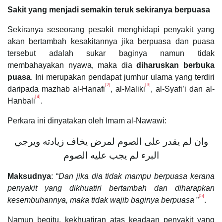
Sakit yang menjadi semakin teruk sekiranya berpuasa
Sekiranya seseorang pesakit menghidapi penyakit yang
akan bertambah kesakitannya jika berpuasa dan puasa
tersebut adalah sukar baginya namun tidak
membahayakan nyawa, maka dia
diharuskan berbuka
puasa
. Ini merupakan pendapat jumhur ulama yang terdiri
[2]
[3]
daripada mazhab al-Hanafi
, al-Maliki
, al-Syafi’i dan al-
[4]
Hanbali
.
Perkara ini dinyatakan oleh Imam al-Nawawi:
وان لم يقدر على الصوم لمرض يخاف زيادته ويرجي
البرء لم يجب عليه الصوم
Maksudnya
: “
Dan jika dia tidak mampu berpuasa kerana
penyakit yang dikhuatiri bertambah dan diharapkan
[5]
kesembuhannya, maka tidak wajib baginya berpuasa
”
.
Namun begitu, kekhuatiran atas keadaan penyakit yang