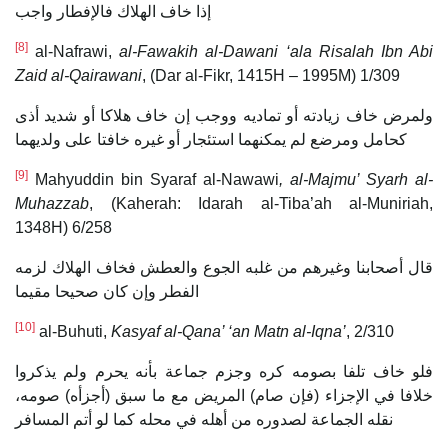
إذا خاف الهلاك فالإفطار واجب
[8]
al-Nafrawi,
al-Fawakih al-Dawani ‘ala Risalah Ibn Abi
Zaid al-Qairawani
, (Dar al-Fikr, 1415H – 1995M) 1/309
ولمرض خاف زيادته أو تماديه ووجب إن خاف هلاكا أو شديد أذى
كحامل ومرضع لم يمكنهما استئجار أو غيره خافتا على ولديهما
[9]
Mahyuddin bin Syaraf al-Nawawi
, al-Majmu’ Syarh al-
Muhazzab
, (Kaherah: Idarah al-Tiba’ah al-Muniriah,
1348H) 6/258
قال أصحابنا وغيرهم من غلبه الجوع والعطش فخاف الهلاك لزمه
الفطر وإن كان صحيحا مقيما
[10]
al-Buhuti,
Kasyaf al-Qana’ ‘an Matn al-Iqna’
, 2/310
فلو خاف تلفا بصومه كره وجزم جماعة بأنه يحرم ولم يذكروا
خلافا في الإجزاء (فإن صام) المريض مع ما سبق (أجزأه) صومه،
نقله الجماعة لصدوره من أهله في محله كما لو أتم المسافر