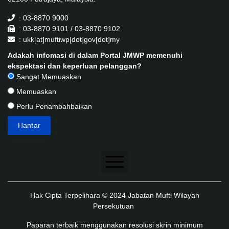
: 03-8870 9000
: 03-8870 9101 / 03-8870 9102
: ukk[at]muftiwp[dot]gov[dot]my
Adakah infomasi di dalam Portal JMWP memenuhi
ekspektasi dan keperluan pelanggan?
Sangat Memuaskan
Memuaskan
Perlu Penambahbaikan
Penafian
Hak Cipta Terpelihara © 2024 Jabatan Mufti Wilayah
Dasar Keselamatan
Persekutuan
Dasar Privasi
Paparan terbaik menggunakan resolusi skrin minimum