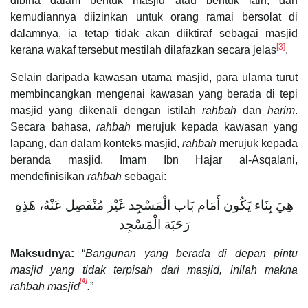
dibina dalam bentuk masjid atau bentuk lain, dan
kemudiannya diizinkan untuk orang ramai bersolat di
dalamnya, ia tetap tidak akan diiktiraf sebagai masjid
[3]
kerana wakaf tersebut mestilah dilafazkan secara jelas
.
Selain daripada kawasan utama masjid, para ulama turut
membincangkan mengenai kawasan yang berada di tepi
masjid yang dikenali dengan istilah
rahbah
dan
harim
.
Secara bahasa,
rahbah
merujuk kepada kawasan yang
lapang, dan dalam konteks masjid,
rahbah
merujuk kepada
beranda masjid. Imam Ibn Hajar al-Asqalani,
mendefinisikan
rahbah
sebagai:
هِيَ بِنَاء يَكُون أَمَام بَاب الْمَسْجِد غَيْر مُنْفَصِل عَنْهُ، هَذِهِ
رَحَبَة الْمَسْجِد
Maksudnya:
“
Bangunan yang berada di depan pintu
masjid yang tidak terpisah dari masjid, inilah makna
[4]
rahbah masjid
.
”