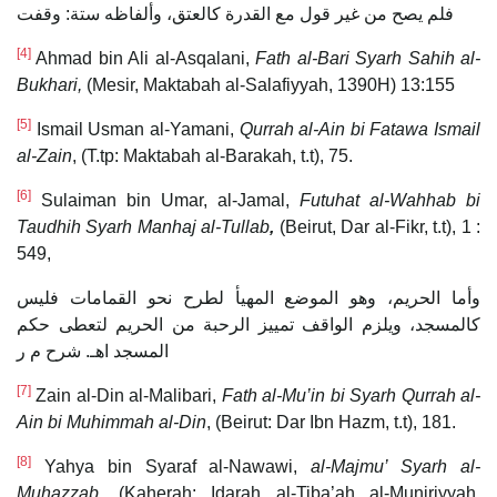
فلم يصح من غير قول مع القدرة كالعتق، وألفاظه ستة: وقفت
[4]
Ahmad bin Ali al-Asqalani,
Fath al-Bari Syarh Sahih al-
Bukhari
,
(Mesir, Maktabah al-Salafiyyah, 1390H) 13:155
[5]
Ismail Usman al-Yamani,
Qurrah al-Ain bi Fatawa Ismail
al-Zain
, (T.tp: Maktabah al-Barakah, t.t), 75.
[6]
Sulaiman bin Umar, al-Jamal,
Futuhat al-Wahhab bi
Taudhih Syarh Manhaj al-Tullab
,
(Beirut, Dar al-Fikr, t.t), 1 :
549,
وأما الحريم، وهو الموضع المهيأ لطرح نحو القمامات فليس
كالمسجد، ويلزم الواقف تمييز الرحبة من الحريم لتعطى حكم
المسجد اهـ. شرح م ر
[7]
Zain al-Din al-Malibari,
Fath al-Mu’in bi Syarh Qurrah al-
Ain bi Muhimmah al-Din
, (Beirut: Dar Ibn Hazm, t.t), 181.
[8]
Yahya bin Syaraf al-Nawawi,
al-Majmu’ Syarh al-
Muhazzab
, (Kaherah: Idarah al-Tiba’ah al-Muniriyyah,