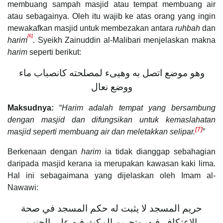
membuang sampah masjid atau tempat membuang air
atau sebagainya. Oleh itu wajib ke atas orang yang ingin
mewakafkan masjid untuk membezakan antara
ruhbah
dan
[6]
harim
. Syeikh Zainuddin al-Malibari menjelaskan makna
harim
seperti berikut:
وهو موضع اتصل به وهيىء لمصلحته كانصباب ماء
ووضع نعال
Maksudnya:
“
Harim adalah tempat yang bersambung
dengan masjid dan difungsikan untuk kemaslahatan
[7]
masjid seperti membuang air dan meletakkan selipar.
”
Berkenaan dengan
harim
ia tidak dianggap sebahagian
daripada masjid kerana ia merupakan kawasan kaki lima.
Hal ini sebagaimana yang dijelaskan oleh Imam al-
Nawawi:
حريم المسجد لا يثبت له حكم المسجد في صحة
الاعتكاف فيه، وتحريم المكث فيه على الجنب