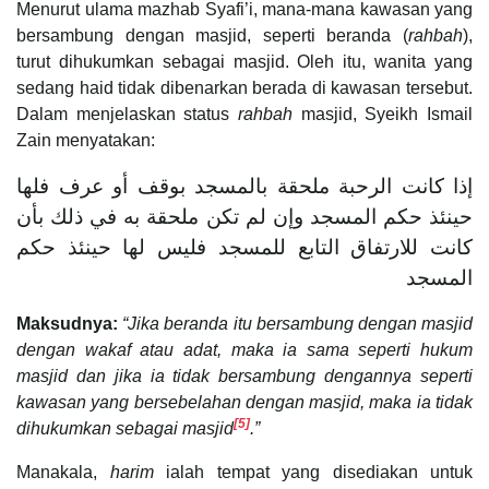
Menurut ulama mazhab Syafi’i, mana-mana kawasan yang
bersambung dengan masjid, seperti beranda (
rahbah
),
turut dihukumkan sebagai masjid. Oleh itu, wanita yang
sedang haid tidak dibenarkan berada di kawasan tersebut.
Dalam menjelaskan status
rahbah
masjid, Syeikh Ismail
Zain menyatakan:
إذا كانت الرحبة ملحقة بالمسجد بوقف أو عرف فلها
حينئذ حكم المسجد وإن لم تكن ملحقة به في ذلك بأن
كانت للارتفاق التابع للمسجد فليس لها حينئذ حكم
المسجد
Maksudnya:
“Jika beranda itu bersambung dengan masjid
dengan wakaf atau adat, maka ia sama seperti hukum
masjid dan jika ia tidak bersambung dengannya seperti
kawasan yang bersebelahan dengan masjid, maka ia tidak
[5]
dihukumkan sebagai masjid
.”
Manakala,
harim
ialah tempat yang disediakan untuk