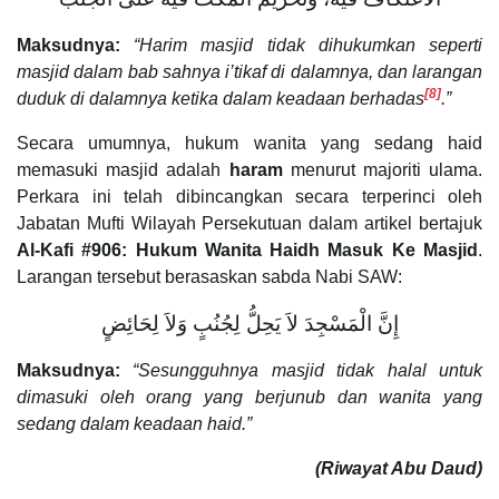
Maksudnya:
“Harim masjid tidak dihukumkan seperti
masjid dalam bab sahnya i’tikaf di dalamnya, dan larangan
[8]
duduk di dalamnya ketika dalam keadaan berhadas
.”
Secara umumnya, hukum wanita yang sedang haid
memasuki masjid adalah
haram
menurut majoriti ulama.
Perkara ini telah dibincangkan secara terperinci oleh
Jabatan Mufti Wilayah Persekutuan dalam artikel bertajuk
Al-Kafi #906: Hukum Wanita Haidh Masuk Ke Masjid
.
Larangan tersebut berasaskan sabda Nabi SAW:
إِنَّ الْمَسْجِدَ لاَ يَحِلُّ لِجُنُبٍ وَلاَ لِحَائِضٍ
Maksudnya:
“Sesungguhnya masjid tidak halal untuk
dimasuki oleh orang yang berjunub dan wanita yang
sedang dalam keadaan haid.”
(Riwayat Abu Daud)