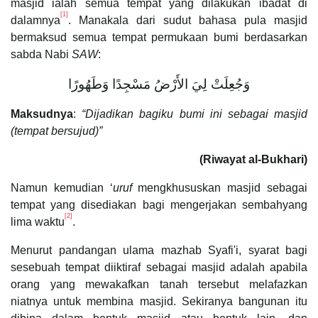
masjid ialah semua tempat yang dilakukan ibadat di
[1]
dalamnya
. Manakala dari sudut bahasa pula masjid
bermaksud semua tempat permukaan bumi berdasarkan
sabda Nabi
SAW
:
وَجُعِلَتْ لِيَ الأَرْضُ مَسْجِدًا وَطَهُورًا
Maksudnya
:
“Dijadikan bagiku bumi ini sebagai masjid
(tempat bersujud)”
(Riwayat al-Bukhari)
Namun kemudian ‘
uruf
mengkhususkan masjid sebagai
tempat yang disediakan bagi mengerjakan sembahyang
[2]
lima waktu
.
Menurut pandangan ulama mazhab Syafi'i, syarat bagi
sesebuah tempat diiktiraf sebagai masjid adalah apabila
orang yang mewakafkan tanah tersebut melafazkan
niatnya untuk membina masjid. Sekiranya bangunan itu