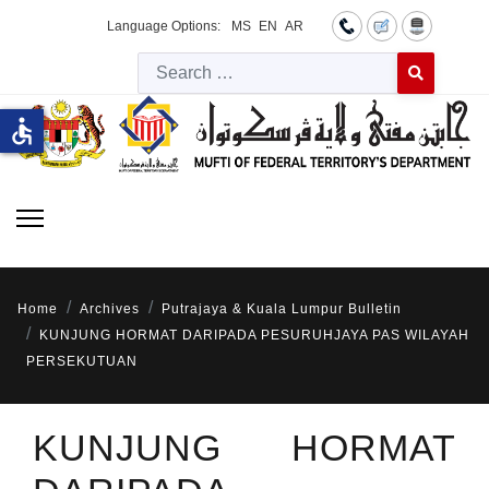
Language Options:
MS
EN
AR
Searc
Type 2 or more 
accessible
Home
Archives
Putrajaya & Kuala Lumpur Bulletin
KUNJUNG HORMAT DARIPADA PESURUHJAYA PAS WILAYAH
PERSEKUTUAN
KUNJUNG HORMAT