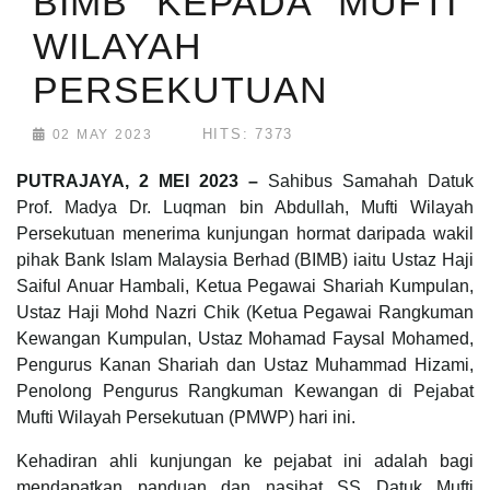
BIMB KEPADA MUFTI
WILAYAH
PERSEKUTUAN
HITS: 7373
02 MAY 2023
PUTRAJAYA, 2 MEI 2023 –
Sahibus Samahah Datuk
Prof. Madya Dr. Luqman bin Abdullah, Mufti Wilayah
Persekutuan menerima kunjungan hormat daripada wakil
pihak Bank Islam Malaysia Berhad (BIMB) iaitu Ustaz Haji
Saiful Anuar Hambali, Ketua Pegawai Shariah Kumpulan,
Ustaz Haji Mohd Nazri Chik (Ketua Pegawai Rangkuman
Kewangan Kumpulan, Ustaz Mohamad Faysal Mohamed,
Pengurus Kanan Shariah dan Ustaz Muhammad Hizami,
Penolong Pengurus Rangkuman Kewangan di Pejabat
Mufti Wilayah Persekutuan (PMWP) hari ini.
Kehadiran ahli kunjungan ke pejabat ini adalah bagi
mendapatkan panduan dan nasihat SS Datuk Mufti