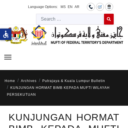
Language Options:
MS
EN
AR
Searc
Type 2 or more 
accessible
Home
Archives
Putrajaya & Kuala Lumpur Bulletin
KUNJUNGAN HORMAT BIMB KEPADA MUFTI WILAYAH
PERSEKUTUAN
KUNJUNGAN HORMAT